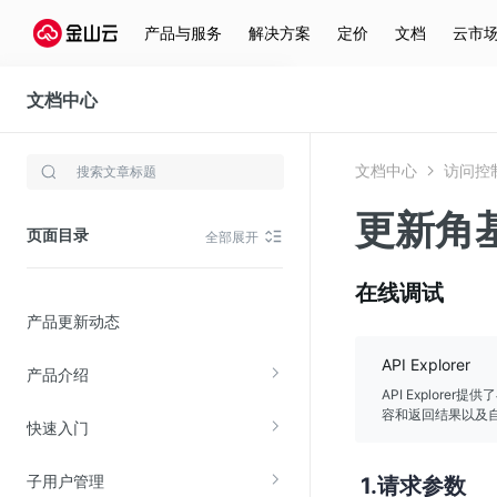
产品与服务
解决方案
定价
文档
云市
文档中心
访问控制
文档中心
访问控
存储与云分发
更新角
文件存储KPFS
页面目录
全部展开
CDN
对象存储(KS3)
在线调试
产品更新动态
云硬盘(EBS)
文件存储KFS
API Explorer
产品介绍
全站加速
API Explor
容和返回结果以及自
快速入门
在线迁移服务
子用户管理
请求参数
视频云服务