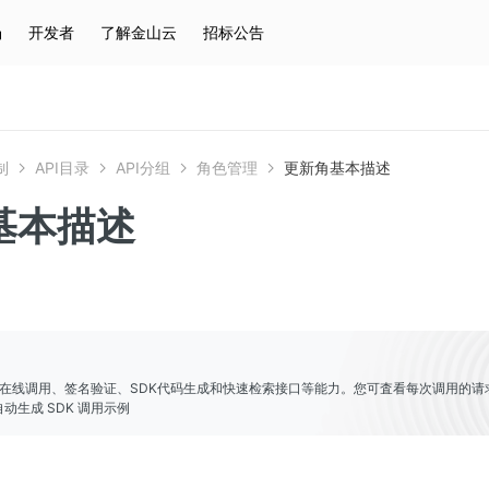
场
开发者
了解金山云
招标公告
热门搜索
云服务器
弹性IP
对象存储
IAM
制
API目录
API分组
角色管理
更新角基本描述
基本描述
er提供了在线调用、签名验证、SDK代码生成和快速检索接口等能力。您可査看每次调用的请
动生成 SDK 调用示例