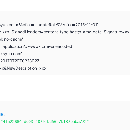
ST
.ksyun.com/?Action=UpdateRole&Version=2015-11-01'
on: xxx, SignedHeaders=content-type;host;x-amz-date, Signature=xx
l: no-cache'
e: application/x-www-form-urlencoded'
i.ksyun.com'
: 20170720T022802Z'
xx&NewDescription=xxx'
ue
,
:
"4f522684-dc03-4879-bd56-7b137baba772"