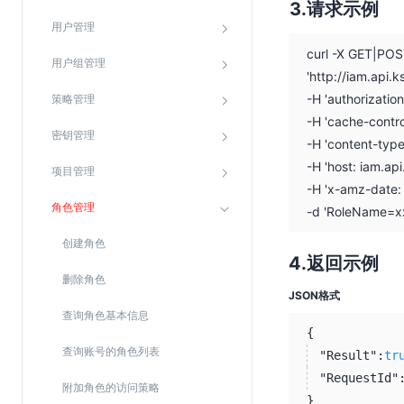
请求示例
SSL证书管理
用户管理
云安全中心
curl -X GET|PO
用户组管理
应急响应
'http://iam.api
-H 'authorizati
策略管理
-H 'cache-contro
合规性
密钥管理
-H 'content-typ
资质认证
-H 'host: iam.ap
项目管理
欧盟数据保护条例（GDPR）
-H 'x-amz-date
角色管理
-d 'RoleName=x
创建角色
返回示例
删除角色
JSON格式
查询角色基本信息
{
查询账号的角色列表
"Result":
tr
"RequestId"
附加角色的访问策略
}