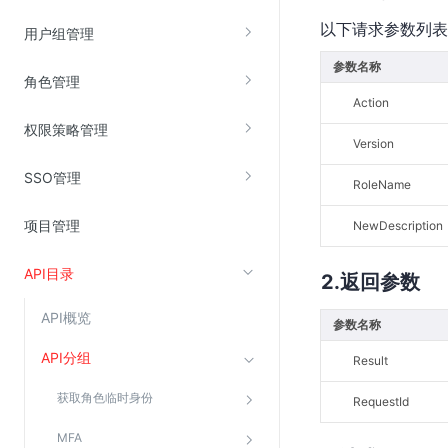
以下请求参数列表
云直播(KLS)
用户组管理
云转码(KET)
参数名称
角色管理
边缘节点计算
Action
权限策略管理
云安全
Version
SSO管理
金山云云防火墙
RoleName
大模型应用防火墙
项目管理
NewDescription
渗透测试
API目录
云堡垒机
返回参数
高防IP(KAD)
API概览
参数名称
DDoS原生高防
API分组
Result
主机安全
获取角色临时身份
RequestId
Web应用防火墙(WAF)
密钥管理服务
MFA