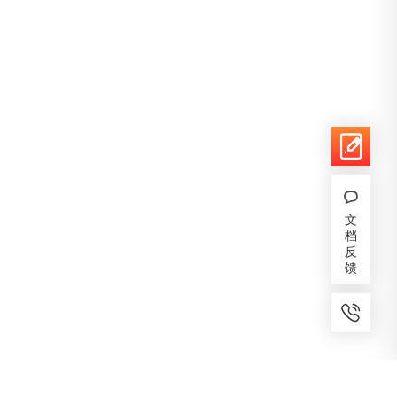
文
档
反
馈