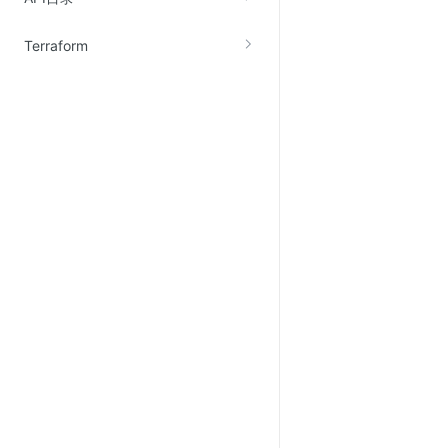
Terraform
视频云服务
云直播(KLS)
云转码(KET)
边缘节点计算
云安全
金山云云防火墙
大模型应用防火墙
渗透测试
云堡垒机
高防IP(KAD)
DDoS原生高防
主机安全