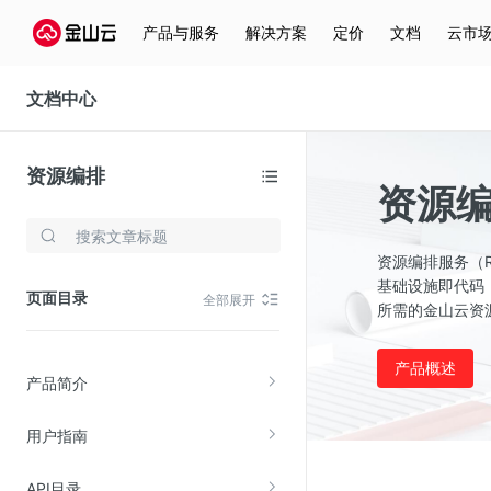
产品与服务
解决方案
定价
文档
云市
文档中心
资源编排
资源
存储与云分发
资源编排服务（Res
文件存储KPFS
基础设施即代码
页面目录
全部展开
所需的金山云资
CDN
对象存储(KS3)
产品概述
产品简介
云硬盘(EBS)
文件存储KFS
用户指南
全站加速
API目录
在线迁移服务