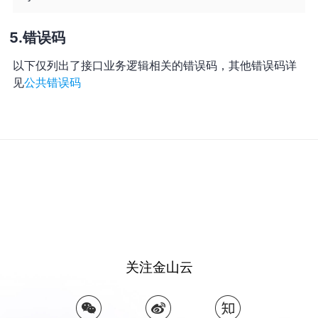
错误码
以下仅列出了接口业务逻辑相关的错误码，其他错误码详
见
公共错误码
关注金山云