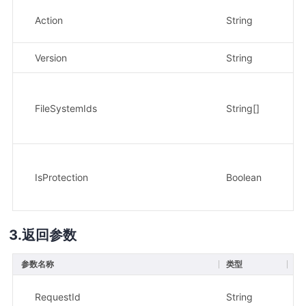
Action
String
是
Version
String
是
FileSystemIds
String[]
是
IsProtection
Boolean
是
返回参数
参数名称
类型
描
示
RequestId
String
8f