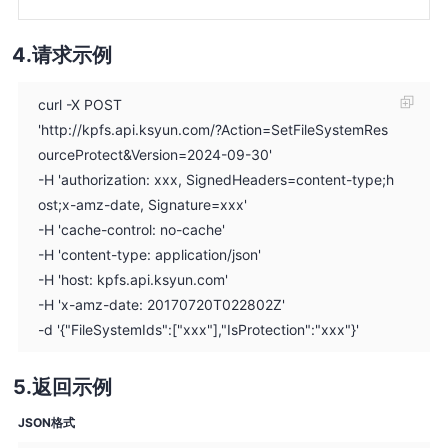
请求示例
curl -X POST
'http://kpfs.api.ksyun.com/?Action=SetFileSystemRes
ourceProtect&Version=2024-09-30'
-H 'authorization: xxx, SignedHeaders=content-type;h
ost;x-amz-date, Signature=xxx'
-H 'cache-control: no-cache'
-H 'content-type: application/json'
-H 'host: kpfs.api.ksyun.com'
-H 'x-amz-date: 20170720T022802Z'
-d '{"FileSystemIds":["xxx"],"IsProtection":"xxx"}'
返回示例
JSON格式