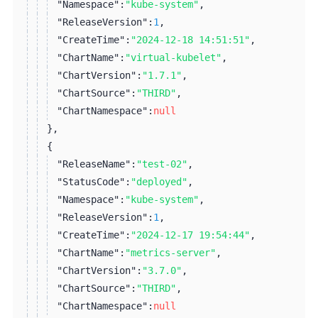
"Namespace":
"kube-system"
,
"ReleaseVersion":
1
,
"CreateTime":
"2024-12-18 14:51:51"
,
"ChartName":
"virtual-kubelet"
,
"ChartVersion":
"1.7.1"
,
"ChartSource":
"THIRD"
,
"ChartNamespace":
null
}
,
{
"ReleaseName":
"test-02"
,
"StatusCode":
"deployed"
,
"Namespace":
"kube-system"
,
"ReleaseVersion":
1
,
"CreateTime":
"2024-12-17 19:54:44"
,
"ChartName":
"metrics-server"
,
"ChartVersion":
"3.7.0"
,
"ChartSource":
"THIRD"
,
"ChartNamespace":
null