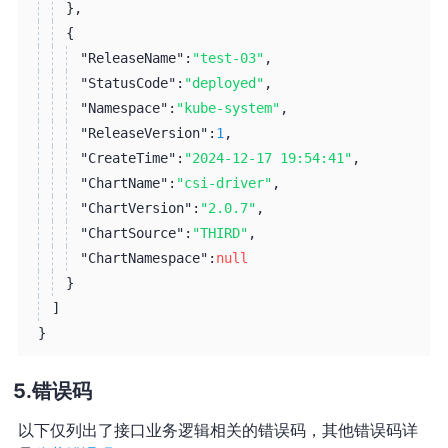
}
,
{
"ReleaseName":
"test-03"
,
"StatusCode":
"deployed"
,
"Namespace":
"kube-system"
,
"ReleaseVersion":
1
,
"CreateTime":
"2024-12-17 19:54:41"
,
"ChartName":
"csi-driver"
,
"ChartVersion":
"2.0.7"
,
"ChartSource":
"THIRD"
,
"ChartNamespace":
null
}
]
}
错误码
以下仅列出了接口业务逻辑相关的错误码，其他错误码详