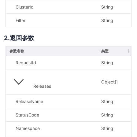
ClusterId
String
是
Filter
String
否
返回参数
参数名称
类型
描
RequestId
String
请求
Object[]
H
Releases
ReleaseName
String
H
StatusCode
String
H
Namespace
String
命