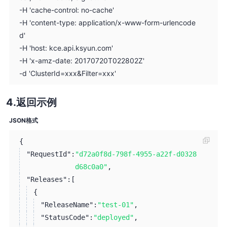
-H 'cache-control: no-cache'
-H 'content-type: application/x-www-form-urlencode
d'
-H 'host: kce.api.ksyun.com'
-H 'x-amz-date: 20170720T022802Z'
-d 'ClusterId=xxx&Filter=xxx'
返回示例
JSON格式
{
"RequestId":
"d72a0f8d-798f-4955-a22f-d0328
d68c0a0"
,
"Releases":
[
{
"ReleaseName":
"test-01"
,
"StatusCode":
"deployed"
,