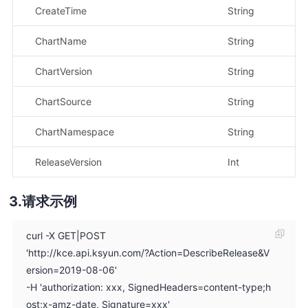
CreateTime
String
创
ChartName
String
Ch
ChartVersion
String
Ch
ChartSource
String
Ch
ChartNamespace
String
Ch
ReleaseVersion
Int
版
请求示例
curl -X GET|POST
'http://kce.api.ksyun.com/?Action=DescribeRelease&V
ersion=2019-08-06'
-H 'authorization: xxx, SignedHeaders=content-type;h
ost;x-amz-date, Signature=xxx'