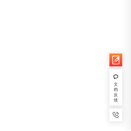
文
档
反
馈