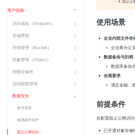
4. 阻止
云直播(KLS)
用户指南
云转码(KET)
使用场景
访问域名（Endpoint）
边缘节点计算
存储类型
企业内部文件存
云安全
空间管理（Bucket）
企业将办公
金山云云防火墙
数据备份与归档
对象管理（Object）
大模型应用防火墙
数据库备份
控制台操作
渗透测试
合规要求
云堡垒机
访问权限管理
满足金融、
高防IP(KAD)
数据安全
前提条件
DDoS原生高防
账号设置
主机安全
在配置阻止公网访问
敏感操作保护
Web应用防火墙(WAF)
已开通对象存储
密钥管理服务
阻止公网访问