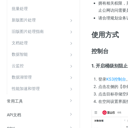
拥有相关权限，
SSL证书管理
批量处理
止公网访问需要
云安全中心
请合理规划业务
新版图片处理
应急响应
旧版图片处理指南
使用方式
合规性
文档处理
资质认证
控制台
数据智能
欧盟数据保护条例（GDPR）
1. 开启桶级别阻
云监控
数据湖管理
登录
KS3控制台
点击左侧的【存
性能加速和管理
点击目标存储空
常用工具
在空间设置界面
API文档