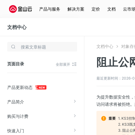
产品与服务
解决方案
定价
文档
云市
文档中心
对象存储(KS3)
文档中心
对象存储
存储与云分发
阻止公
文件存储KPFS
页面目录
全部展开
CDN
对象存储(KS3)
最近更新时间：2026-06-1
产品更新动态
云硬盘(EBS)
为提升数据安全性，
文件存储KFS
产品简介
访问请求将被拒绝。
全站加速
购买与计费
在线迁移服务
1. K
2. K
快速入门
3. 阻止
视频云服务