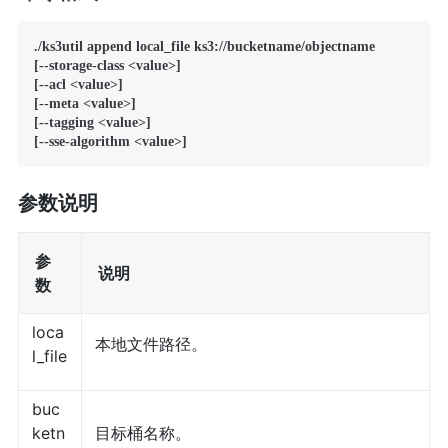
./ks3util append local_file ks3://bucketname/objectname

[--storage-class <value>]

[--acl <value>]

[--meta <value>]

[--tagging <value>]

[--sse-algorithm <value>]
参数说明
参
说明
数
loca
本地文件路径。
l_file
buc
ketn
目标桶名称。