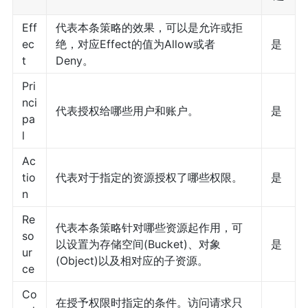
Eff
代表本条策略的效果，可以是允许或拒
ec
绝，对应Effect的值为Allow或者
是
t
Deny。
Pri
nci
代表授权给哪些用户和账户。
是
pa
l
Ac
tio
代表对于指定的资源授权了哪些权限。
是
n
Re
代表本条策略针对哪些资源起作用，可
so
以设置为存储空间(Bucket)、对象
是
ur
(Object)以及相对应的子资源。
ce
Co
在授予权限时指定的条件。访问请求只