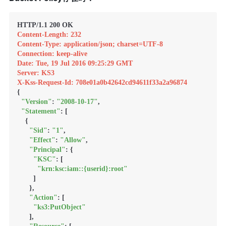
Content-Length: 232
Content-Type: application/json; charset=UTF-8
Connection: keep-alive
Date: Tue, 19 Jul 2016 09:25:29 GMT
Server: KS3
X-Kss-Request-Id: 708e01a0b42642cd94611f33a2a96874
{

"Version"
: 
"2008-10-17"
,

"Statement"
: [

    {

"Sid"
: 
"1"
,

"Effect"
: 
"Allow"
,

"Principal"
: {

"KSC"
: [

"krn:ksc:iam::{userid}:root"
        ]

      },

"Action"
: [

"ks3:PutObject"
      ],
