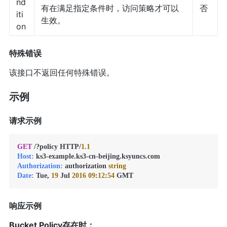
nd
有在满足指定条件时，访问策略才可以
否
iti
生效。
on
特殊错误
该接口不返回任何特殊错误。
示例
请求示例
GET
 /?policy HTTP/
1.1
Host:
Authorization:
 authorization 
string
Date:
 Tue, 
19
 Jul 
2016
09
:
12
:
54
响应示例
Bucket Policy存在时：