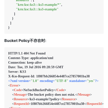
"Resource"
: [

"krn:ksc:ks3:::ks3-example/*"
,

"krn:ksc:ks3:::ks3-example"
      ]

    }

  ]

Bucket Policy不存在时:
HTTP/1.1 404 Not Found

Content-Type: application/xml

Connection: keep-alive

Date: Tue, 19 Jul 2016 09:28:59 GMT

Server: KS3

<?xml version=
"1.0"
 encoding=
"UTF-8"
 standalone=
"yes"
?>
<
Error
>
<
Code
>
NoSuchBucketPolicy
</
Code
>
<
Message
>
The bucket policy does not exist.
</
Message
>
<
Resource
>
/ks3-example/?policy
</
Resource
>
<
RequestId
>
1f807bb266854e4487ce27857001ba38
</
RequestId
>