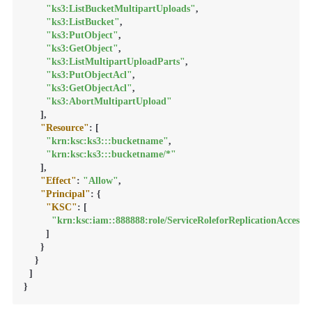
"ks3:ListBucketMultipartUploads"
,
"ks3:ListBucket"
,
"ks3:PutObject"
,
"ks3:GetObject"
,
"ks3:ListMultipartUploadParts"
,
"ks3:PutObjectAcl"
,
"ks3:GetObjectAcl"
,
"ks3:AbortMultipartUpload"
]
,
"Resource"
:
[
"krn:ksc:ks3:::bucketname"
,
"krn:ksc:ks3:::bucketname/*"
]
,
"Effect"
:
"Allow"
,
"Principal"
:
{
"KSC"
:
[
"krn:ksc:iam::888888:role/ServiceRoleforReplicationAccess
]
}
}
]
}