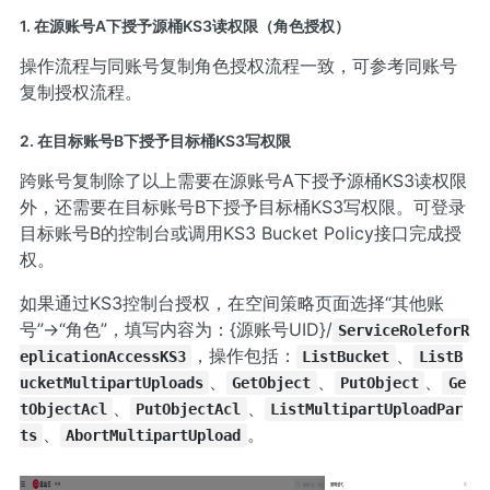
1. 在源账号A下授予源桶KS3读权限（角色授权）
操作流程与同账号复制角色授权流程一致，可参考
同账号
复制授权
流程。
2. 在目标账号B下授予目标桶KS3写权限
跨账号复制除了以上需要在源账号A下授予源桶KS3读权限
外，还需要在目标账号B下授予目标桶KS3写权限。可登录
目标账号B的控制台或调用KS3 Bucket Policy接口完成授
权。
如果通过
KS3控制台
授权，在空间策略页面选择“其他账
号”→“角色”，填写内容为：{源账号UID}/
ServiceRoleforR
，操作包括：
、
eplicationAccessKS3
ListBucket
ListB
、
、
、
ucketMultipartUploads
GetObject
PutObject
Ge
、
、
tObjectAcl
PutObjectAcl
ListMultipartUploadPar
、
。
ts
AbortMultipartUpload