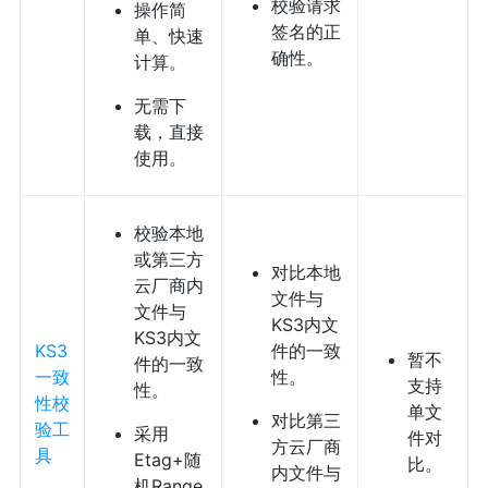
校验请求
操作简
签名的正
单、快速
确性。
计算。
无需下
载，直接
使用。
校验本地
或第三方
对比本地
云厂商内
文件与
文件与
KS3内文
KS3内文
KS3
件的一致
暂不
件的一致
一致
性。
支持
性。
性校
单文
对比第三
验工
采用
件对
方云厂商
具
Etag+随
比。
内文件与
机Range