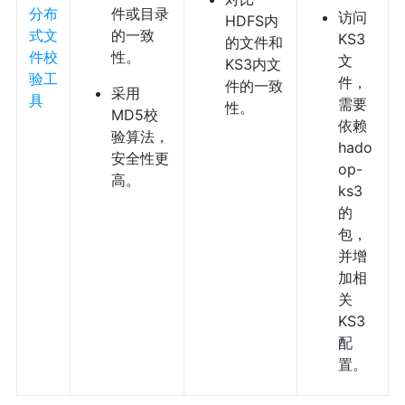
分布
件或目录
访问
HDFS内
式文
的一致
KS3
的文件和
件校
性。
文
KS3内文
验工
件，
件的一致
采用
具
需要
性。
MD5校
依赖
验算法，
hado
安全性更
op-
高。
ks3
的
包，
并增
加相
关
KS3
配
置。