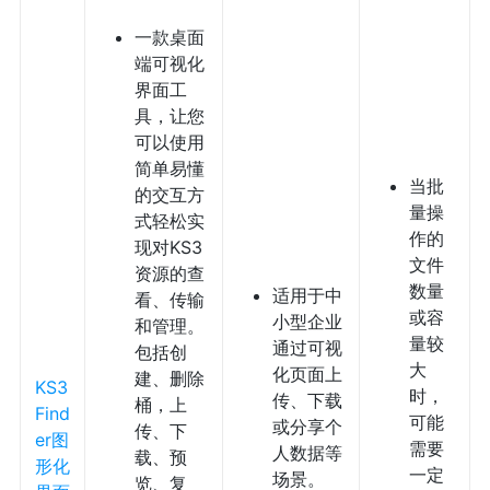
一款桌面
端可视化
界面工
具，让您
可以使用
简单易懂
当批
的交互方
量操
式轻松实
作的
现对KS3
文件
资源的查
数量
适用于中
看、传输
或容
小型企业
和管理。
量较
通过可视
包括创
大
化页面上
建、删除
KS3
时，
传、下载
桶，上
Find
可能
或分享个
传、下
er图
需要
人数据等
载、预
形化
一定
场景。
览、复