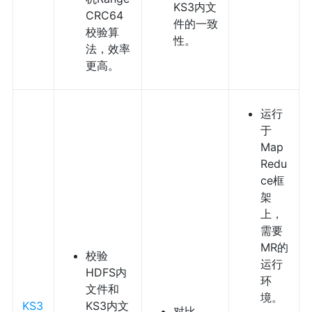
KS3内文
CRC64
件的一致
校验算
性。
法，效率
更高。
运行
于
Map
Redu
ce框
架
上，
需要
MR的
校验
运行
HDFS内
环
文件和
境。
KS3
KS3内文
对比