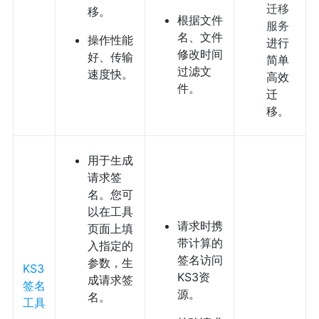
迁移
移。
根据文件
服务
名、文件
操作性能
进行
修改时间
好、传输
简单
过滤文
速度快。
高效
件。
迁
移。
用于生成
请求签
名。您可
以在工具
请求时携
页面上填
带计算的
入指定的
签名访问
参数，生
KS3
KS3资
成请求签
签名
源。
名。
工具