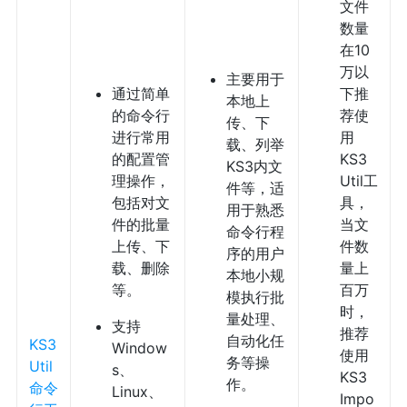
文件
数量
在10
万以
主要用于
通过简单
下推
本地上
的命令行
荐使
传、下
进行常用
用
载、列举
的配置管
KS3
KS3内文
理操作，
Util工
件等，适
包括对文
具，
用于熟悉
件的批量
当文
命令行程
上传、下
件数
序的用户
载、删除
量上
本地小规
等。
百万
模执行批
时，
量处理、
支持
推荐
自动化任
KS3
Window
使用
务等操
Util
s、
KS3
作。
命令
Linux、
Impo