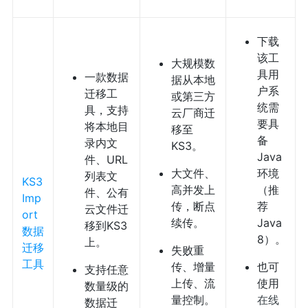
下载
该工
大规模数
具用
一款数据
据从本地
户系
迁移工
或第三方
统需
具，支持
云厂商迁
要具
将本地目
移至
备
录内文
KS3。
Java
件、URL
大文件、
环境
列表文
KS3
高并发上
（推
件、公有
Imp
传，断点
荐
云文件迁
ort
续传。
Java
移到KS3
数据
8）。
上。
迁移
失败重
工具
传、增量
也可
支持任意
上传、流
使用
数量级的
量控制。
在线
数据迁