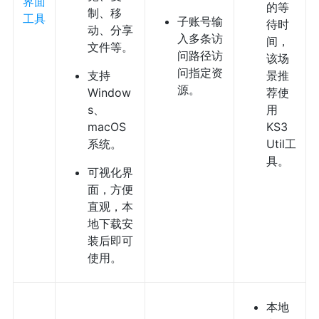
界面
的等
制、移
工具
子账号输
待时
动、分享
入多条访
间，
文件等。
问路径访
该场
问指定资
支持
景推
源。
Window
荐使
s、
用
macOS
KS3
系统。
Util工
具。
可视化界
面，方便
直观，本
地下载安
装后即可
使用。
本地