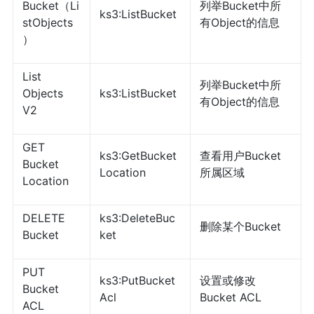
Bucket（Li
列举Bucket中所
ks3:ListBucket
stObjects
有Object的信息
）
List
列举Bucket中所
Objects
ks3:ListBucket
有Object的信息
V2
GET
ks3:GetBucket
查看用户Bucket
Bucket
Location
所属区域
Location
DELETE
ks3:DeleteBuc
删除某个Bucket
Bucket
ket
PUT
ks3:PutBucket
设置或修改
Bucket
Acl
Bucket ACL
ACL