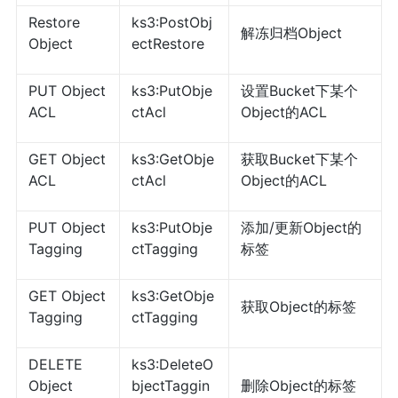
Restore
ks3:PostObj
解冻归档Object
Object
ectRestore
PUT Object
ks3:PutObje
设置Bucket下某个
ACL
ctAcl
Object的ACL
GET Object
ks3:GetObje
获取Bucket下某个
ACL
ctAcl
Object的ACL
PUT Object
ks3:PutObje
添加/更新Object的
Tagging
ctTagging
标签
GET Object
ks3:GetObje
获取Object的标签
Tagging
ctTagging
DELETE
ks3:DeleteO
Object
bjectTaggin
删除Object的标签