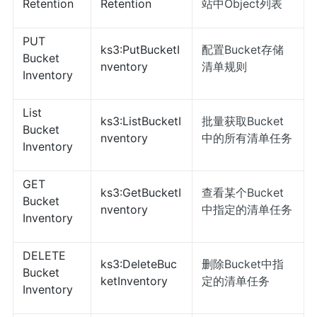
Retention
Retention
站中Object列表
PUT
ks3:PutBucketI
配置Bucket存储
Bucket
nventory
清单规则
Inventory
List
ks3:ListBucketI
批量获取Bucket
Bucket
nventory
中的所有清单任务
Inventory
GET
ks3:GetBucketI
查看某个Bucket
Bucket
nventory
中指定的清单任务
Inventory
DELETE
ks3:DeleteBuc
删除Bucket中指
Bucket
ketInventory
定的清单任务
Inventory