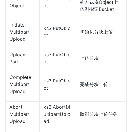
的方式将Object上
Object
ct
传到指定Bucket
Initiate
ks3:PutObje
Multipart
初始化分块上传
ct
Upload
Upload
ks3:PutObje
上传分块
Part
ct
Complete
ks3:PutObje
Multipart
完成分块上传
ct
Upload
Abort
ks3:AbortM
Multipart
ultipartUplo
取消分块上传任务
Upload
ad