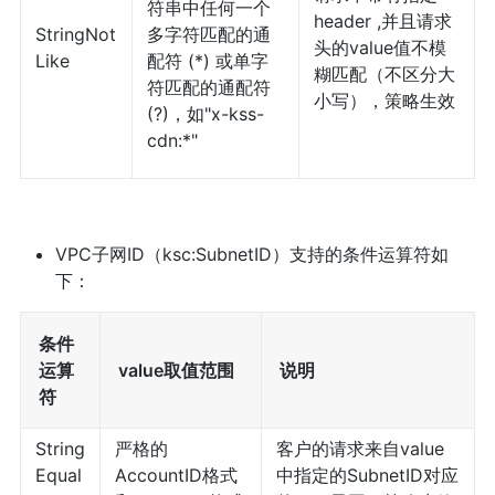
符串中任何一个
header ,并且请求
StringNot
多字符匹配的通
头的value值不模
Like
配符 (*) 或单字
糊匹配（不区分大
符匹配的通配符
小写），策略生效
(?)，如"x-kss-
cdn:*"
VPC子网ID（ksc:SubnetID）支持的条件运算符如
下：
条件
运算
value取值范围
说明
符
String
严格的
客户的请求来自value
Equal
AccountID格式
中指定的SubnetID对应