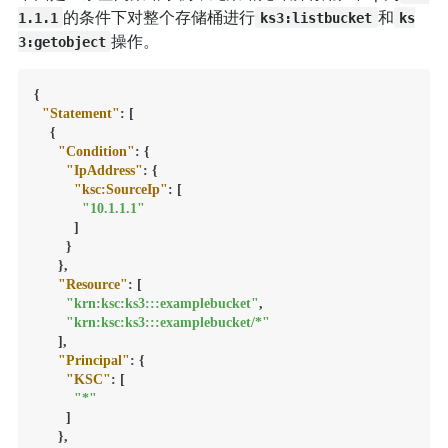
的条件下对整个存储桶进行
和
1.1.1
ks3:listbucket
ks
操作。
3:getobject
{
"Statement"
:
[
{
"Condition"
:
{
"IpAddress"
:
{
"ksc:SourceIp"
:
[
"10.1.1.1"
]
}
}
,
"Resource"
:
[
"krn:ksc:ks3:::examplebucket"
,
"krn:ksc:ks3:::examplebucket/*"
]
,
"Principal"
:
{
"KSC"
:
[
"*"
]
}
,