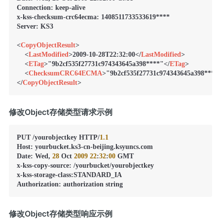
Connection: keep-alive

x-kss-checksum-crc64ecma: 1408511733533619****

Server: KS3

<
CopyObjectResult
>
<
LastModified
>
2009-10-28T22:32:00
</
LastModified
>
<
ETag
>
"9b2cf535f27731c974343645a398****"
</
ETag
>
<
ChecksumCRC64ECMA
>
"9b2cf535f27731c974343645a398****
</
CopyObjectResult
>
修改Object存储类型请求示例
PUT /yourobjectkey HTTP/
1.1
Host
:
 yourbucket.ks3-cn-beijing.ksyuncs.com

Date
:
 Wed
,
28
 Oct 
2009
22
:
32
:
00
 GMT

x-kss-copy-source
:
 /yourbucket/yourobjectkey

x-kss-storage-class
:
STANDARD_IA

Authorization
:
 authorization string
修改Object存储类型响应示例