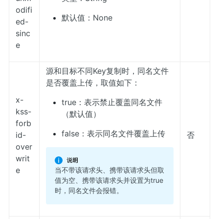
odifi
默认值：None
ed-
sinc
e
源和目标不同Key复制时，同名文件
是否覆盖上传，取值如下：
x-
true：表示禁止覆盖同名文件
kss-
（默认值）
forb
false：表示同名文件覆盖上传
id-
否
over
writ
e
当不带该请求头、携带该请求头但取
值为空、携带该请求头并设置为true
时，同名文件会报错。