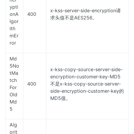
ypti
x-kss-server-side-encryption请
onA
400
求头值不是AES256。
lgor
ith
mEr
ror
Md
5No
x-kss-copy-source-server-side-
tMa
encryption-customer-key-MD5
tch
400
不是x-kss-copy-source-server-
For
side-encryption-customer-key的
Old
MD5值。
Md
5
Alg
orit