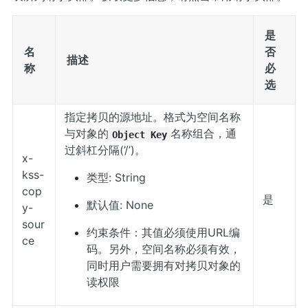
是
名
否
描述
称
必
选
指定拷贝的源地址。格式为空间名称
与对象的
名称组合，通
Object Key
过斜杠分隔(’/’)。
x-
kss-
类型: String
cop
是
默认值: None
y-
sour
约束条件：其值必须使用URL编
ce
码。另外，空间名称必须有效，
同时用户需要拥有对拷贝对象的
读权限