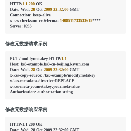
HTTP/
1.1
200
 OK

Date
:
 Wed
,
28
 Oct 
2009
22
:
32
:
00
 GMT

Connection
:
 keep-alive

x-kss-checksum-crc64ecma
:
1408511733533619
****

Server
:
 KS3
修改元数据请求示例
PUT /modifymetakey HTTP/
1.1
Host
:
 ks3-example.ks3-cn-beijing.ksyun.com

Date
:
 Wed
,
28
 Oct 
2009
22
:
32
:
00
 GMT

x-kss-copy-source
:
 /ks3-example/modifymetakey

x-kss-metadata-directive
:
REPLACE

x-kss-meta-youmetakey
:
yourmetavalue

Authorization
:
 authorization string
修改元数据响应示例
HTTP/1.1 200 OK

Date: Wed, 28 Oct 2009 22:32:00 GMT
