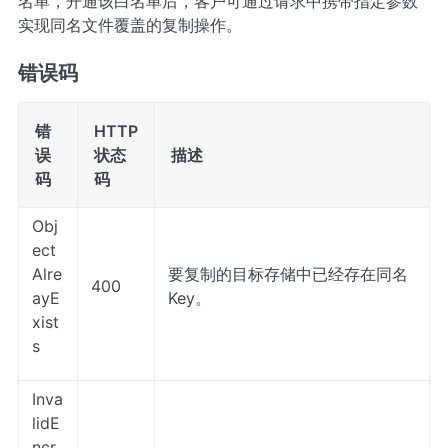
名单，开通该白名单后，客户可通过请求中携带指定参数
实现同名文件覆盖的复制操作。
错误码
错
HTTP
误
状态
描述
码
码
Obj
ect
Alre
要复制的目标存储中已经存在同名
400
ayE
Key。
xist
s
Inva
lidE
ncr