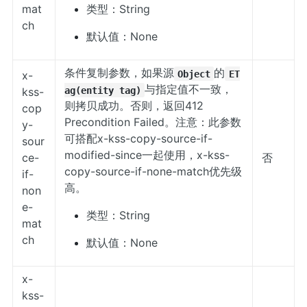
mat
类型：String
ch
默认值：None
条件复制参数，如果源
的
Object
ET
x-
与指定值不一致，
ag(entity tag)
kss-
则拷贝成功。否则，返回412
cop
Precondition Failed。注意：此参数
y-
可搭配x-kss-copy-source-if-
sour
modified-since一起使用，x-kss-
ce-
否
copy-source-if-none-match优先级
if-
高。
non
e-
类型：String
mat
ch
默认值：None
x-
kss-