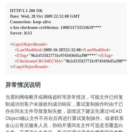
HTTP/1.1 200 OK

Date: Wed, 28 Oct 2009 22:32:00 GMT

Connection: keep-alive

x-kss-checksum-crc64ecma: 1408511733533619****

Server: KS3

<
CopyObjectResult
>
<
LastModified
>
2009-10-28T22:32:00
</
LastModified
>
<
ETag
>
"9b2cf535f27731c974343645a398****"
</
ETag
>
<
ChecksumCRC64ECMA
>
"9b2cf535f27731c974343645a398****
</
CopyObjectResult
>
异常情况说明
当遇到网络断开或网络超时等异常情况，可能文件已经复
制成功但客户未接收到成功响应，重试复制操作时由于已
存在同名文件导致复制失败，该情况下建议先通过
HEAD
Object
确认文件不存在后再进行重试复制操作。或者联系
金山云售后
服务人员，协助开通同名文件可选是否覆盖白