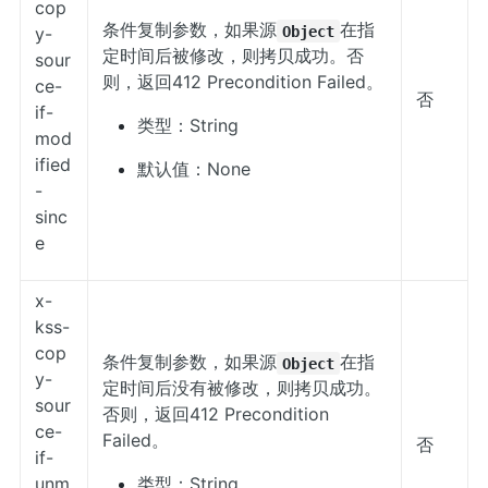
cop
条件复制参数，如果源
在指
Object
y-
定时间后被修改，则拷贝成功。否
sour
则，返回412 Precondition Failed。
ce-
否
if-
类型：String
mod
ified
默认值：None
-
sinc
e
x-
kss-
cop
条件复制参数，如果源
在指
Object
y-
定时间后没有被修改，则拷贝成功。
sour
否则，返回412 Precondition
ce-
Failed。
否
if-
unm
类型：String