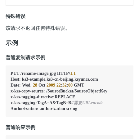
特殊错误
该请求不返回任何特殊错误。
示例
普通复制请求示例
PUT /rename-image.jpg HTTP/
1.1
Host
:
 ks3-example.ks3-cn-beijing.ksyuncs.com

Date
:
 Wed
,
28
 Oct 
2009
22
:
32
:
00
 GMT

x-kss-copy-source
:
 /SourceBucket/SourceObjectKey

x-kss-tagging-directive
:
REPLACE

x-kss-tagging
:
TagA=A&TagB=B
//需要URLencode
Authorization
:
 authorization string
普通响应示例