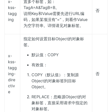
x-
置多个标签，如：
kss-
TagA=A&TagB=B。
否
tagg
说明Key和Value需要先进行URL编
ing
码，如果某项没有“=”，则看作Value
为空字符串。详情请见
对象标签
。
指定如何设置目标Object的对象标
签。
默认值：COPY
x-
kss-
有效值：
tagg
ing-
否
COPY（默认值）：复制源
dire
Object的对象标签到目标
ctiv
Object。
e
REPLACE：忽略源Object的对
象标签，直接采用请求中指定的
对象标签。