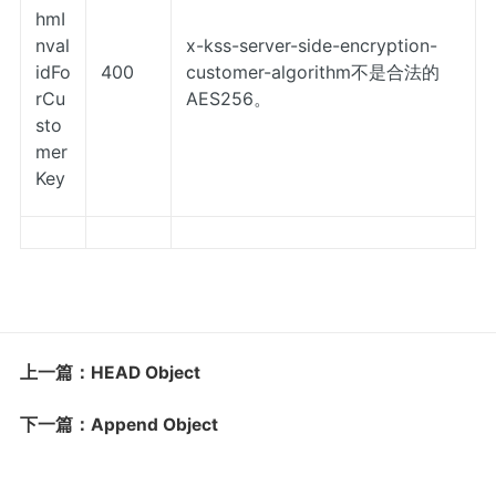
hmI
nval
x-kss-server-side-encryption-
idFo
400
customer-algorithm不是合法的
rCu
AES256。
sto
mer
Key
上一篇：HEAD Object
下一篇：Append Object