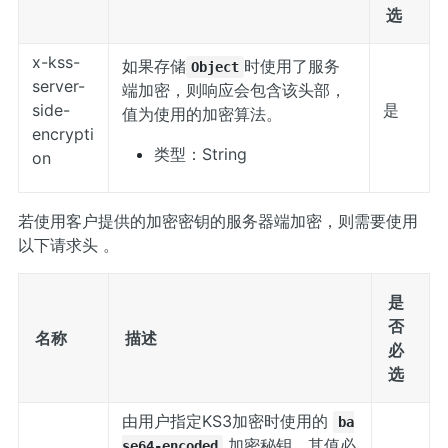
选
x-kss-
如果存储
时使用了服务
Object
server-
端加密，则响应会包含该头部，
side-
是
值为使用的加密算法。
encrypti
类型：String
on
若使用客户提供的加密密钥的服务器端加密，则需要使用
以下请求头 。
是
否
名称
描述
必
选
由用户指定KS3加密时使用的
ba
加密秘钥。其值必
se64-encoded