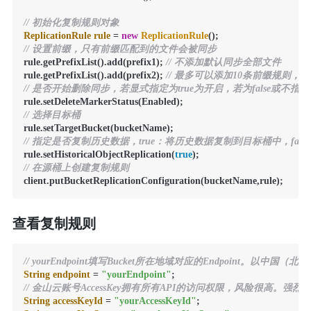
// 初始化复制规则对象
ReplicationRule
rule
=
new
ReplicationRule
// 设置前缀，只有前缀匹配到的文件会被同步
rule.getPrefixList().add(prefix1); 
// 不添加默认同步全部文件
rule.getPrefixList().add(prefix2); 
// 最多可以添加10条前缀规则
// 是否开始删除同步，若显式指定为true为开启，若为false或不
// 选择目标桶
// 指定是否复制历史数据，true：将历史数据复制到目标桶中，f
rule.setHistoricalObjectReplication(
true
// 在源桶上创建复制规则        
client.putBucketReplicationConfiguration(bucketName,rule);
查看复制规则
// yourEndpoint填写Bucket所在地域对应的Endpoint。以中国（北京
String
endpoint
=
"yourEndpoint"
// 金山云账号AccessKey拥有所有API的访问权限，风险很高。强烈建议您创建并使
String
accessKeyId
=
"yourAccessKeyId"