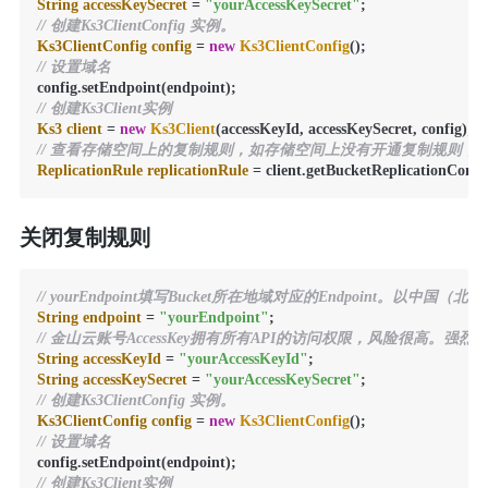
String
accessKeySecret
=
"yourAccessKeySecret"
// 创建Ks3ClientConfig 实例。
Ks3ClientConfig
config
=
new
Ks3ClientConfig
// 设置域名
// 创建Ks3Client实例
Ks3
client
=
new
Ks3Client
// 查看存储空间上的复制规则，如存储空间上没有开通复制规则，则返回
ReplicationRule
replicationRule
=
 client.getBucketReplicationConf
关闭复制规则
// yourEndpoint填写Bucket所在地域对应的Endpoint。以中国（北京
String
endpoint
=
"yourEndpoint"
// 金山云账号AccessKey拥有所有API的访问权限，风险很高。强烈建议您创建并使
String
accessKeyId
=
"yourAccessKeyId"
String
accessKeySecret
=
"yourAccessKeySecret"
// 创建Ks3ClientConfig 实例。
Ks3ClientConfig
config
=
new
Ks3ClientConfig
// 设置域名
// 创建Ks3Client实例