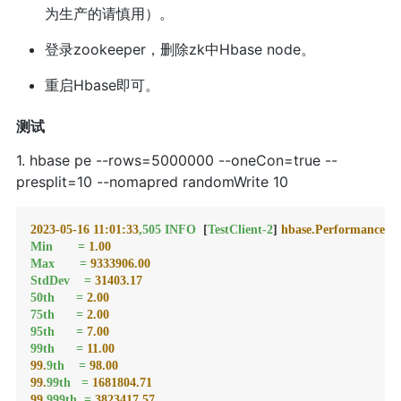
为生产的请慎用）。
登录zookeeper，删除zk中Hbase node。
重启Hbase即可。
测试
1. hbase pe --rows=5000000 --oneCon=true --
presplit=10 --nomapred randomWrite 10
2023-05-16 11:01:33
,505
INFO
  [
TestClient-2
] 
hbase.PerformanceEva
Min
=
1.00
Max
=
9333906.00
StdDev
=
31403.17
50th
=
2.00
75th
=
2.00
95th
=
7.00
99th
=
11.00
99.
9th
=
98.00
99.
99th
=
1681804.71
99.
999th
=
3823417.57