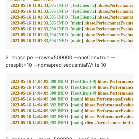
2023-05-16 11:01:33
,505
INFO
  [
TestClient-2
] 
hbase.PerformanceEva
2023-05-16 11:01:33
,505
INFO
  [
TestClient-2
] 
hbase.PerformanceEva
2023-05-16 11:01:33
,505
INFO
  [
TestClient-2
] 
hbase.PerformanceEva
2023-05-16 11:01:33
,505
INFO
  [
main
] 
hbase.PerformanceEvaluatio
2023-05-16 11:01:33
,594
INFO
  [
main
] 
hbase.PerformanceEvaluatio
2023-05-16 11:01:33
,594
INFO
  [
main
] 
hbase.PerformanceEvaluatio
2023-05-16 11:01:33
,594
INFO
  [
main
] 
hbase.PerformanceEvaluatio
2. hbase pe --rows=500000 --oneCon=true --
presplit=10 --nomapred sequentialWrite 10
2023-05-16 14:04:09
,300
INFO
  [
TestClient-9
] 
hbase.PerformanceEv
2023-05-16 14:04:09
,300
INFO
  [
TestClient-9
] 
hbase.PerformanceEv
2023-05-16 14:04:09
,300
INFO
  [
TestClient-9
] 
hbase.PerformanceEv
2023-05-16 14:04:09
,300
INFO
  [
main
] 
hbase.PerformanceEvaluatio
2023-05-16 14:04:09
,392
INFO
  [
main
] 
hbase.PerformanceEvaluatio
2023-05-16 14:04:09
,392
INFO
  [
main
] 
hbase.PerformanceEvaluatio
2023-05-16 14:04:09
,392
INFO
  [
main
] 
hbase.PerformanceEvaluatio
2023-05-16 14:04:09
,392
INFO
  [
main
] 
client.AsyncConnectionImpl