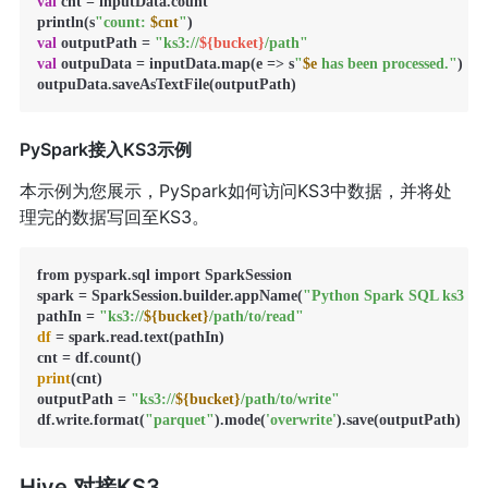
val
 cnt = inputData.count

println(s
"count: 
$cnt
"
val
 outputPath = 
"ks3://
${bucket}
/path"
val
 outpuData = inputData.map(e => s
"
$e
 has been processed."
)

outpuData.saveAsTextFile(outputPath)
PySpark接入KS3示例
本示例为您展示，PySpark如何访问KS3中数据，并将处
理完的数据写回至KS3。
from pyspark.sql import SparkSession

spark = SparkSession.builder.appName(
"Python Spark SQL ks3 ex
pathIn = 
"ks3://
${bucket}
/path/to/read"
df
 = spark.read.text(pathIn)

print
(cnt)

outputPath = 
"ks3://
${bucket}
/path/to/write"
df.write.format(
"parquet"
).mode(
'overwrite'
).save(outputPath)
Hive 对接KS3