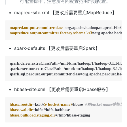
行配置操作，注意所有的配置范围均须配置。
mapred-site.xml 【更改后需要重启MapReduce】
mapred.output.committer.class
mapreduce.outputcommitter.factory.scheme.ks3
=org.apache.hadoop
spark-defaults 【更改后需要重启Spark】
spark.driver.extraClassPath=/mnt/kmr/hadoop/1/hadoop-3.1.1/lib

spark.executor.extraClassPath=/mnt/kmr/hadoop/1/hadoop-3.1.1/lib

spark.sql.parquet.output.committer.class=org.apache.parquet.ha
hbase-site.xml 【更改后需要重启Hbase服务】
hbase.rootdir
=ks3://
${bucket-name}
/hbase  
#将bucket name替换为
hbase.wal.dir
hbase.bulkload.staging.dir
=/tmp/hbase-staging