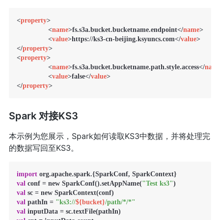
<
property
>
<
name
>
fs.s3a.bucket.bucketname.endpoint
</
name
>
<
value
>
https://ks3-cn-beijing.ksyuncs.com
</
value
>
</
property
>
<
property
>
<
name
>
fs.s3a.bucket.bucketname.path.style.access
</
nam
<
value
>
false
</
value
>
</
property
>
Spark 对接KS3
本示例为您展示，Spark如何读取KS3中数据，并将处理完
的数据写回至KS3。
import
val
 conf = new SparkConf().setAppName(
"Test ks3"
val
val
 pathIn = 
"ks3://
${bucket}
/path/*/*"
val