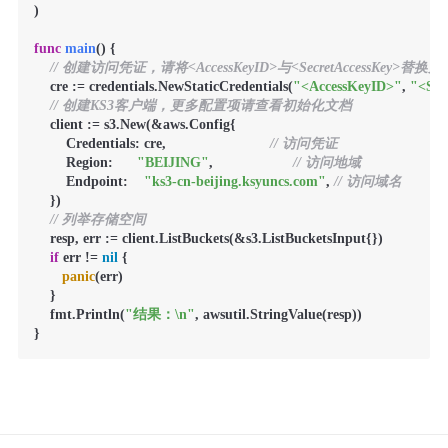
)

func
main
()
 {

// 创建访问凭证，请将<AccessKeyID>与<SecretAccessKey>替
    cre := credentials.NewStaticCredentials(
"<AccessKeyID>"
, 
"<Sec
// 创建KS3客户端，更多配置项请查看初始化文档
    client := s3.New(&aws.Config{

        Credentials: cre,                          
// 访问凭证
        Region:      
"BEIJING"
,                    
// 访问地域
        Endpoint:    
"ks3-cn-beijing.ksyuncs.com"
, 
// 访问域名
    })

// 列举存储空间
    resp, err := client.ListBuckets(&s3.ListBucketsInput{})

if
 err != 
nil
 {

panic
(err)

    }

    fmt.Println(
"结果：\n"
, awsutil.StringValue(resp))

}