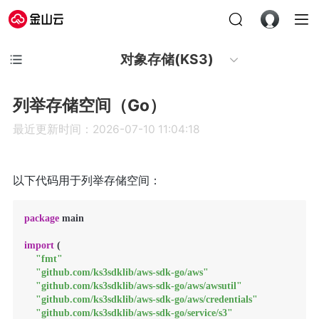
对象存储(KS3)
列举存储空间（Go）
最近更新时间：2026-07-10 11:04:18
以下代码用于列举存储空间：
package
 main

import
 (

"fmt"
"github.com/ks3sdklib/aws-sdk-go/aws"
"github.com/ks3sdklib/aws-sdk-go/aws/awsutil"
"github.com/ks3sdklib/aws-sdk-go/aws/credentials"
"github.com/ks3sdklib/aws-sdk-go/service/s3"