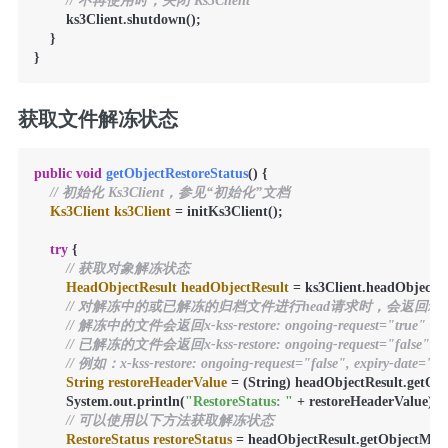
// 不再使用时，关闭 Ks3Client
        ks3Client.shutdown();

    }

}
获取文件解冻状态
public
void
getObjectRestoreStatus
()
 {

// 初始化 Ks3Client，参见“初始化”文档
Ks3Client
ks3Client
=
 initKs3Client();

try
 {

// 获取对象解冻状态
HeadObjectResult
headObjectResult
=
 ks3Client.headObject(
// 对解冻中的或已解冻的归档文件进行head请求时，会返回x-kss-
// 解冻中的文件会返回x-kss-restore: ongoing-request="true"
// 已解冻的文件会返回x-kss-restore: ongoing-request="fa
// 例如：x-kss-restore: ongoing-request="false", expiry-date="
String
restoreHeaderValue
=
 (String) headObjectResult.getOb
        System.out.println(
"RestoreStatus: "
 + restoreHeaderValue);

// 可以使用以下方法获取解冻状态
RestoreStatus
restoreStatus
=
 headObjectResult.getObjectMetad