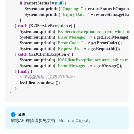
if
 (restoreStatus != 
null
) {

            System.out.println(
"Ongoing: "
 + restoreStatus.isOngoing())
            System.out.println(
"Expiry Date: "
 + restoreStatus.getExpir
        }

    } 
catch
 (Ks3ServiceException e) {

        System.out.println(
"Ks3ServiceException occurred, which mean
        System.out.println(
"Error Message: "
 + e.getErrorMessage());

        System.out.println(
"Error Code: "
 + e.getErrorCode());

        System.out.println(
"Request ID: "
 + e.getRequestId());

    } 
catch
 (Ks3ClientException e) {

        System.out.println(
"Ks3ClientException occurred, which means
        System.out.println(
"Error Message: "
 + e.getMessage());

    } 
finally
 {

// 不再使用时，关闭 Ks3Client
        ks3Client.shutdown();

    }

}
解冻API详情请参见文档：
Restore Object
。