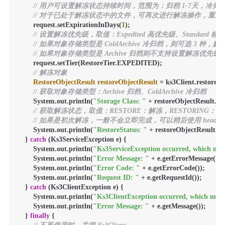
// 用户可设置解冻状态持续时间，范围为：归档 1-7天，冷归档 
// 对于已处于解冻状态中的文件，可再次进行解冻操作，重
        request.setExpirationInDays(
1
);

// 设置解冻优先级，取值：Expedited 高优先级、Standard 标准
// 如果对象存储类型是 ColdArchive 冷归档，则可选 3 种，默认为
// 如果对象存储类型是 Archive 归档则不支持设置解冻优先级
        request.setTier(RestoreTier.EXPEDITED);

// 解冻对象
RestoreObjectResult
restoreObjectResult
=
 ks3Client.restoreOb
// 获取对象存储类型：Archive 归档、ColdArchive 冷归档
        System.out.println(
"Storage Class: "
 + restoreObjectResult.get
// 获取解冻状态，取值：RESTORE：解冻，RESTORING：
// 如果是初次解冻，一般不会立即完成，可以稍后使用 headOb
        System.out.println(
"RestoreStatus: "
 + restoreObjectResult.get
    } 
catch
 (Ks3ServiceException e) {

        System.out.println(
"Ks3ServiceException occurred, which mean
        System.out.println(
"Error Message: "
 + e.getErrorMessage());

        System.out.println(
"Error Code: "
 + e.getErrorCode());

        System.out.println(
"Request ID: "
 + e.getRequestId());

    } 
catch
 (Ks3ClientException e) {

        System.out.println(
"Ks3ClientException occurred, which means
        System.out.println(
"Error Message: "
 + e.getMessage());

    } 
finally
 {
