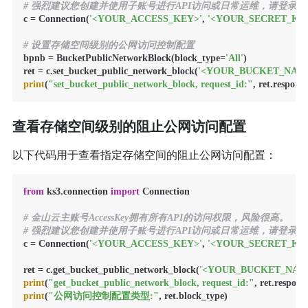
# 强烈建议您创建并使用子账号进行API访问或日常运维，请登录https://uc.cons
c = Connection(
'<YOUR_ACCESS_KEY>'
, 
'<YOUR_SECRET_KE
# 设置存储空间级别的公网访问控制配置
bpnb = BucketPublicNetworkBlock(block_type=
'All'
)

ret = c.set_bucket_public_network_block(
'<YOUR_BUCKET_NAM
print
(
"set_bucket_public_network_block, request_id:"
, ret.respon
查看存储空间级别的阻止公网访问配置
以下代码用于查看指定存储空间的阻止公网访问配置：
from
 ks3.connection 
import
 Connection

# 金山云主账号AccessKey拥有所有API的访问权限，风险很高。
# 强烈建议您创建并使用子账号进行API访问或日常运维，请登录https://uc.cons
c = Connection(
'<YOUR_ACCESS_KEY>'
, 
'<YOUR_SECRET_KE
ret = c.get_bucket_public_network_block(
'<YOUR_BUCKET_NAM
print
(
"get_bucket_public_network_block, request_id:"
print
(
"公网访问控制配置类型:"
, ret.block_type)