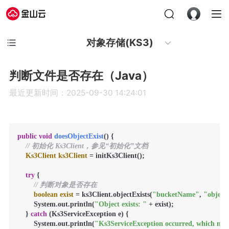
对象存储(KS3)
判断文件是否存在（Java）
最近更新时间：2025-09-30 14:24:01
public
void
doesObjectExist
()
 {

// 初始化 Ks3Client，参见“初始化”文档
Ks3Client
ks3Client
=
 initKs3Client();

try
 {

// 判断对象是否存在
boolean
exist
=
 ks3Client.objectExists(
"bucketName"
, 
"object
        System.out.println(
"Object exists: "
 + exist);

    } 
catch
 (Ks3ServiceException e) {

        System.out.println(
"Ks3ServiceException occurred, which mean