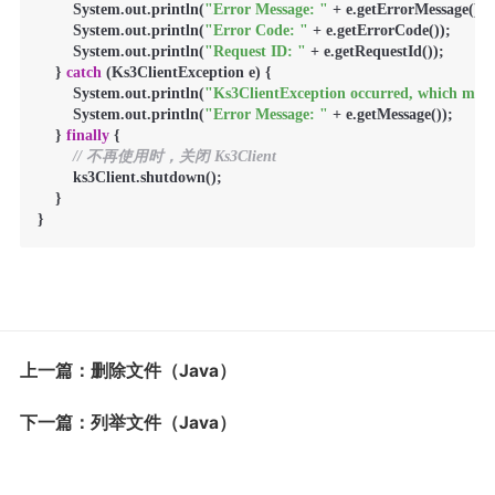
        System.out.println(
"Error Message: "
 + e.getErrorMessage());

        System.out.println(
"Error Code: "
 + e.getErrorCode());

        System.out.println(
"Request ID: "
 + e.getRequestId());

    } 
catch
 (Ks3ClientException e) {

        System.out.println(
"Ks3ClientException occurred, which means
        System.out.println(
"Error Message: "
 + e.getMessage());

    } 
finally
 {

// 不再使用时，关闭 Ks3Client
        ks3Client.shutdown();

    }

} 
上一篇：删除文件（Java）
下一篇：列举文件（Java）