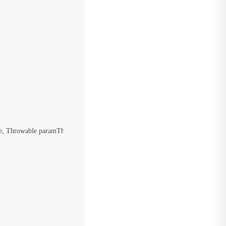
nse, Throwable paramThrowable)
 {
