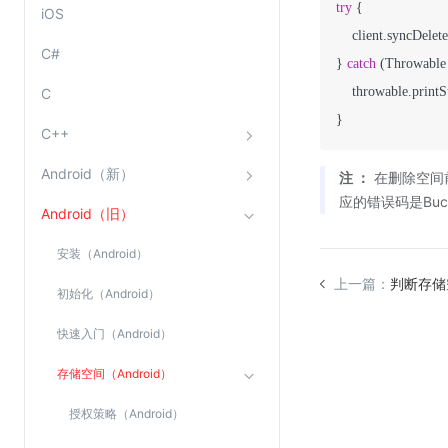
try
 {

iOS
Web应用防火墙(WAF)
    client.syncDelet
密钥管理服务
C#
} 
catch
 (Throwable 
SSL证书管理
    throwable.printS
C
云安全中心
C++
应急响应
Android（新）
注 ：
在删除空间前
合规性
应的错误码是Buc
Android（旧）
资质认证
安装（Android）
欧盟数据保护条例（GDPR）
上一篇：
判断存储空
初始化（Android）
快速入门（Android）
存储空间（Android）
授权策略（Android）