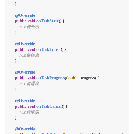
    }

@Override
public
void
onTaskStart
()
 {

//上传开始
    }

@Override
public
void
onTaskFinish
()
 {

//上传结束
    }

@Override
public
void
onTaskProgress
(
double
 progress)
 {

//上传进度
    }

@Override
public
void
onTaskCancel
()
 {

//上传取消
    }

@Override