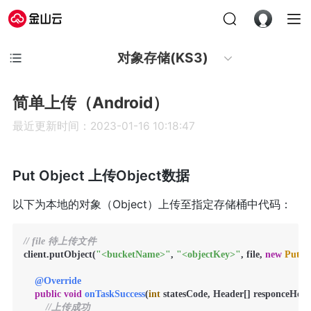
对象存储(KS3)
简单上传（Android）
最近更新时间：2023-01-16 10:18:47
Put Object 上传Object数据
以下为本地的对象（Object）上传至指定存储桶中代码：
// file 待上传文件
client.putObject(
"<bucketName>"
, 
"<objectKey>"
, file, 
new
PutOb
@Override
public
void
onTaskSuccess
(
int
 statesCode, Header[] responceHead
//上传成功