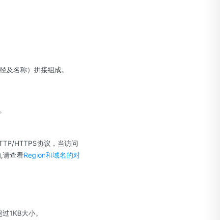
对象路径及名称）拼接组成。
g。
HTTP/HTTPS协议，当访问
的,请查看
Region和域名的对
超过1KB大小。