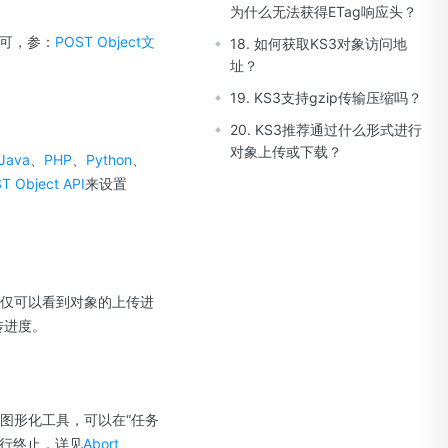
为什么无法获得ETag响应头？
l即可，参：
POST Object文
18. 如何获取KS3对象访问地
址？
19. KS3支持gzip传输压缩吗？
20. KS3推荐通过什么形式进行
对象上传或下载？
Java
、
PHP
、
Python
、
T Object API
来设置
仅可以看到对象的上传进
传进度。
r图形化工具，可以在“任务
进行终止，详见
Abort