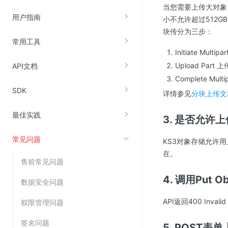
当您需要上传大对象
云直播(KLS)
用户指南
小不允许超过512
云转码(KET)
块传分为三步：
常用工具
边缘节点计算
Initiate Mult
Upload Part
API文档
云安全
Complete Mul
SDK
金山云云防火墙
详情参见
分块上传文
大模型应用防火墙
最佳实践
3. 是否允许
渗透测试
常见问题
云堡垒机
KS3对象存储允许用
在。
高防IP(KAD)
售前常见问题
DDoS原生高防
4. 调用Put
数据安全问题
主机安全
API返回400 Inva
权限管理问题
Web应用防火墙(WAF)
密钥管理服务
签名问题
5. POST