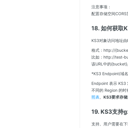
注意事项：
配置存储空间COR
18. 如何获
KS3对象访问地址由B
格式：http://{bucket
比如：http://test-bu
该URL中的{bucket}是
*KS3 Endpoint(域名
Endpoint 表示 
不同的 Region 的
照表
。
KS3要求存储空
19. KS3支
支持。用户需要在下载对