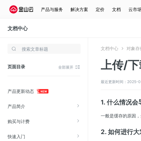
产品与服务
解决方案
定价
文档
云市
文档中心
对象存储(KS3)
文档中心
对象存储
存储与云分发
上传/
文件存储KPFS
页面目录
全部展开
CDN
对象存储(KS3)
最近更新时间：2025-05-0
产品更新动态
云硬盘(EBS)
1. 什么情况
文件存储KFS
产品简介
全站加速
一般是缓存的原因，
购买与计费
在线迁移服务
2. 如何进行
快速入门
视频云服务