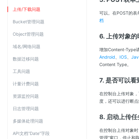
SSL证书管理
上传/下载问题
可以。在POST的表单域
云安全中心
档
Bucket管理问题
应急响应
Object管理问题
6. 上传对象的
合规性
域名/网络问题
增加Content-T
资质认证
Android
、
IOS
、
Jav
数据迁移问题
欧盟数据保护条例（GDPR）
Content Type。
工具问题
7. 是否可以
计量计费问题
在控制台上传对象，
资源监控问题
度，还可以进行断点
日志管理问题
8. 启动上传
多媒体处理问题
在控制台上传对象时，
API文档“Date”字段
管理”窗口，停止和