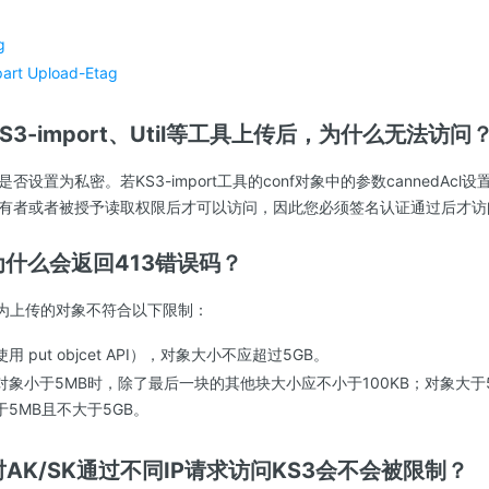
g
part Upload-Etag
KS3-import、Util等工具上传后，为什么无法访问
设置为私密。若KS3-import工具的conf对象中的参数cannedAcl设置
有者或者被授予读取权限后才可以访问，因此您必须签名认证通过后才访
传为什么会返回413错误码？
因为上传的对象不符合以下限制：
 put objcet API），对象大小不应超过5GB。
对象小于5MB时，除了最后一块的其他块大小应不小于100KB；对象大于
5MB且不大于5GB。
一对AK/SK通过不同IP请求访问KS3会不会被限制？