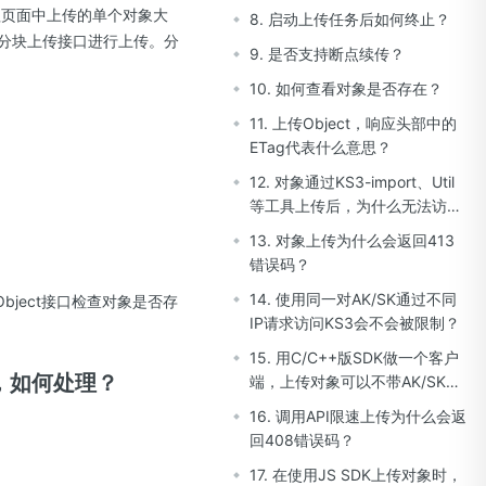
管理页面中上传的单个对象大
8. 启动上传任务后如何终止？
用分块上传接口进行上传。分
9. 是否支持断点续传？
10. 如何查看对象是否存在？
11. 上传Object，响应头部中的
ETag代表什么意思？
12. 对象通过KS3-import、Util
等工具上传后，为什么无法访
问？
13. 对象上传为什么会返回413
错误码？
14. 使用同一对AK/SK通过不同
bject接口检查对象是否存
IP请求访问KS3会不会被限制？
15. 用C/C++版SDK做一个客户
在，如何处理？
端，上传对象可以不带AK/SK
吗？
16. 调用API限速上传为什么会返
回408错误码？
17. 在使用JS SDK上传对象时，