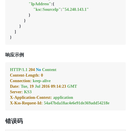
"IpAddress"
:{

"ksc:SourceIp"
:
"54.240.143.1"
                }

            }

        }

    ]

响应示例
HTTP/1.1
204
No
Content
Content-Length:
0
Connection:
keep-alive
Date:
Tue,
19
Jul
2016 09:14:23 
GMT
Server:
KS3
X-Application-Context:
application
X-Kss-Request-Id:
54a47bda18ac4e6e91de369add54218e
错误码