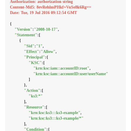
Authorization: authorization string
Content-Md5: 8evRehlmPHkf+VuSe8k6Rg==
Date: Tue, 19 Jul 2016 09:12:54 GMT
{

"Version"
:
"2008-10-17"
,

"Statement"
:[

        {

"Sid"
:
"1"
,

"Effect"
:
"Allow"
,

"Principal"
:{

"KSC"
:[

"krn:ksc:iam::accountID:root"
,

"krn:ksc:iam::accountID:user/userName"
                ]

            },

"Action"
:[

"ks3:*"
            ],

"Resource"
:[

"krn:ksc:ks3:::ks3-example"
,

"krn:ksc:ks3:::ks3-example/*"
            ],

"Condition"
:{
