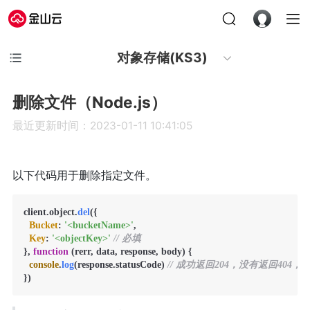
对象存储(KS3)
删除文件（Node.js）
最近更新时间：2023-01-11 10:41:05
以下代码用于删除指定文件。
client.
object
.
del
({

Bucket
: 
'<bucketName>'
,

Key
: 
'<objectKey>'
// 必填
}, 
function
 (
rerr, data, response, body
) {

console
.
log
(response.
statusCode
) 
// 成功返回204，没有返回404，