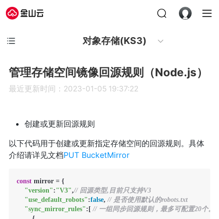
对象存储(KS3)
管理存储空间镜像回源规则（Node.js）
最近更新时间：2023-01-05 19:37:22
创建或更新回源规则
以下代码用于创建或更新指定存储空间的回源规则。具体
介绍请详见文档
PUT BucketMirror
const
 mirror = {

"version"
:
"V3"
,
// 回源类型,目前只支持V3
"use_default_robots"
:
false
, 
// 是否使用默认的robots.txt
"sync_mirror_rules"
:[ 
// 一组同步回源规则，最多可配置20个。该字
        {
