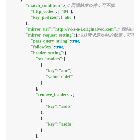
"match_condition"
:{ 
// 回源触发条件，可不填
"http_codes"
:[
"404"
],

"key_prefixes"
:[
"abc"
]

            },

"mirror_url"
:
"http://v-ks-a-i.originalvod.com"
,
// 源站url
"mirror_request_setting"
:{
// ks3请求源站时的配置，可不
"pass_query_string"
:
true
,

"follow3xx"
:
true
,

"header_setting"
:{

"set_headers"
:[

                        {

"key"
:
"abc"
,

"value"
:
"def"
                        }

                    ],

"remove_headers"
:[

                        {

"key"
:
"asdb"
                        },

                        {

"key"
:
"asdfa"
                        }

                    ],
