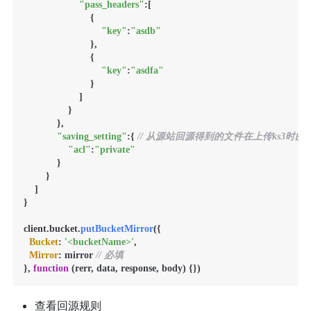
"pass_headers"
:[

                        {

"key"
:
"asdb"
                        },

                        {

"key"
:
"asdfa"
                        }

                    ]

                }

            },

"saving_setting"
:{ 
// 从源站回源得到的文件在上传ks3时的
"acl"
:
"private"
            }

        }

    ]

}

client.
bucket
.
putBucketMirror
({

Bucket
: 
'<bucketName>'
,

Mirror
: mirror 
// 必填
}, 
function
 (
rerr, data, response, body
查看回源规则