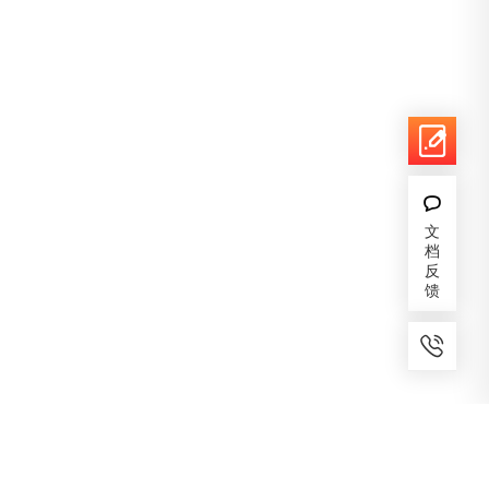
文
档
反
馈
7x24小时服务
免费备案