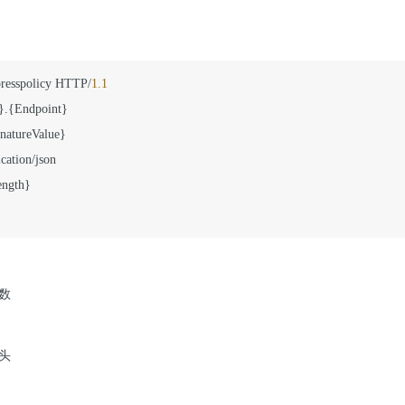
esspolicy HTTP/
1.1
.{Endpoint} 

cation/json

ngth}

数
头