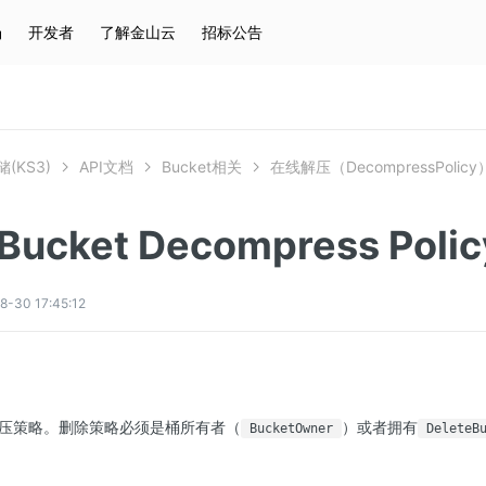
场
开发者
了解金山云
招标公告
热门搜索
云服务器
弹性IP
对象存储
IAM
(KS3)
API文档
Bucket相关
在线解压（DecompressPolicy
 Bucket Decompress Polic
0 17:45:12
压策略。删除策略必须是桶所有者（
）或者拥有
BucketOwner
DeleteB