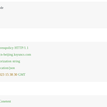
resspolicy
HTTP/1.1
cn-beijing.ksyuncs.com
orization
string
ication/json
023 15:38:30 
GMT
Conetent