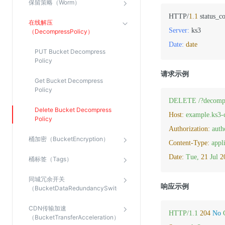
保留策略（Worm）
Web应用防火墙(WAF)
HTTP/
1.1
在线解压
密钥管理服务
Server:
（DecompressPolicy）
SSL证书管理
Date:
date
PUT Bucket Decompress
云安全中心
Policy
应急响应
请求示例
Get Bucket Decompress
Policy
合规性
DELETE
/?decomp
Delete Bucket Decompress
Host:
example.ks3-
资质认证
Policy
Authorization:
auth
欧盟数据保护条例（GDPR）
桶加密（BucketEncryption）
Content-Type:
appl
Date:
Tue,
21
Jul
2
桶标签（Tags）
同城冗余开关
响应示例
（BucketDataRedundancySwitch）
CDN传输加速
HTTP/1.1
204
No
（BucketTransferAcceleration）