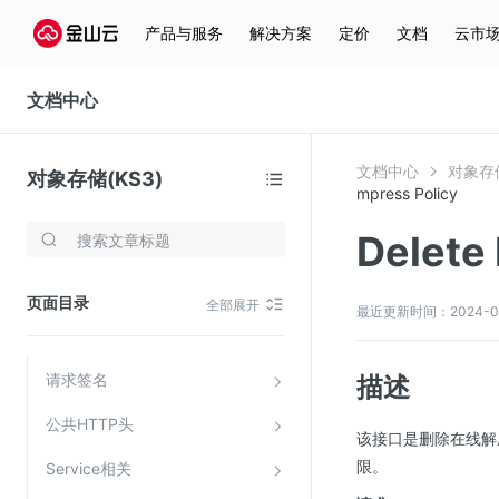
产品简介
产品与服务
解决方案
定价
文档
云市
购买与计费
文档中心
快速入门
文档中心
对象存储
对象存储(KS3)
用户指南
mpress Policy
常用工具
Delete
存储与云分发
API文档
文件存储KPFS
页面目录
全部展开
最近更新时间：2024-08-3
CDN
KS3 API概览
对象存储(KS3)
请求签名
描述
云硬盘(EBS)
公共HTTP头
文件存储KFS
该接口是删除在线解
全站加速
限。
Service相关
在线迁移服务