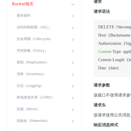
请求
Bucket相关
请求语法
视频云服务
基本操作
云直播(KLS)
访问控制权限（ACL）
DELETE /?decompr
云转码(KET)
Host: {Bucketname}
生命周期（Lifecycle）
边缘节点计算
空间策略（Policy）
Content
-Type: appli
云安全
Content-Length: {le
复制（Replication）
Date: {date}
金山云云防火墙
清单（Inventory）
大模型应用防火墙
请求参数
日志（Logging）
渗透测试
该接口不使用请求参
跨域资源共享（CORS）
云堡垒机
请求头
高防IP(KAD)
回源（Mirror）
该请求使用公共消息
DDoS原生高防
回收站（Retention）
响应消息样式
主机安全