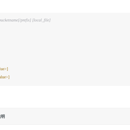
bucketname[/prefix] [local_file]
]
]
lue>]
alue>]
说明