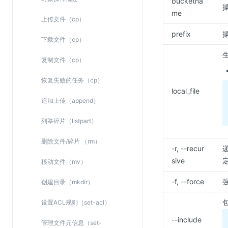
bucketna
SSL证书管理
me
上传文件（cp）
云安全中心
prefix
下载文件（cp）
应急响应
复制文件（cp）
合规性
恢复失败的任务（cp）
资质认证
local_file
追加上传（append）
欧盟数据保护条例（GDPR）
列举碎片（listpart）
删除文件/碎片 （rm）
-r, --recur
sive
移动文件（mv）
-f, --force
创建目录（mkdir）
设置ACL规则（set-acl）
--include
管理文件元信息（set-