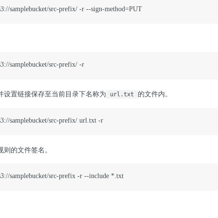
ks3://samplebucket/src-prefix/ -r --sign-method=PUT  
s3://samplebucket/src-prefix/ -r 
并设置链接保存至当前目录下名称为
的文件内。
url.txt
s3://samplebucket/src-prefix/ url.txt -r 
规则的文件签名。
s3://samplebucket/src-prefix -r --include *.txt