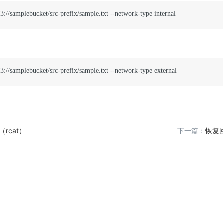
ks3://samplebucket/src-prefix/sample.txt --network-type internal
ks3://samplebucket/src-prefix/sample.txt --network-type external
rcat）
下一篇：
恢复回