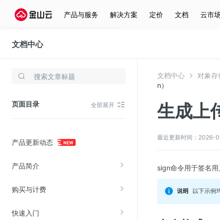
产品与服务
解决方案
定价
文档
云市
文档中心
对象存储(KS3)
文档中心
对象存储
存储与云分发
n）
文件存储KPFS
页面目录
生成上传
全部展开
CDN
对象存储(KS3)
最近更新时间：2026-06-2
产品更新动态
云硬盘(EBS)
文件存储KFS
产品简介
sign命令用于签名用
全站加速
购买与计费
在线迁移服务
以下示例均
快速入门
视频云服务