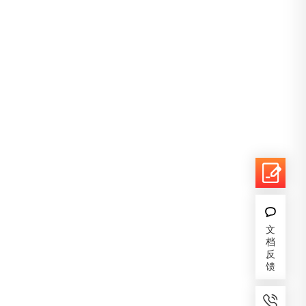
文
档
反
馈