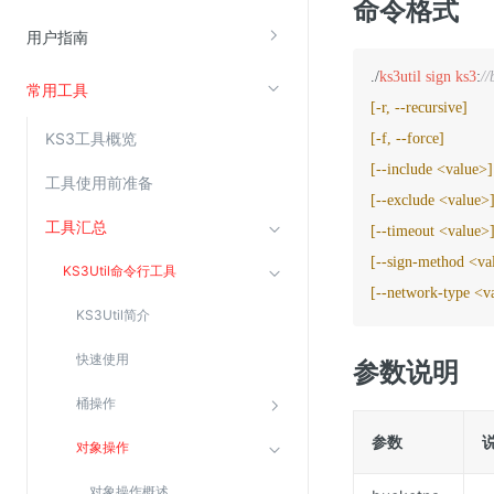
命令格式
云直播(KLS)
用户指南
云转码(KET)
./
ks3util
sign
ks3
:
//
常用工具
边缘节点计算
[-r, --recursive]
KS3工具概览
[-f, --force]
云安全
[--include <value>]
工具使用前准备
金山云云防火墙
[--exclude <value>
工具汇总
[--timeout <value>
大模型应用防火墙
[--sign-method <va
渗透测试
KS3Util命令行工具
[--network-type <v
云堡垒机
KS3Util简介
高防IP(KAD)
快速使用
参数说明
DDoS原生高防
桶操作
主机安全
参数
Web应用防火墙(WAF)
对象操作
密钥管理服务
对象操作概述