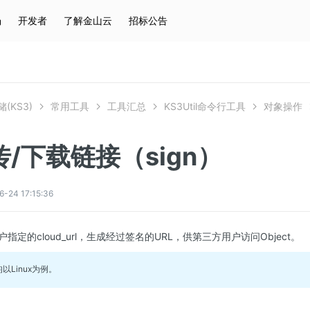
场
开发者
了解金山云
招标公告
热门搜索
云服务器
弹性IP
对象存储
IAM
(KS3)
常用工具
工具汇总
KS3Util命令行工具
对象操作
/下载链接（sign）
4 17:15:36
户指定的cloud_url，生成经过签名的URL，供第三方用户访问Object。
以Linux为例。