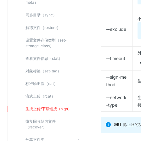
meta）
同步目录（sync）
解冻文件（restore）
--exclude
设置文件存储类型（set-
stroage-class）
--timeout
查看文件信息（stat）
对象标签（set-tag）
--sign-me
标准输出流（cat）
thod
流式上传（rcat）
--network
生
-type
接
生成上传/下载链接（sign）
恢复回收站内文件
除上述的功
（recover）
分享文件夹