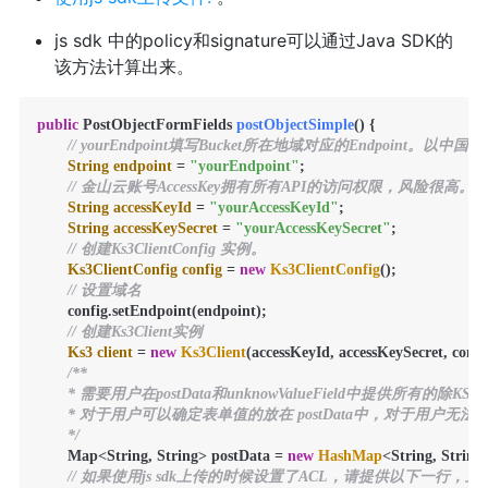
js sdk 中的policy和signature可以通过Java SDK的
该方法计算出来。
public
 PostObjectFormFields 
postObjectSimple
()
 {

// yourEndpoint填写Bucket所在地域对应的Endpoint。以中国
String
endpoint
=
"yourEndpoint"
;

// 金山云账号AccessKey拥有所有API的访问权限，风险很高。强烈建议您创
String
accessKeyId
=
"yourAccessKeyId"
;

String
accessKeySecret
=
"yourAccessKeySecret"
;

// 创建Ks3ClientConfig 实例。
Ks3ClientConfig
config
=
new
Ks3ClientConfig
();

// 设置域名
       config.setEndpoint(endpoint);

// 创建Ks3Client实例
Ks3
client
=
new
Ks3Client
(accessKeyId, accessKeySecret, config
/**

       * 需要用户在postData和unknowValueField中提供所有的除KSS
       * 对于用户可以确定表单值的放在 postData中，对于用户无
       */
       Map<String, String> postData = 
new
HashMap
<String, String>
// 如果使用js sdk上传的时候设置了ACL，请提供以下一行