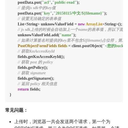
       postData.put(
"acl"
,
"public-read"
);

// 提供js sdk中的key值
       postData.put(
"key"
,
"20150115/中文/${filename}"
);

// 设置无法确定的表单值
       List<String> unknowValueField = 
new
ArrayList
<String>();

// js sdk上传的时候会自动加上一个name的表单项，所以下
       unknowValueField.add(
"name"
);      

// 如果计算签名时提供的key里不包含${filename}占位符
PostObjectFormFields
fields
=
 client.postObject(
"<您的bucke
// 获取KssAccessKeyId
       fields.getKssAccessKeyId();

// 获取 post 的 policy 
       fields.getPolicy();

// 获取 signature
       fields.getSignature();

// 返回 policy 相关信息
return
 fields;

常见问题：
上传时，浏览器一共会发送两个请求，第一个为