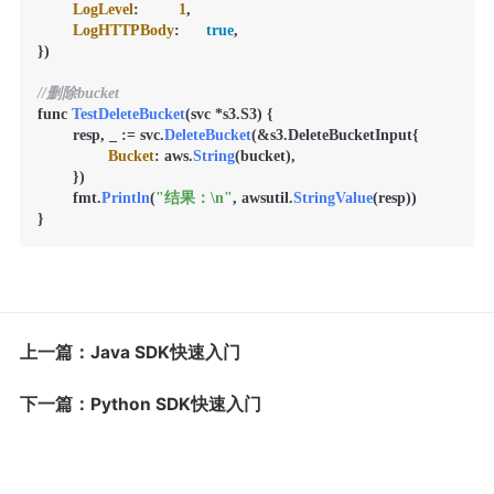
LogLevel
:         
1
,

LogHTTPBody
:      
true
,

})

//删除bucket
func 
TestDeleteBucket
(svc *s3.S3) {

        resp, _ := svc.
DeleteBucket
(&s3.DeleteBucketInput{

Bucket
: aws.
String
(bucket),

        })

        fmt.
Println
(
"结果：\n"
, awsutil.
StringValue
(resp))

上一篇：Java SDK快速入门
下一篇：Python SDK快速入门