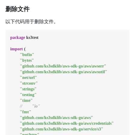
删除文件
以下代码用于删除文件。
package
 ks3test

import
 (

"bufio"
"bytes"
"github.com/ks3sdklib/aws-sdk-go/aws/awserr"
"github.com/ks3sdklib/aws-sdk-go/aws/awsutil"
"net/url"
"strconv"
"strings"
"testing"
"time"
//        "io"
"fmt"
"github.com/ks3sdklib/aws-sdk-go/aws"
"github.com/ks3sdklib/aws-sdk-go/aws/credentials"
"github.com/ks3sdklib/aws-sdk-go/service/s3"
"net/http"