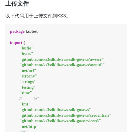
上传文件
以下代码用于上传文件到KS3。
package
 ks3test

import
 (

"bufio"
"bytes"
"github.com/ks3sdklib/aws-sdk-go/aws/awserr"
"github.com/ks3sdklib/aws-sdk-go/aws/awsutil"
"net/url"
"strconv"
"strings"
"testing"
"time"
//        "io"
"fmt"
"github.com/ks3sdklib/aws-sdk-go/aws"
"github.com/ks3sdklib/aws-sdk-go/aws/credentials"
"github.com/ks3sdklib/aws-sdk-go/service/s3"
"net/http"