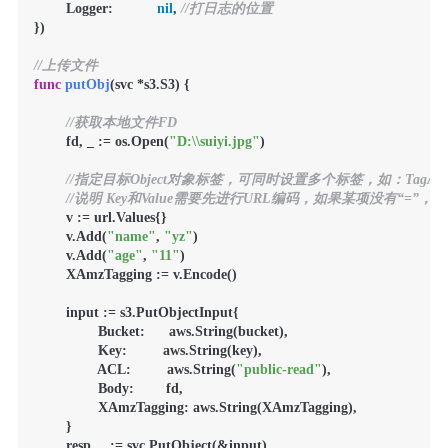
        Logger:           
nil
, 
//打日志的位置
})

//上传文件
func
putObj
(svc *s3.S3)
 {

//获取本地文件FD
        fd, _ := os.Open(
"D:\\suiyi.jpg"
)

//指定目标Object对象标签，可同时设置多个标签，如：TagA=A
//说明 Key和Value需要先进行URL编码，如果某项没有“=”，则看作Value为空
        v := url.Values{}

        v.Add(
"name"
, 
"yz"
)

        v.Add(
"age"
, 
"11"
)

        XAmzTagging := v.Encode()

        input := s3.PutObjectInput{

                Bucket:      aws.String(bucket),

                Key:         aws.String(key),

                ACL:         aws.String(
"public-read"
),

                Body:        fd,

                XAmzTagging: aws.String(XAmzTagging),

        }

        resp, _ := svc.PutObject(&input)
