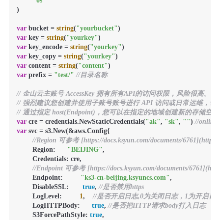
"os"
)

var
 bucket = 
string
(
"yourbucket"
var
 key = 
string
(
"yourkey"
var
 key_encode = 
string
(
"yourkey"
var
 key_copy = 
string
(
"yourkey"
var
 content = 
string
(
"content"
var
 prefix = 
"test/"
//目录名称
// 金山云主账号 AccessKey 拥有所有API的访问权限，风险很高。
// 强烈建议您创建并使用子账号账号进行 API 访问或日常运维，请登录 https://uc
// 通过指定 host(Endpoint)，您可以在指定的地域创建新的存储空
var
 cre = credentials.NewStaticCredentials(
"ak"
, 
"sk"
, 
""
) 
//online
var
 svc = s3.New(&aws.Config{

//Region 可参考 [https://docs.ksyun.com/documents/6761](https:/
        Region:      
"BEIJING"
,

        Credentials: cre,

//Endpoint 可参考 [https://docs.ksyun.com/documents/6761](https
        Endpoint:         
"ks3-cn-beijing.ksyuncs.com"
,

        DisableSSL:       
true
, 
//是否禁用https
        LogLevel:         
1
,    
//是否开启日志,0为关闭日志，1为开启日
        LogHTTPBody:      
true
, 
//是否把HTTP请求body打入日志
        S3ForcePathStyle: 
true
,
