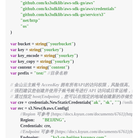
"github.com/ks3sdklib/aws-sdk-go/aws"
"github.com/ks3sdklib/aws-sdk-go/aws/credentials"
"github.com/ks3sdklib/aws-sdk-go/service/s3"
"net/http"
"os"
)

var
 bucket = 
string
(
"yourbucket"
var
 key = 
string
(
"yourkey"
var
 key_encode = 
string
(
"yourkey"
var
 key_copy = 
string
(
"yourkey"
var
 content = 
string
(
"content"
var
 prefix = 
"test/"
//目录名称
// 金山云主账号 AccessKey 拥有所有API的访问权限，风险很高。
// 强烈建议您创建并使用子账号账号进行 API 访问或日常运维，请登录 https://uc
// 通过指定 host(Endpoint)，您可以在指定的地域创建新的存储空
var
 cre = credentials.NewStaticCredentials(
"ak"
, 
"sk"
, 
""
) 
//online
var
 svc = s3.New(&aws.Config{

//Region 可参考 [https://docs.ksyun.com/documents/6761](https:/
        Region:      
"BEIJING"
,

        Credentials: cre,

//Endpoint 可参考 [https://docs.ksyun.com/documents/6761](https
        Endpoint:         
"ks3-cn-beijing.ksyuncs.com"
,
