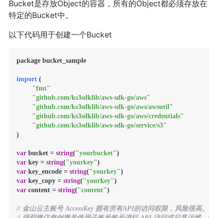
Bucket是存放Object的容器，所有的Object都必须存放在
特定的Bucket中。
以下代码用于创建一个Bucket
package bucket_sample

import
 (

"fmt"
"github.com/ks3sdklib/aws-sdk-go/aws"
"github.com/ks3sdklib/aws-sdk-go/aws/awsutil"
"github.com/ks3sdklib/aws-sdk-go/aws/credentials"
"github.com/ks3sdklib/aws-sdk-go/service/s3"
)

var
 bucket = 
string
(
"yourbucket"
var
 key = 
string
(
"yourkey"
var
 key_encode = 
string
(
"yourkey"
var
 key_copy = 
string
(
"yourkey"
var
 content = 
string
(
"content"
)

// 金山云主账号 AccessKey 拥有所有API的访问权限，风险很高。
// 强烈建议您创建并使用子账号账号进行 API 访问或日常运维，请登录 https://uc