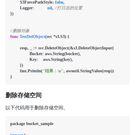
        S3ForcePathStyle: 
false
,

        Logger:           
nil
, 
//打日志的位置
})

//删除对象
func
TestDelObject
(svc *s3.S3)
 {

        resp, _ := svc.DeleteObject(&s3.DeleteObjectInput{

                Bucket: aws.String(bucket),

                Key:    aws.String(key),

        })

        fmt.Println(
"结果：\n"
, awsutil.StringValue(resp))

删除存储空间
以下代码用于删除存储空间。
package bucket_sample
