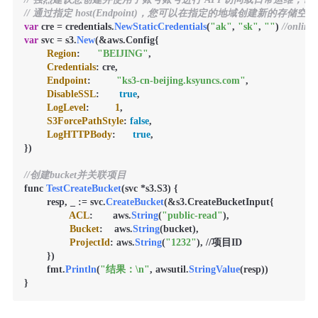
// 通过指定 host(Endpoint)，您可以在指定的地域创建新的存储空
var
 cre = credentials.
NewStaticCredentials
(
"ak"
, 
"sk"
, 
""
) 
//online
var
 svc = s3.
New
(&aws.Config{

Region
:      
"BEIJING"
,

Credentials
: cre,

Endpoint
:         
"ks3-cn-beijing.ksyuncs.com"
,

DisableSSL
:       
true
,

LogLevel
:         
1
,

S3ForcePathStyle
: 
false
,

LogHTTPBody
:      
true
,

})

//创建bucket并关联项目
func 
TestCreateBucket
(svc *s3.S3) {

        resp, _ := svc.
CreateBucket
(&s3.CreateBucketInput{

ACL
:       aws.
String
(
"public-read"
),

Bucket
:    aws.
String
(bucket),

ProjectId
: aws.
String
(
"1232"
), //项目ID

        })

        fmt.
Println
(
"结果：\n"
, awsutil.
StringValue
(resp))
