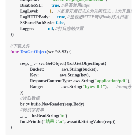
        DisableSSL:       
true
, 
//是否禁用https
        LogLevel:         
1
,    
//是否开启日志,0为关闭日志，1为开启日
        LogHTTPBody:      
true
, 
//是否把HTTP请求body打入日志
        S3ForcePathStyle: 
false
,

        Logger:           
nil
, 
//打日志的位置
})

//下载文件
func
TestGetObject
(svc *s3.S3)
 {

        resp, _ := svc.GetObject(&s3.GetObjectInput{

                Bucket:              aws.String(bucket),

                Key:                 aws.String(key),

                ResponseContentType: aws.String(
"application/pdf"
), 
/
                Range:               aws.String(
"bytes=0-1"
),       
//rang分
        })

//读取数据
        br := bufio.NewReader(resp.Body)

//转成字符串
        _, _ = br.ReadString(
'\n'
)

        fmt.Println(
"结果：\n"
, awsutil.StringValue(resp))
