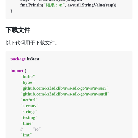
        fmt.Println(
"结果：\n"
, awsutil.StringValue(resp))

下载文件
以下代码用于下载文件。
package
 ks3test

import
 (

"bufio"
"bytes"
"github.com/ks3sdklib/aws-sdk-go/aws/awserr"
"github.com/ks3sdklib/aws-sdk-go/aws/awsutil"
"net/url"
"strconv"
"strings"
"testing"
"time"
//        "io"
"fmt"