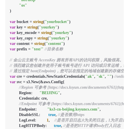
"os"
)

var
 bucket = 
string
(
"yourbucket"
var
 key = 
string
(
"yourkey"
var
 key_encode = 
string
(
"yourkey"
var
 key_copy = 
string
(
"yourkey"
var
 content = 
string
(
"content"
var
 prefix = 
"test/"
//目录名称
// 金山云主账号 AccessKey 拥有所有API的访问权限，风险很高。
// 强烈建议您创建并使用子账号账号进行 API 访问或日常运维，请登录 https://uc
// 通过指定 host(Endpoint)，您可以在指定的地域创建新的存储空
var
 cre = credentials.NewStaticCredentials(
"ak"
, 
"sk"
, 
""
) 
//online
var
 svc = s3.New(&aws.Config{

//Region 可参考 [https://docs.ksyun.com/documents/6761](https:/
        Region:      
"BEIJING"
,

        Credentials: cre,

//Endpoint 可参考 [https://docs.ksyun.com/documents/6761](https
        Endpoint:         
"ks3-cn-beijing.ksyuncs.com"
,

        DisableSSL:       
true
, 
//是否禁用https
        LogLevel:         
1
,    
//是否开启日志,0为关闭日志，1为开启日
        LogHTTPBody:      
true
, 
//是否把HTTP请求body打入日志