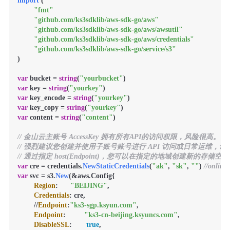
import
 (

"fmt"
"github.com/ks3sdklib/aws-sdk-go/aws"
"github.com/ks3sdklib/aws-sdk-go/aws/awsutil"
"github.com/ks3sdklib/aws-sdk-go/aws/credentials"
"github.com/ks3sdklib/aws-sdk-go/service/s3"
)

var
 bucket = 
string
(
"yourbucket"
var
 key = 
string
(
"yourkey"
var
 key_encode = 
string
(
"yourkey"
var
 key_copy = 
string
(
"yourkey"
var
 content = 
string
(
"content"
)

// 金山云主账号 AccessKey 拥有所有API的访问权限，风险很高。
// 强烈建议您创建并使用子账号账号进行 API 访问或日常运维，请登录 https://uc
// 通过指定 host(Endpoint)，您可以在指定的地域创建新的存储空
var
 cre = credentials.
NewStaticCredentials
(
"ak"
, 
"sk"
, 
""
) 
//online
var
 svc = s3.
New
(&aws.Config{

Region
:      
"BEIJING"
,

Credentials
: cre,

        //
Endpoint
:
"ks3-sgp.ksyun.com"
,

Endpoint
:         
"ks3-cn-beijing.ksyuncs.com"
,

DisableSSL
:       
true
,
