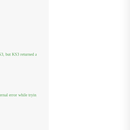
, but KS3 returned an error response for some reason."
);

ernal error while trying to communicate with KS3."
);
