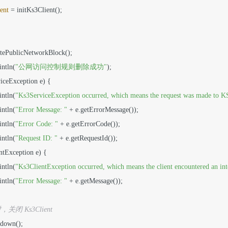
ent
=
 initKs3Client();

letePublicNetworkBlock();

intln(
"公网访问控制规则删除成功"
);

iceException e) {

intln(
"Ks3ServiceException occurred, which means the request was made to KS3
intln(
"Error Message: "
 + e.getErrorMessage());

intln(
"Error Code: "
 + e.getErrorCode());

intln(
"Request ID: "
 + e.getRequestId());

ntException e) {

intln(
"Ks3ClientException occurred, which means the client encountered an int
intln(
"Error Message: "
 + e.getMessage());

关闭 Ks3Client
tdown();
