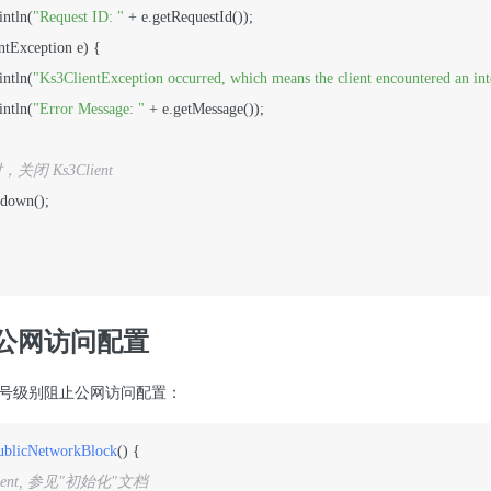
intln(
"Request ID: "
 + e.getRequestId());

ntException e) {

intln(
"Ks3ClientException occurred, which means the client encountered an int
intln(
"Error Message: "
 + e.getMessage());

关闭 Ks3Client
tdown();

公网访问配置
号级别阻止公网访问配置：
PublicNetworkBlock
()
 {

lient, 参见"初始化"文档