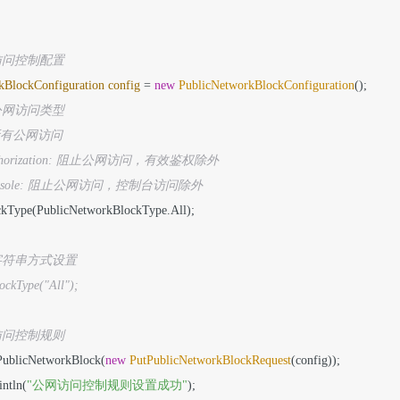
网访问控制配置
kBlockConfiguration
config
=
new
PublicNetworkBlockConfiguration
();

止公网访问类型
阻止所有公网访问
eAuthorization: 阻止公网访问，有效鉴权除外
deConsole: 阻止公网访问，控制台访问除外
lockType(PublicNetworkBlockType.All);

用字符串方式设置
lockType("All");
网访问控制规则
utPublicNetworkBlock(
new
PutPublicNetworkBlockRequest
(config));

intln(
"公网访问控制规则设置成功"
);
