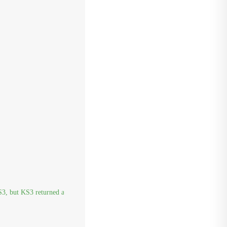
, but KS3 returned an error response for some reason."
);
