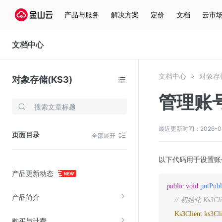
产品与服务
解决方案
定价
文档
云市
文档中心
文档中心
对象存储
对象存储(KS3)
管理账
存储与云分发
文件存储KPFS
最近更新时间：2026-06-1
页面目录
全部展开
CDN
对象存储(KS3)
以下代码用于设置账
产品更新动态
云硬盘(EBS)
public
void
putPub
文件存储KFS
产品简介
// 初始化 Ks3C
全站加速
Ks3Client
ks3Cli
购买与计费
在线迁移服务