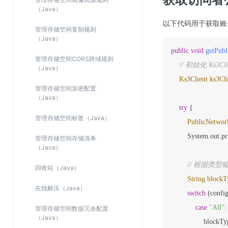
（Java）
以下代码用于获取账
管理存储空间复制规则
（Java）
public
void
getPub
管理存储空间CORS跨域规则
// 初始化 Ks3C
（Java）
Ks3Client
ks3Cli
管理存储空间加密配置
（Java）
try
 {

管理存储空间标签（Java）
PublicNetwor
        System.out.pr
管理存储空间存储清单
（Java）
// 根据类
回收站（Java）
String
blockT
在线解压（Java）
switch
 (confi
case
"All"
:

管理存储空间数据冗余配置
（Java）
                block