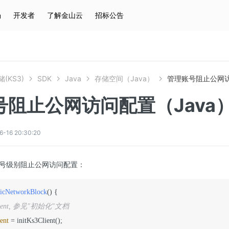
场
开发者
了解金山云
招标公告
热门搜索
云服务器
弹性IP
对象存储
IAM
(KS3)
SDK
Java
存储空间（Java）
管理账号阻止公网访
号阻止公网访问配置（Java
6 20:30:20
号级别阻止公网访问配置：
licNetworkBlock
()
 {

lient, 参见"初始化"文档
ent
=
 initKs3Client();
