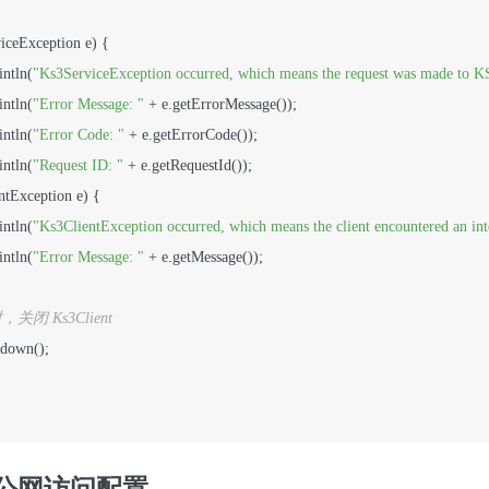
iceException e) {

intln(
"Ks3ServiceException occurred, which means the request was made to KS3
intln(
"Error Message: "
 + e.getErrorMessage());

intln(
"Error Code: "
 + e.getErrorCode());

intln(
"Request ID: "
 + e.getRequestId());

ntException e) {

intln(
"Ks3ClientException occurred, which means the client encountered an int
intln(
"Error Message: "
 + e.getMessage());

关闭 Ks3Client
tdown();

公网访问配置