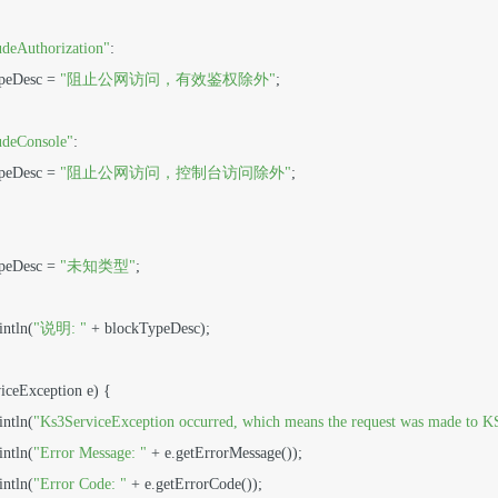
udeAuthorization"
:

TypeDesc = 
"阻止公网访问，有效鉴权除外"
;

udeConsole"
:

TypeDesc = 
"阻止公网访问，控制台访问除外"
;

TypeDesc = 
"未知类型"
;

intln(
"说明: "
 + blockTypeDesc);

iceException e) {

intln(
"Ks3ServiceException occurred, which means the request was made to KS3
intln(
"Error Message: "
 + e.getErrorMessage());

intln(
"Error Code: "
 + e.getErrorCode());
