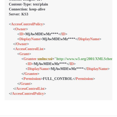
Content-Type: text/plain

Connection: keep-alive

Server: KS3

<
AccessControlPolicy
>
<
Owner
>
<
ID
>
MjAwMDEwMz****
</
ID
>
<
DisplayName
>
MjAwMDEwMz****
</
DisplayName
>
</
Owner
>
<
AccessControlList
>
<
Grant
>
<
Grantee
xmlns:xsi
=
"http://www.w3.org/2001/XMLSchema-
<
ID
>
MjAwMDEwMz****
</
ID
>
<
DisplayName
>
MjAwMDEwMz****
</
DisplayName
>
</
Grantee
>
<
Permission
>
FULL_CONTROL
</
Permission
>
</
Grant
>
</
AccessControlList
>
</
AccessControlPolicy
>