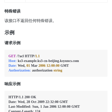
特殊错误
该接口不返回任何特殊错误。
示例
请求示例
GET
 /?acl HTTP/
1.1
Host:
Date:
 Wed, 
01
 Mar 
2006
12
:
00
:
00
Authorization:
 authorization 
string
响应示例
HTTP/1.1 200 OK

Date: Wed, 28 Oct 2009 22:32:00 GMT

Last-Modified: Sun, 1 Jan 2006 12:00:00 GMT

Content-Length: 124
