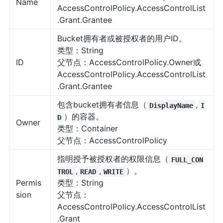
Name
AccessControlPolicy.AccessControlList
.Grant.Grantee
Bucket拥有者或被授权者的用户ID。
类型：String
ID
父节点：AccessControlPolicy.Owner或
AccessControlPolicy.AccessControlList
.Grant.Grantee
包含bucket拥有者信息（
,
DisplayName
I
）的容器。
D
Owner
类型：Container
父节点：AccessControlPolicy
指明授予被授权者的权限信息（
FULL_CON
,
,
）。
TROL
READ
WRITE
Permis
类型：String
sion
父节点：
AccessControlPolicy.AccessControlList
.Grant