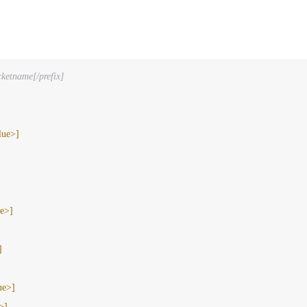
cketname[/prefix] 
lue>]
]
ue>]
]
lue>]
>]