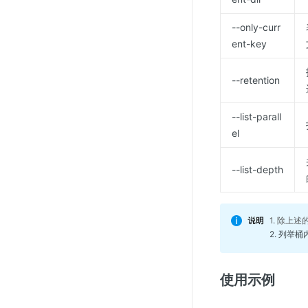
--only-curr
ent-key
--retention
--list-parall
el
--list-depth
1. 除上
2. 列举
使用示例