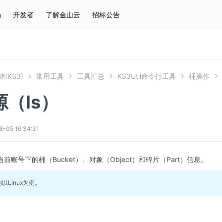
场
开发者
了解金山云
招标公告
热门搜索
云服务器
弹性IP
对象存储
IAM
(KS3)
常用工具
工具汇总
KS3Util命令行工具
桶操作
（ls）
5 16:34:31
前账号下的桶（Bucket）、对象（Object）和碎片（Part）信息。
以Linux为例。