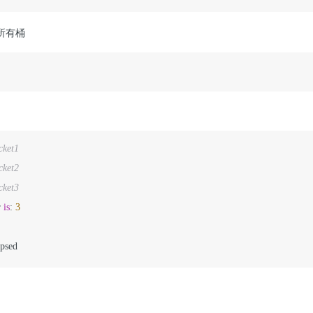
所有桶
cket1
cket2
cket3
 
is
: 
3
apsed