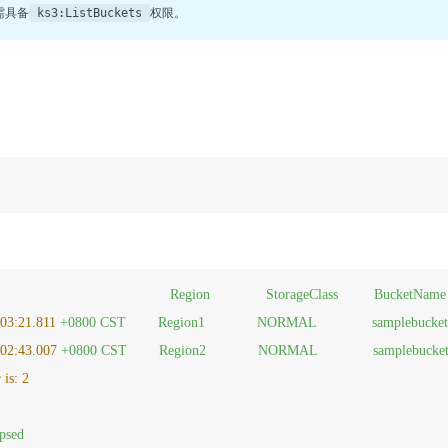
需具备
权限。
ks3:ListBuckets
Region
StorageClass
BucketName
03:21.811
+0800
CST
Region1
NORMAL
samplebucke
:02:43.007
+0800
CST
Region2
NORMAL
samplebucke
is:
2
apsed