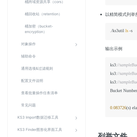
桶跨域资源共享（cors）
桶回收站（retention）
以精简模式列举
桶加密（bucket-
./ks3util 
ls
 -s
encryption）
对象操作
输出示例
辅助命令
ks3:
//sampleBu
通用选项&过滤规则
ks3:
//sampleBu
配置文件说明
ks3:
//sampleBu
Bucket Number
查看批量操作任务清单
常见问题
0.083726
(s) el
KS3 Import数据迁移工具
KS3 Finder图形化界面工具
列举文件