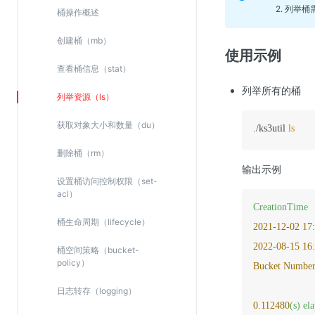
2. 列举
桶
Web应用防火墙(WAF)
桶操作概述
密钥管理服务
创建桶（mb）
使用示例
SSL证书管理
查看桶信息（stat）
云安全中心
列举所有的
桶
列举资源（ls）
应急响应
获取对象大小和数量（du）
./ks3util 
ls
合规性
删除桶（rm）
资质认证
输出示例
设置桶访问控制权限（set-
欧盟数据保护条例（GDPR）
acl）
CreationTime
桶生命周期（lifecycle）
2021-12-02 17:
2022-08-15 16
桶空间策略（bucket-
policy）
Bucket Number 
日志转存（logging）
0.112480
(s)
el