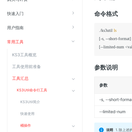
命令格式
快速入门
视频云服务
云直播(KLS)
用户指南
./ks3util 
ls
云转码(KET)
[-s, --short-format] 
常用工具
边缘节点计算
[--limited-num <va
KS3工具概览
云安全
工具使用前准备
参数说明
金山云云防火墙
工具汇总
大模型应用防火墙
参数
渗透测试
KS3Util命令行工具
云堡垒机
-s, --short-forma
KS3Util简介
高防IP(KAD)
--limited-num
快速使用
DDoS原生高防
桶操作
主机安全
1. 除上