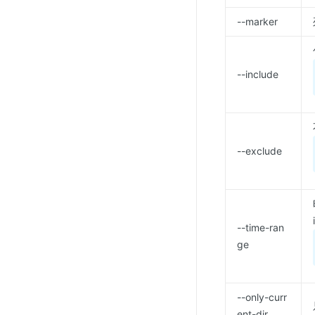
--marker
--include
--exclude
--time-ran
ge
--only-curr
ent-dir