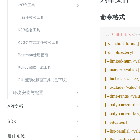
ks3fs工具
命令格式
一致性校验工具
KS3签名工具
./
ks3util
ls
ks3
:
//bu
KS3分布式文件校验工具
[-s, --short-format]
[-d, --directory]
Postman使用指南
[--limited-num <va
Policy策略生成工具
[--marker <value>]
[--include <value>]
GUI图形化界面工具（已下线）
[--exclude <value>
环境安装与配置
[--time-range <val
[--only-current-dir]
API文档
[--only-current-key
SDK
[--retention]
[--list-parallel <va
最佳实践
[--list-depth <value