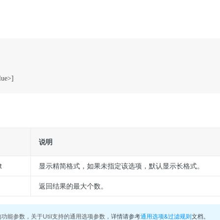


lue>]
说明
t
显示精简格式，如果未指定该选项，默认显示长格式。
返回结果的最大个数。
述的功能参数，关于Util支持的通用选项参数，
详情请参考
通用选项&过滤规则
文档。