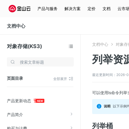
产品与服务
解决方案
定价
文档
云市
文档中心
文档中心
对象存储
对象存储(KS3)
列举资源
存储与云分发
文件存储KPFS
最近更新时间：2026-08-0
页面目录
全部展开
CDN
对象存储(KS3)
可以使用ls命令列举当
产品更新动态
云硬盘(EBS)
以下示例均
文件存储KFS
产品简介
全站加速
列举桶
购买与计费
在线迁移服务