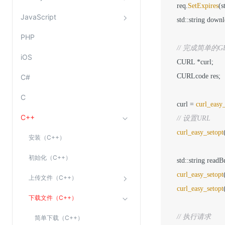
    req.
SetExpires
(s
Web应用防火墙(WAF)
JavaScript
    std::string down
密钥管理服务
PHP
SSL证书管理
// 完成简单的G
云安全中心
iOS
    CURL *curl;

应急响应
    CURLcode res;

C#
C
合规性
    curl = 
curl_easy_
资质认证
C++
// 设置URL
欧盟数据保护条例（GDPR）
curl_easy_setopt
安装（C++）
初始化（C++）
    std::string readBu
curl_easy_setopt
上传文件（C++）
curl_easy_setopt
下载文件（C++）
// 执行请求
简单下载（C++）