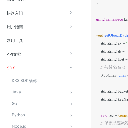
}

快速入门
视频云服务
using
namespace
 ks
云直播(KLS)
用户指南
云转码(KET)
void
getObjectByU
常用工具
边缘节点计算
    std::string ak = 
"
    std::string sk = 
"
API文档
云安全
    std::string host =
// 初始化client
SDK
金山云云防火墙
KS3Client 
client
大模型应用防火墙
KS3 SDK概览
渗透测试
    std::string buck
Java
云堡垒机
    std::string keyN
Go
高防IP(KAD)
DDoS原生高防
Python
auto
 req = 
Gener
主机安全
// 设置过期时
Node.js