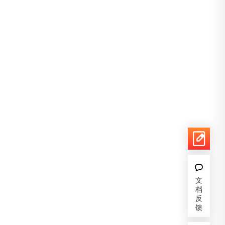
文
档
反
馈