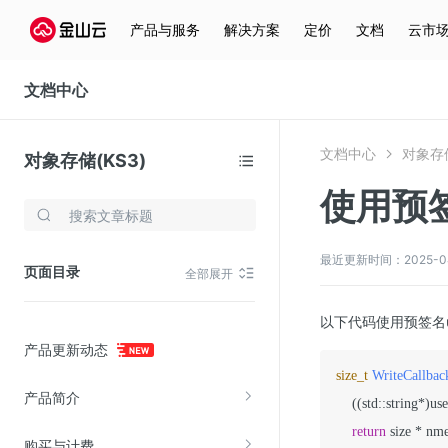
产品与服务
解决方案
定价
文档
云市
文档中心
文档中心
对象存储
对象存储(KS3)
使用预签
存储与云分发
文件存储KPFS
最近更新时间：2025-04-2
页面目录
全部展开
CDN
对象存储(KS3)
以下代码使用预签名u
产品更新动态
云硬盘(EBS)
size_t
WriteCallbac
文件存储KFS
产品简介
    ((std::string*)us
全站加速
return
 size * nm
购买与计费
在线迁移服务