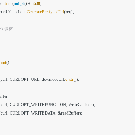
td::
time
(
nullptr
) + 
3600
);

loadUrl = client.
GeneratePresignedUrl
(req);

ET请求
init
();

(curl, CURLOPT_URL, downloadUrl.
c_str
());

ffer;

(curl, CURLOPT_WRITEFUNCTION, WriteCallback);

(curl, CURLOPT_WRITEDATA, &readBuffer);
