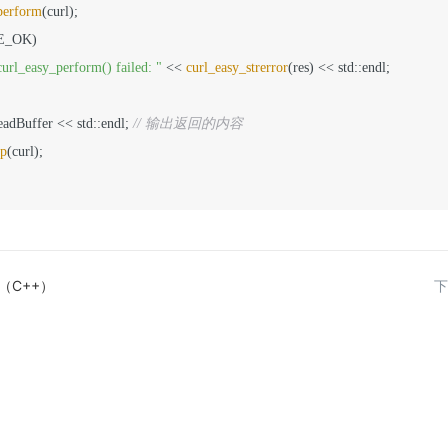
perform
(curl);

E_OK)

curl_easy_perform() failed: "
 << 
curl_easy_strerror
(res) << std::endl;

readBuffer << std::endl; 
// 输出返回的内容
up
(curl);

（C++）
下