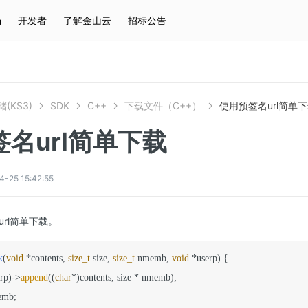
场
开发者
了解金山云
招标公告
热门搜索
云服务器
弹性IP
对象存储
IAM
(KS3)
SDK
C++
下载文件（C++）
使用预签名url简单
名url简单下载
5 15:42:55
rl简单下载。
k
(
void
 *contents, 
size_t
 size, 
size_t
 nmemb, 
void
 *userp)
{

erp)->
append
((
char
*)contents, size * nmemb);

emb;
