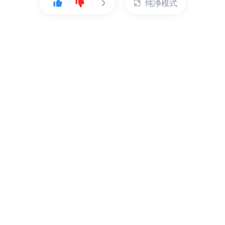
纯净模式
热门产品
账户管理
云服务器
管理控制台
数据库
账号管理
对象存储
实名认证
CDN
订单管理
弹性IP
资源目录
裸金属服务器
索取发票
充值付款
提交工单