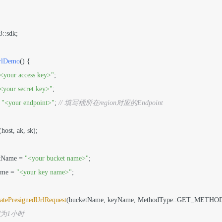
3::sdk;

rlDemo
()
{

<your access key>"
;

<your secret key>"
;

 
"<your endpoint>"
; 
// 填写桶所在region对应的Endpoint
(host, ak, sk)
;

etName = 
"<your bucket name>"
;

ame = 
"<your key name>"
;

atePresignedUrlRequest
(bucketName, keyName, MethodType::GET_METHOD)
间为1小时