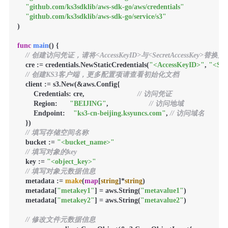
"github.com/ks3sdklib/aws-sdk-go/aws/credentials"
"github.com/ks3sdklib/aws-sdk-go/service/s3"
)

func
main
()
 {

// 创建访问凭证，请将<AccessKeyID>与<SecretAccessKey>替
    cre := credentials.NewStaticCredentials(
"<AccessKeyID>"
, 
"<Sec
// 创建KS3客户端，更多配置项请查看初始化文档
    client := s3.New(&aws.Config{

        Credentials: cre,                          
// 访问凭证
        Region:      
"BEIJING"
,                    
// 访问地域
        Endpoint:    
"ks3-cn-beijing.ksyuncs.com"
, 
// 访问域名
    })

// 填写存储空间名称
    bucket := 
"<bucket_name>"
// 填写对象的key
    key := 
"<object_key>"
// 填写对象元数据信息
    metadata := 
make
(
map
[
string
]*
string
)

    metadata[
"metakey1"
] = aws.String(
"metavalue1"
)

    metadata[
"metakey2"
] = aws.String(
"metavalue2"
)

// 修改文件元数据信息