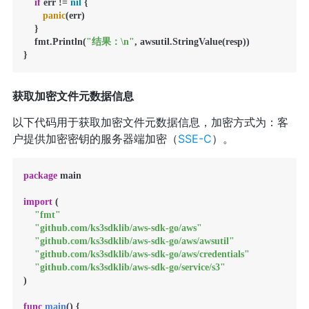
if
 err != 
nil
 {

panic
(err)

    }

    fmt.Println(
"结果：\n"
, awsutil.StringValue(resp))

}
获取加密文件元数据信息
以下代码用于获取加密文件元数据信息，加密方式为：客
户提供加密密钥的服务器端加密（
SSE-C
）。
package
 main

import
 (

"fmt"
"github.com/ks3sdklib/aws-sdk-go/aws"
"github.com/ks3sdklib/aws-sdk-go/aws/awsutil"
"github.com/ks3sdklib/aws-sdk-go/aws/credentials"
"github.com/ks3sdklib/aws-sdk-go/service/s3"
)

func
main
()
 {
