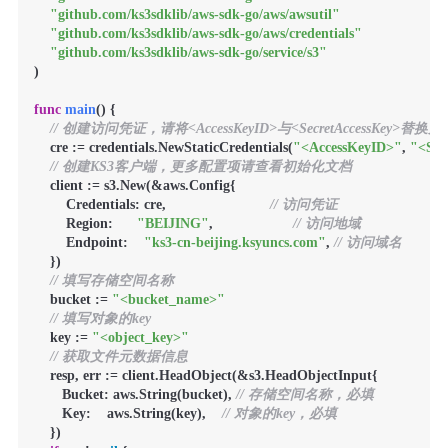
"github.com/ks3sdklib/aws-sdk-go/aws/awsutil"
"github.com/ks3sdklib/aws-sdk-go/aws/credentials"
"github.com/ks3sdklib/aws-sdk-go/service/s3"
)

func
main
()
 {

// 创建访问凭证，请将<AccessKeyID>与<SecretAccessKey>替
    cre := credentials.NewStaticCredentials(
"<AccessKeyID>"
, 
"<Sec
// 创建KS3客户端，更多配置项请查看初始化文档
    client := s3.New(&aws.Config{

        Credentials: cre,                          
// 访问凭证
        Region:      
"BEIJING"
,                    
// 访问地域
        Endpoint:    
"ks3-cn-beijing.ksyuncs.com"
, 
// 访问域名
    })

// 填写存储空间名称
    bucket := 
"<bucket_name>"
// 填写对象的key
    key := 
"<object_key>"
// 获取文件元数据信息
    resp, err := client.HeadObject(&s3.HeadObjectInput{

       Bucket: aws.String(bucket), 
// 存储空间名称，必填
       Key:    aws.String(key),    
// 对象的key，必填
    })
