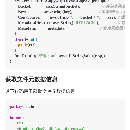
    resp, err := client.CopyObject(&s3.CopyObjectInput{

       Bucket:            aws.String(bucket),                   
// 存储空间名
       Key:               aws.String(key),                      
// 对象的key，必
       CopySource:        aws.String(
"/"
 + bucket + 
"/"
 + key), 
// 
       MetadataDirective: aws.String(
"REPLACE"
),                
// 
       Metadata:          metadata,                             
// 文件元数据信
    })

if
 err != 
nil
 {

panic
(err)

    }

    fmt.Println(
"结果：\n"
, awsutil.StringValue(resp))

}
获取文件元数据信息
以下代码用于获取文件元数据信息：
package
 main

import
 (

"fmt"
"github.com/ks3sdklib/aws-sdk-go/aws"