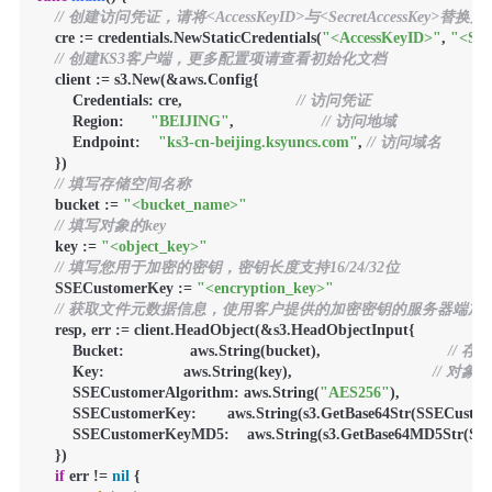
// 创建访问凭证，请将<AccessKeyID>与<SecretAccessKey>替
    cre := credentials.NewStaticCredentials(
"<AccessKeyID>"
, 
"<Sec
// 创建KS3客户端，更多配置项请查看初始化文档
    client := s3.New(&aws.Config{

        Credentials: cre,                          
// 访问凭证
        Region:      
"BEIJING"
,                    
// 访问地域
        Endpoint:    
"ks3-cn-beijing.ksyuncs.com"
, 
// 访问域名
    })

// 填写存储空间名称
    bucket := 
"<bucket_name>"
// 填写对象的key
    key := 
"<object_key>"
// 填写您用于加密的密钥，密钥长度支持16/24/32位
    SSECustomerKey := 
"<encryption_key>"
// 获取文件元数据信息，使用客户提供的加密密钥的服务器端加密（
    resp, err := client.HeadObject(&s3.HeadObjectInput{

        Bucket:               aws.String(bucket),                             
// 
        Key:                  aws.String(key),                                
// 对象
        SSECustomerAlgorithm: aws.String(
"AES256"
),                     
        SSECustomerKey:       aws.String(s3.GetBase64Str(SSECustom
        SSECustomerKeyMD5:    aws.String(s3.GetBase64MD5Str(SS
    })

if
 err != 
nil
 {
