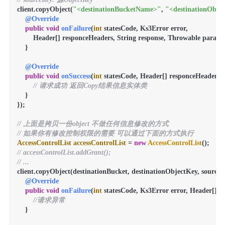
client.copyObject(
"<destinationBucketName>"
, 
"<destinationObje
@Override
public
void
onFailure
(
int
 statesCode, Ks3Error error,

    	Header[] responceHeaders, String response, Throwable para
    }

@Override
public
void
onSuccess
(
int
 statesCode, Header[] responceHeaders,
// 请求成功 返回Copy结果信息实体类
    }

});

// 上面是拷贝一份object 不做任何信息修改的方式
// 如果你有修改控制权限的需要 可以通过下面的方式执行
AccessControlList
accessControlList
=
new
AccessControlList
// accessControlList.addGrant();
// ...
client.copyObject(destinationBucket, destinationObjectKey, source
@Override
public
void
onFailure
(
int
 statesCode, Ks3Error error, Header[] 
//请求异常
    }
