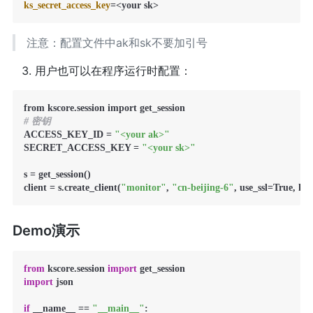
ks_secret_access_key
=<your sk>
注意：配置文件中ak和sk不要加引号
用户也可以在程序运行时配置：
# 密钥
ACCESS_KEY_ID = 
"<your ak>"
SECRET_ACCESS_KEY = 
"<your sk>"
s = get_session()

client = s.create_client(
"monitor"
, 
"cn-beijing-6"
, use_ssl=True,
Demo演示
from
 kscore.session 
import
import
 json

if
 __name__ == 
"__main__"
:
