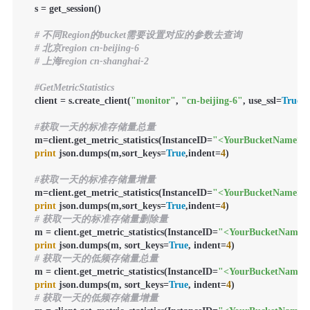
    s = get_session()

# 不同Region的bucket需要设置对应的参数去查询
# 北京region cn-beijing-6
# 上海region cn-shanghai-2
#GetMetricStatistics
    client = s.create_client(
"monitor"
, 
"cn-beijing-6"
, use_ssl=
True
)

#获取一天的标准存储量总量
    m=client.get_metric_statistics(InstanceID=
"<YourBucketName>"
print
 json.dumps(m,sort_keys=
True
,indent=
4
)

#获取一天的标准存储量增量
    m=client.get_metric_statistics(InstanceID=
"<YourBucketName>"
print
 json.dumps(m,sort_keys=
True
,indent=
4
)

# 获取一天的标准存储量删除量
    m = client.get_metric_statistics(InstanceID=
"<YourBucketName>
print
 json.dumps(m, sort_keys=
True
, indent=
4
)

# 获取一天的低频存储量总量
    m = client.get_metric_statistics(InstanceID=
"<YourBucketName>
print
 json.dumps(m, sort_keys=
True
, indent=
4
)

# 获取一天的低频存储量增量