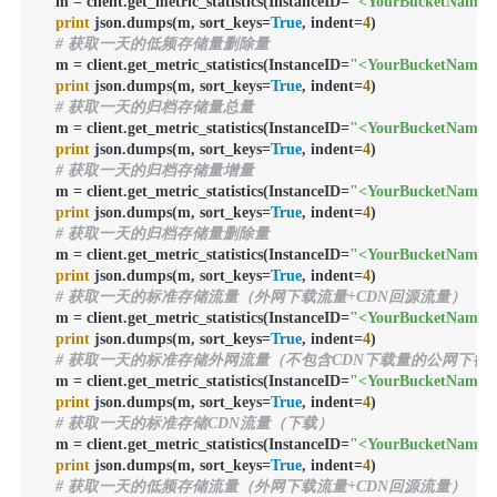
    m = client.get_metric_statistics(InstanceID=
"<YourBucketName>
print
 json.dumps(m, sort_keys=
True
, indent=
4
)

# 获取一天的低频存储量删除量
    m = client.get_metric_statistics(InstanceID=
"<YourBucketName>
print
 json.dumps(m, sort_keys=
True
, indent=
4
)

# 获取一天的归档存储量总量
    m = client.get_metric_statistics(InstanceID=
"<YourBucketName>
print
 json.dumps(m, sort_keys=
True
, indent=
4
)

# 获取一天的归档存储量增量
    m = client.get_metric_statistics(InstanceID=
"<YourBucketName>
print
 json.dumps(m, sort_keys=
True
, indent=
4
)

# 获取一天的归档存储量删除量
    m = client.get_metric_statistics(InstanceID=
"<YourBucketName>
print
 json.dumps(m, sort_keys=
True
, indent=
4
)

# 获取一天的标准存储流量（外网下载流量+CDN回源流量）
    m = client.get_metric_statistics(InstanceID=
"<YourBucketName>
print
 json.dumps(m, sort_keys=
True
, indent=
4
)

# 获取一天的标准存储外网流量（不包含CDN下载量的公网下行
    m = client.get_metric_statistics(InstanceID=
"<YourBucketName>
print
 json.dumps(m, sort_keys=
True
, indent=
4
)

# 获取一天的标准存储CDN流量（下载）
    m = client.get_metric_statistics(InstanceID=
"<YourBucketName>
print
 json.dumps(m, sort_keys=
True
, indent=
4
)

# 获取一天的低频存储流量（外网下载流量+CDN回源流量）