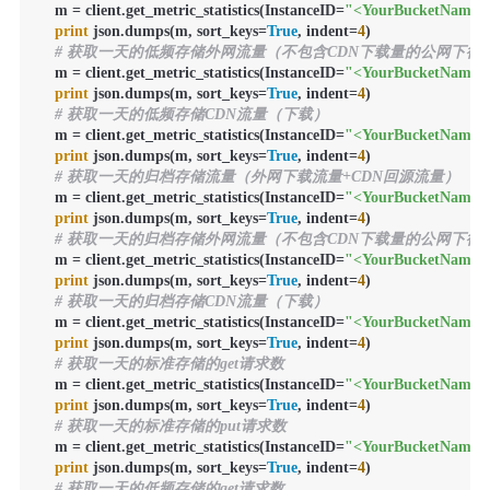
    m = client.get_metric_statistics(InstanceID=
"<YourBucketName>
print
 json.dumps(m, sort_keys=
True
, indent=
4
)

# 获取一天的低频存储外网流量（不包含CDN下载量的公网下行
    m = client.get_metric_statistics(InstanceID=
"<YourBucketName>
print
 json.dumps(m, sort_keys=
True
, indent=
4
)

# 获取一天的低频存储CDN流量（下载）
    m = client.get_metric_statistics(InstanceID=
"<YourBucketName>
print
 json.dumps(m, sort_keys=
True
, indent=
4
)

# 获取一天的归档存储流量（外网下载流量+CDN回源流量）
    m = client.get_metric_statistics(InstanceID=
"<YourBucketName>
print
 json.dumps(m, sort_keys=
True
, indent=
4
)

# 获取一天的归档存储外网流量（不包含CDN下载量的公网下行
    m = client.get_metric_statistics(InstanceID=
"<YourBucketName>
print
 json.dumps(m, sort_keys=
True
, indent=
4
)

# 获取一天的归档存储CDN流量（下载）
    m = client.get_metric_statistics(InstanceID=
"<YourBucketName>
print
 json.dumps(m, sort_keys=
True
, indent=
4
)

# 获取一天的标准存储的get请求数
    m = client.get_metric_statistics(InstanceID=
"<YourBucketName>
print
 json.dumps(m, sort_keys=
True
, indent=
4
)

# 获取一天的标准存储的put请求数
    m = client.get_metric_statistics(InstanceID=
"<YourBucketName>
print
 json.dumps(m, sort_keys=
True
, indent=
4
)

# 获取一天的低频存储的get请求数