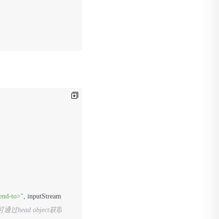
end-to>"
, inputStream);

head object获取