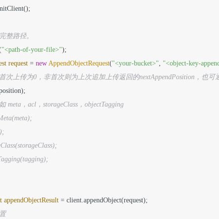
initClient();

的完整路径。
(
"<path-of-your-file>"
st
request
=
new
AppendObjectRequest
(
"<your-bucket>"
, 
"<object-key-appen
次上传为0，非首次则为上次追加上传返回的nextAppendPosition，也可通过h
ta，acl，storageClass，objectTagging
tMeta(meta);
);
eClass(storageClass);
tTagging(tagging);
t
appendObjectResult
=
位置