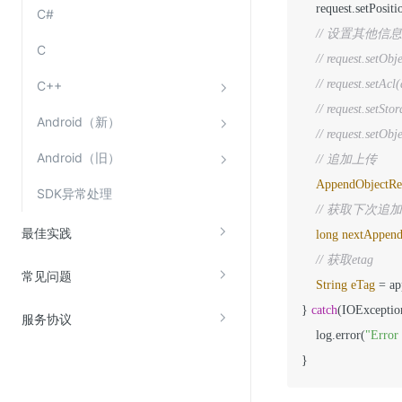
    request.setPositi
C#
// 设置其他信息，如 
C
// request.setOb
// request.setAcl(
C++
// request.setSto
Android（新）
// request.setOb
Android（旧）
// 追加上传
AppendObjectRe
SDK异常处理
// 获取下次追
最佳实践
long
nextAppend
// 获取etag
常见问题
String
eTag
=
 ap
} 
catch
(IOException
服务协议
    log.error(
"Error
}