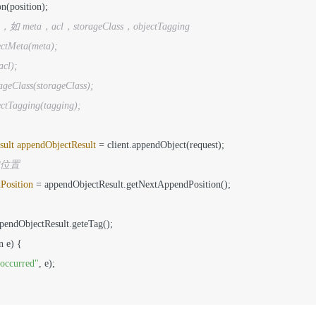
on(position);

meta，acl，storageClass，objectTagging
jectMeta(meta);
acl);
rageClass(storageClass);
jectTagging(tagging);
sult
appendObjectResult
=
 client.appendObject(request);

加位置
Position
=
 appendObjectResult.getNextAppendPosition();

pendObjectResult.geteTag();

 e) {

 occurred"
, e);
