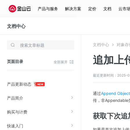
产品与服务
解决方案
定价
文档
云市
文档中心
对象存储(KS3)
文档中心
对象存储
存储与云分发
追加上传
文件存储KPFS
页面目录
全部展开
CDN
对象存储(KS3)
最近更新时间：2025-01-0
产品更新动态
云硬盘(EBS)
通过
Append Object
文件存储KFS
产品简介
传，非Appendab
全站加速
购买与计费
在线迁移服务
获取下次追
快速入门
视频云服务
如果是首次追加上传