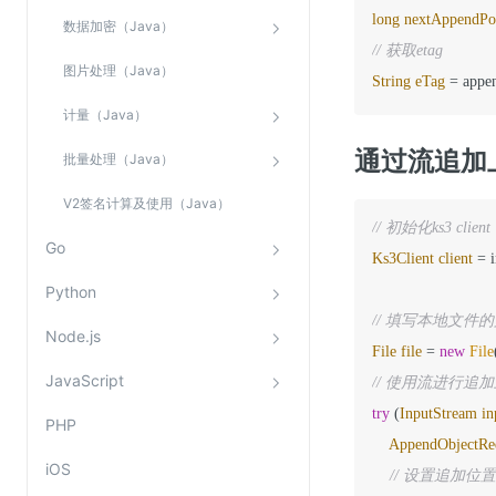
long
nextAppendPos
数据加密（Java）
// 获取etag
图片处理（Java）
String
eTag
=
 appe
计量（Java）
通过流追加
批量处理（Java）
V2签名计算及使用（Java）
// 初始化ks3 c
Go
Ks3Client
client
=
 
Python
// 填写本地文件
Node.js
File
file
=
new
File
JavaScript
// 使用流进行
try
 (
InputStream
in
PHP
AppendObjectRe
iOS
// 设置追加位置