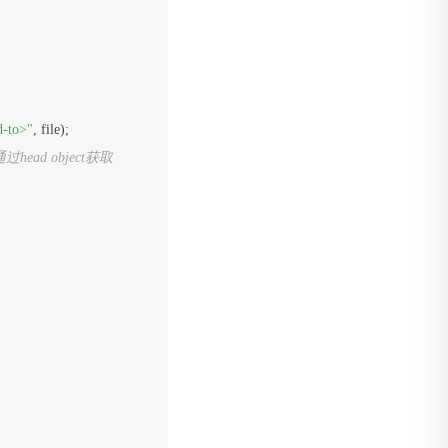
d-to>"
ead object获取