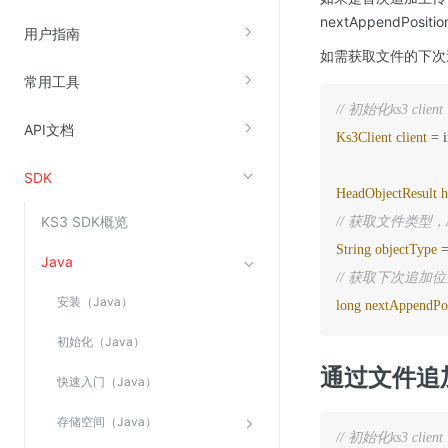
nextAppendPositi
云直播(KLS)
用户指南
如需获取文件的下次
云转码(KET)
常用工具
边缘节点计算
// 初始化ks3 c
API文档
Ks3Client
client
=
 
云安全
SDK
金山云云防火墙
HeadObjectResult
h
大模型应用防火墙
KS3 SDK概览
// 获取文件类型，
渗透测试
String
objectType
Java
云堡垒机
// 获取下次追加
安装（Java）
long
nextAppendPos
高防IP(KAD)
DDoS原生高防
初始化（Java）
通过文件追
主机安全
快速入门（Java）
Web应用防火墙(WAF)
存储空间（Java）
密钥管理服务
// 初始化ks3 c