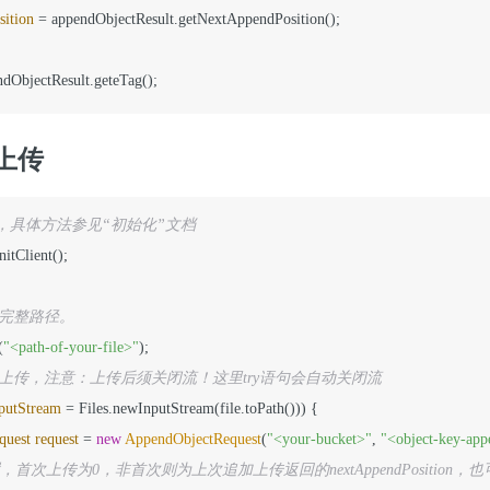
ition
=
ndObjectResult.geteTag();
上传
lient，具体方法参见“初始化”文档
initClient();

的完整路径。
(
"<path-of-your-file>"
追加上传，注意：上传后须关闭流！这里try语句会自动关闭流
putStream
=
 Files.newInputStream(file.toPath())) {

quest
request
=
new
AppendObjectRequest
(
"<your-bucket>"
, 
"<object-key-app
，首次上传为0，非首次则为上次追加上传返回的nextAppendPosition，也可通过