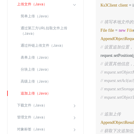
上传文件（Java）
Ks3Client
client
=
 
SSL证书管理
云安全中心
简单上传（Java）
// 填写本地文件
应急响应
通过第三方URL拉取文件上传
File
file
=
new
File
（Java）
AppendObjectReque
合规性
通过外链上传文件（Java）
// 设置追加位置，首
资质认证
表单上传（Java）
欧盟数据保护条例（GDPR）
// 设置其他信息，如 me
分块上传（Java）
// request.setObjec
// request.setAcl(acl
高级上传（Java）
// request.setStorag
追加上传（Java）
// request.setObjec
下载文件（Java）
// 追加上传
管理文件（Java）
AppendObjectResul
对象标签（Java）
// 获取下次追加