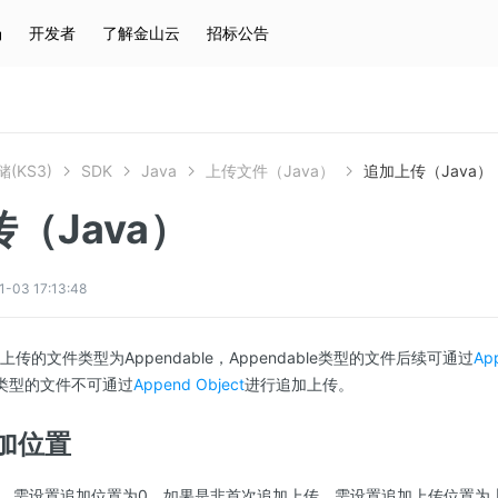
场
开发者
了解金山云
招标公告
热门搜索
云服务器
弹性IP
对象存储
IAM
(KS3)
SDK
Java
上传文件（Java）
追加上传（Java）
（Java）
3 17:13:48
上传的文件类型为Appendable，Appendable类型的文件后续可通过
Ap
le类型的文件不可通过
Append Object
进行追加上传。
加位置
，需设置追加位置为0，如果是非首次追加上传，需设置追加上传位置为