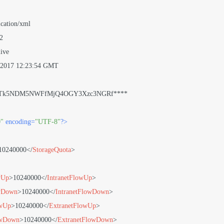
cation/xml

2

ive

 2017 12:23:54 GMT

d: NTk5NDM5NWFfMjQ4OGY3Xzc3NGRf****

0"
 encoding=
"UTF-8"
?>
10240000
</
StorageQuota
>
wUp
>
10240000
</
IntranetFlowUp
>
owDown
>
10240000
</
IntranetFlowDown
>
owUp
>
10240000
</
ExtranetFlowUp
>
owDown
>
10240000
</
ExtranetFlowDown
>