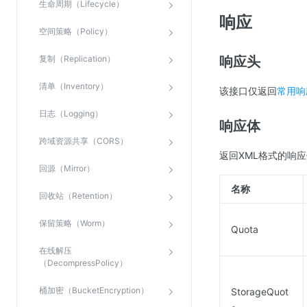
生命周期（Lifecycle）
SSL证书管理
响应
空间策略（Policy）
云安全中心
应急响应
复制（Replication）
响应头
清单（Inventory）
该接口仅返回
常用响
合规性
日志（Logging）
资质认证
响应体
欧盟数据保护条例（GDPR）
跨域资源共享（CORS）
返回XML格式的响
回源（Mirror）
名称
回收站（Retention）
保留策略（Worm）
Quota
在线解压
（DecompressPolicy）
桶加密（BucketEncryption）
StorageQuot