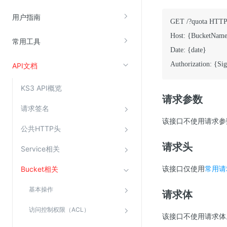
云直播(KLS)
用户指南
GET /?quota HTTP/
云转码(KET)
Host: {BucketName
常用工具
边缘节点计算
Date: {date}

Authorization: {Si
API文档
云安全
KS3 API概览
金山云云防火墙
请求参数
大模型应用防火墙
请求签名
该接口不使用请求参
渗透测试
公共HTTP头
云堡垒机
请求头
Service相关
高防IP(KAD)
该接口仅使用
常用请
Bucket相关
DDoS原生高防
主机安全
基本操作
请求体
Web应用防火墙(WAF)
访问控制权限（ACL）
该接口不使用请求体
密钥管理服务