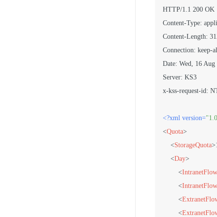
HTTP/1.1 200 OK

Content-Type: appli
Content-Length: 31
Connection: keep-al
Date: Wed, 16 Aug
Server: KS3

x-kss-request-i
<?xml version=
"1.
<
Quota
>
<
StorageQuota
>
<
Day
>
<
IntranetFlo
<
IntranetFl
<
ExtranetFl
<
ExtranetFl