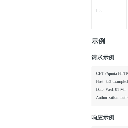
List
示例
请求示例
GET /?quota HTTP/
Host: ks3-example.
Date: Wed, 01 Mar
Authorization: autho
响应示例