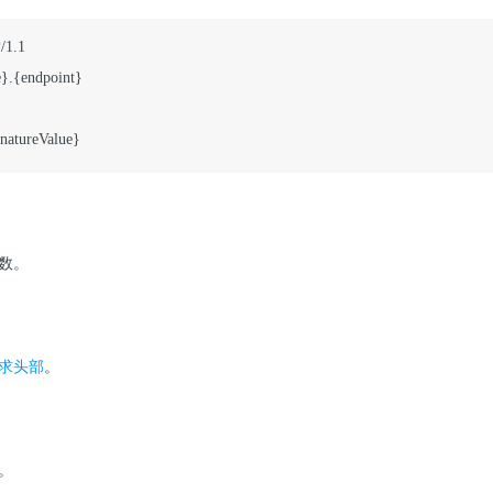
1.1

}.{endpoint}

gnatureValue}
数。
求头部
。
。