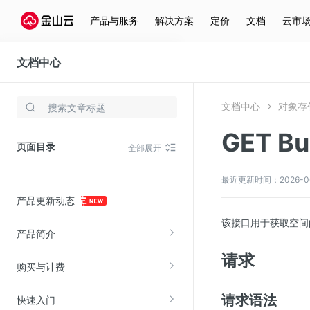
产品与服务
解决方案
定价
文档
云市
文档中心
对象存储(KS3)
文档中心
对象存储
存储与云分发
GET Bu
文件存储KPFS
页面目录
全部展开
CDN
对象存储(KS3)
最近更新时间：2026-06-2
产品更新动态
云硬盘(EBS)
该接口用于获取
空间
文件存储KFS
产品简介
全站加速
请求
购买与计费
在线迁移服务
请求语法
快速入门
视频云服务