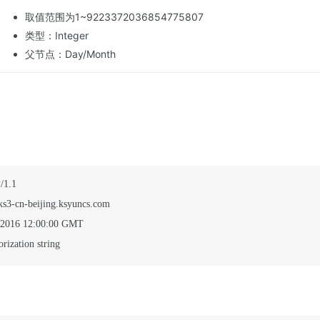
取值范围为1~9223372036854775807
类型：Integer
父节点：Day/Month
1.1

ks3-cn-beijing.ksyuncs.com

 2016 12:00:00 GMT

rization string