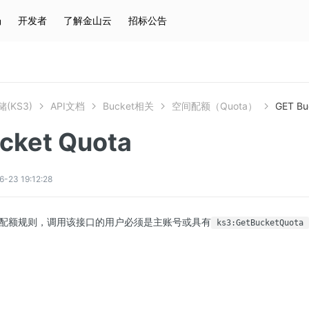
场
开发者
了解金山云
招标公告
热门搜索
云服务器
弹性IP
对象存储
IAM
(KS3)
API文档
Bucket相关
空间配额（Quota）
GET Bu
cket Quota
3 19:12:28
配额
规则，调用该接口的用户必须是主账号或具有
ks3:GetBucketQuota