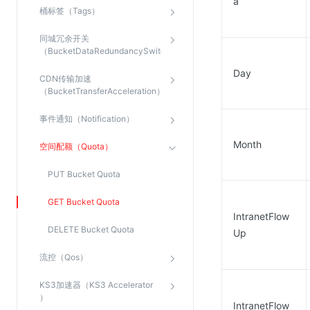
a
桶标签（Tags）
同城冗余开关
（BucketDataRedundancySwitch）
Day
CDN传输加速
（BucketTransferAcceleration）
事件通知（Notification）
Month
空间配额（Quota）
PUT Bucket Quota
GET Bucket Quota
IntranetFlow
DELETE Bucket Quota
Up
流控（Qos）
KS3加速器（KS3 Accelerator
）
IntranetFlow