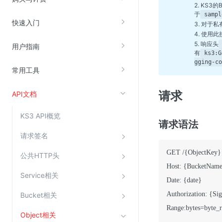
2. KS
于
sampl
快速入门
3. 对于
视频云服务
4. 使用
云直播(KLS)
5. 响应头
用户指南
有
ks3:G
云转码(KET)
gging-co
常用工具
边缘节点计算
请求
API文档
云安全
KS3 API概览
金山云云防火墙
请求语法
大模型应用防火墙
请求签名
渗透测试
GET /
{
ObjectKey
}
公共HTTP头
云堡垒机
Host
:
{
BucketNam
Service相关
Date
:
{
date
}
高防IP(KAD)
Authorization
:
{
Sig
Bucket相关
DDoS原生高防
Range
:
bytes=byte_
主机安全
Object相关