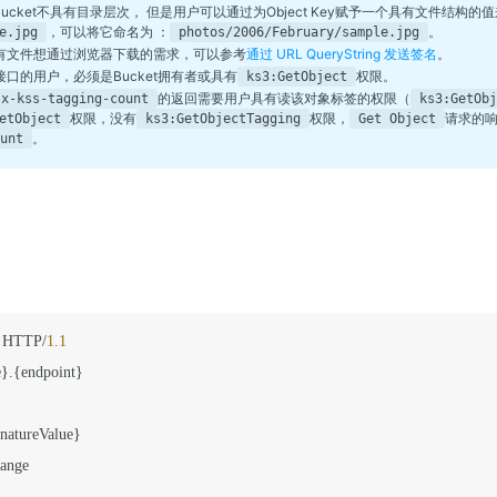
3的Bucket不具有目录层次， 但是用户可以通过为Object Key赋予一个具有文件结
，可以将它命名为 ：
。
e.jpg
photos/2006/February/sample.jpg
私有文件想通过浏览器下载的需求，可以参考
通过 URL QueryString 发送签名
。
此接口的用户，必须是Bucket拥有者或具有
权限。
ks3:GetObject
的返回需要用户具有读该对象标签的权限（
x‑kss‑tagging‑count
ks3:GetObj
权限，没有
权限，
请求的
etObject
ks3:GetObjectTagging
Get Object
。
unt
 HTTP/
1.1
e
}
.
{
endpoint
}
natureValue
}
range