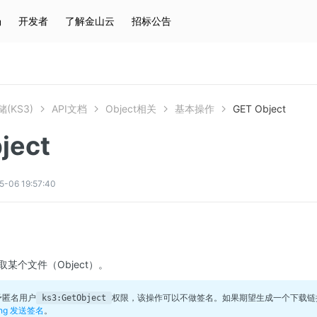
场
开发者
了解金山云
招标公告
热门搜索
云服务器
弹性IP
对象存储
IAM
(KS3)
API文档
Object相关
基本操作
GET Object
ject
6 19:57:40
取某个文件（Object）。
授予匿名用户
权限，该操作可以不做签名。如果期望生成一个下载
ks3:GetObject
ring 发送签名
。