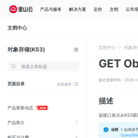
产品与服务
解决方案
定价
文档
云市
文档中心
文档中心
对象存储
对象存储(KS3)
GET Ob
存储与云分发
文件存储KPFS
最近更新时间：2026-05-0
页面目录
全部展开
CDN
对象存储(KS3)
描述
产品更新动态
云硬盘(EBS)
该接口表示从KS3获
文件存储KFS
产品简介
全站加速
1. 如果
QuerySt
购买与计费
在线迁移服务