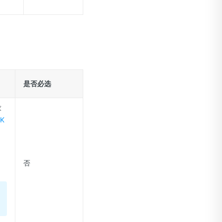
是否必选
求
K
否