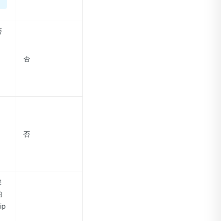
否
否
。
否
您
的
ip