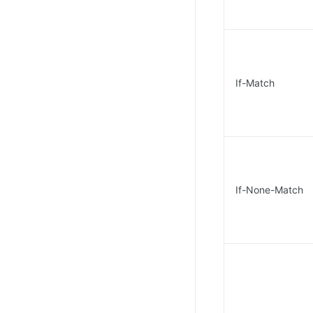
If-Match
If-None-Match