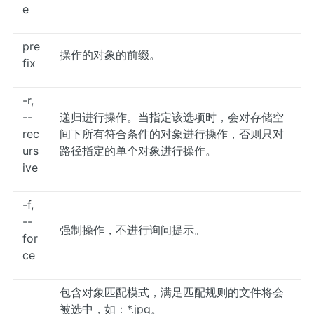
e
pre
操作的对象的前缀。
fix
-r,
--
递归进行操作。当指定该选项时，会对存储空
rec
间下所有符合条件的对象进行操作，否则只对
urs
路径指定的单个对象进行操作。
ive
-f,
--
强制操作，不进行询问提示。
for
ce
包含对象匹配模式，满足匹配规则的文件将会
被选中，如：*.jpg。