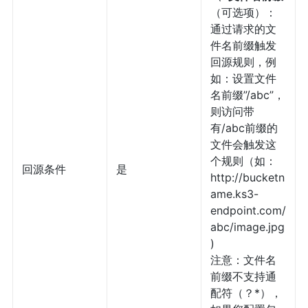
（可选项）：
通过请求的文
件名前缀触发
回源规则，例
如：设置文件
名前缀”/abc”，
则访问带
有/abc前缀的
文件会触发这
个规则（如：
回源条件
是
http://bucketn
ame.ks3-
endpoint.com/
abc/image.jpg
)
注意：文件名
前缀不支持通
配符（？*），