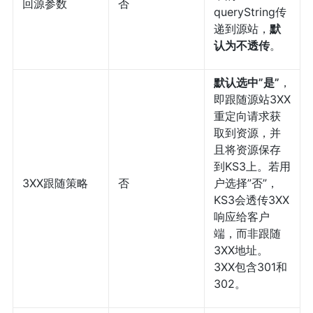
回源参数
否
queryString传
递到源站，
默
认为不透传
。
默认选中”是”
，
即跟随源站3XX
重定向请求获
取到资源，并
且将资源保存
到KS3上。若用
3XX跟随策略
否
户选择”否”，
KS3会透传3XX
响应给客户
端，而非跟随
3XX地址。
3XX包含301和
302。