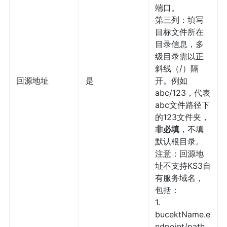
端口。
第三列：填写
目标文件所在
目录信息，多
级目录需以正
斜线（/）隔
回源地址
是
开。例如
abc/123，代表
abc文件路径下
的123文件夹，
非必填
，不填
默认根目录。
注意：回源地
址不支持KS3自
有服务域名，
包括：
1.
bucektName.e
ndpoint/path .