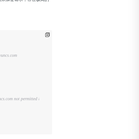
ncs.com
.ksyuncs.com not permitted by network security policy错误，可通过设置该配置解