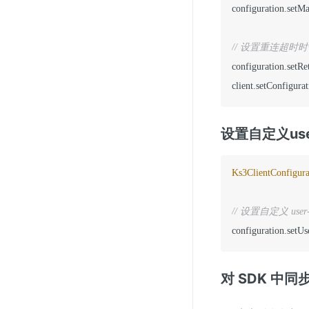
configuration.setM
configuration.setR
client.setConfigura
设置自定义user
Ks3ClientConfigura
// 设置自定义 user-a
configuration.setU
对 SDK 中