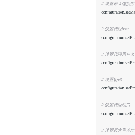
// 设置最大连接数
configuration.setM
configuration.setP
configuration.setP
// 设置密码	   
configuration.setP
configuration.setPr