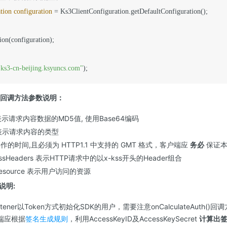
tion
configuration
=
 Ks3ClientConfiguration.getDefaultConfiguration();

ion(configuration);

"ks3-cn-beijing.ksyuncs.com"
);
th()回调方法参数说明：
5 表示请求内容数据的MD5值, 使用Base64编码
pe 表示请求内容的类型
操作的时间,且必须为 HTTP1.1 中支持的 GMT 格式，客户端应
务必
保证本
edKssHeaders 表示HTTP请求中的以x-kss开头的Header组合
edResource 表示用户访问的资源
说明:
stener以Token方式初始化SDK的用户，需要注意onCalculateAuth
端应根据
签名生成规则
，利用AccessKeyID及AccessKeySecret
计算出签