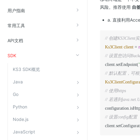
风险。推荐使用
自
云直播(KLS)
用户指南
云转码(KET)
a. 直接利用Acce
常用工具
边缘节点计算
// 创建KS3Clien
API文档
云安全
Ks3Client
client
=
SDK
// 设置您访问Bucke
金山云云防火墙
client.setEndpoint(
大模型应用防火墙
KS3 SDK概览
// 默认配置，
渗透测试
Java
Ks3ClientConfigura
云堡垒机
// 使用https
Go
高防IP(KAD)
// 若遇到java.net.U
DDoS原生高防
Python
configuration.isHtt
主机安全
// 设置config配置
Node.js
client.setConfigura
Web应用防火墙(WAF)
JavaScript
密钥管理服务