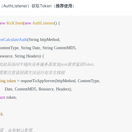
uthListener）获取Token（
推荐使用
）
new
Ks3Client
(
new
AuthListener
() {

onCalculateAuth
(String httpMethod,

 Resource, String Headers)
 {

/ 此处应由APP端向业务服务器发送post请求返回Token。
/ 需要注意该回调方法运行在非主线程
ring
token
=
 requsetToAppServer(httpMethod, ContentType,

ers);

turn
 token;

s
);

设置，会有默认配置。