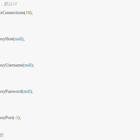
，默认10
axConnections(
10
);	

// 设置代理host		 
roxyHost(
null
); 

// 设置代理用户名		 	 
roxyUsername(
null
); 

roxyPassword(
null
);	

// 设置代理端口		 
oxyPort(-
1
); 	

// 设置最大重连次数				 