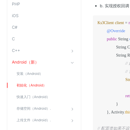
PHP
b. 实现授权回调（A
SSL证书管理
云安全中心
iOS
Ks3Client
client
=
应急响应
C#
@Override
C
合规性
public
 String 
		String ContentType, String Date, String ContentMD5,

资质认证
C++
		String
欧盟数据保护条例（GDPR）
Android（新）
/
/
安装（Android）
St
初始化（Android）
				Date, ContentMD5, Resource, Head
re
快速入门（Android）
		}

存储空间（Android）.
	}, Activity.
thi
上传文件（Android）.
// 配置类如果不