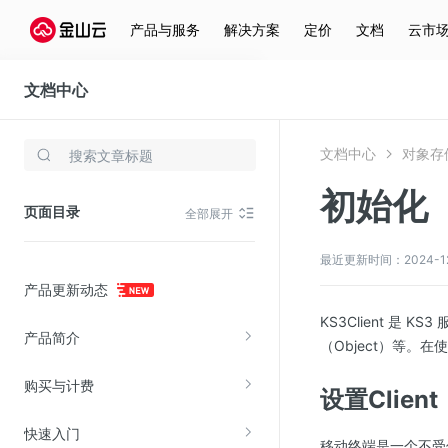
产品与服务
解决方案
定价
文档
云市
文档中心
对象存储(KS3)
文档中心
对象存储
存储与云分发
初始化（
文件存储KPFS
页面目录
全部展开
CDN
对象存储(KS3)
最近更新时间：2024-12-2
产品更新动态
云硬盘(EBS)
KS3Client 是
文件存储KFS
产品简介
（Object）等。在
全站加速
购买与计费
在线迁移服务
设置Client
快速入门
视频云服务
移动终端是一个不