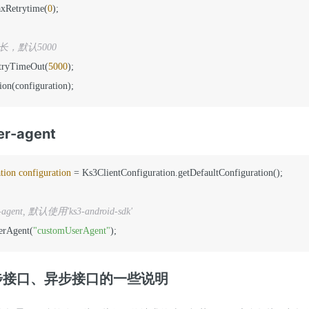
axRetrytime(
0
);	

// 设置重连超时时长，默认5000				 
etryTimeOut(
5000
);			 

tion(configuration);
-agent
tion
configuration
=
 Ks3ClientConfiguration.getDefaultConfiguration();

gent, 默认使用'ks3-android-sdk'
serAgent(
"customUserAgent"
); 
同步接口、异步接口的一些说明