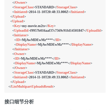
</
Owner
>
<
StorageClass
>
STANDARD
</
StorageClass
>
<
Initiated
>
2014-11-10T20:48:33.000Z
</
Initiated
>
</
Upload
>
<
Upload
>
<
Key
>
my-movie.m2ts
</
Key
>
<
UploadId
>
f9957b016aaf37c7569c91fd14501847
</
UploadId
>
<
Initiator
>
<
ID
>
MjAwMDEwMz****
</
ID
>
<
DisplayName
>
MjAwMDEwMz****
</
DisplayName
>
</
Initiator
>
<
Owner
>
<
ID
>
MjAwMDEwMz****
</
ID
>
<
DisplayName
>
MjAwMDEwMz****
</
DisplayName
>
</
Owner
>
<
StorageClass
>
STANDARD
</
StorageClass
>
<
Initiated
>
2014-11-10T20:49:33.000Z
</
Initiated
>
</
Upload
>
</
ListMultipartUploadsResult
>
接口细节分析