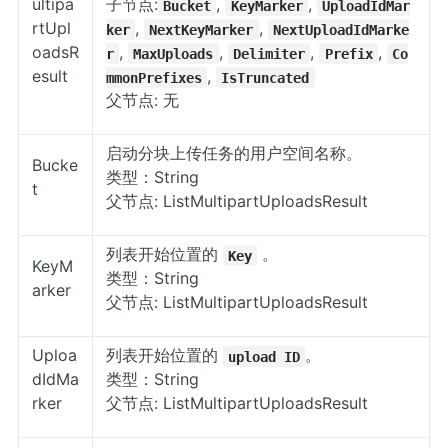
ultipa
子节点:
,
,
Bucket
KeyMarker
UploadIdMar
rtUpl
,
,
ker
NextKeyMarker
NextUploadIdMarke
oadsR
,
,
,
,
r
MaxUploads
Delimiter
Prefix
Co
esult
,
mmonPrefixes
IsTruncated
父节点: 无
启动分块上传任务的用户空间名称。
Bucke
类型：String
t
父节点: ListMultipartUploadsResult
列表开始位置的
。
Key
KeyM
类型：String
arker
父节点: ListMultipartUploadsResult
Uploa
列表开始位置的
。
upload ID
dIdMa
类型：String
rker
父节点: ListMultipartUploadsResult