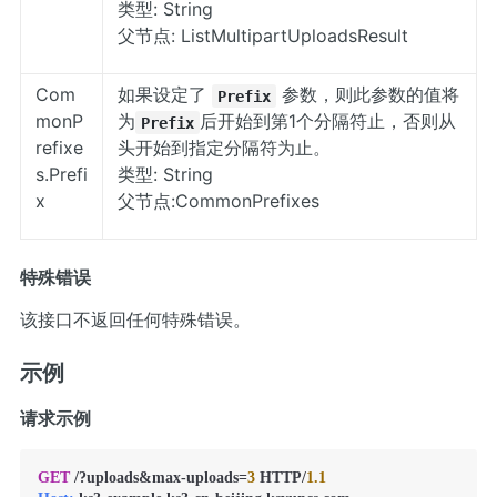
类型: String
父节点: ListMultipartUploadsResult
Com
如果设定了
参数，则此参数的值将
Prefix
monP
为
后开始到第1个分隔符止，否则从
Prefix
refixe
头开始到指定分隔符为止。
s.Prefi
类型: String
x
父节点:CommonPrefixes
特殊错误
该接口不返回任何特殊错误。
示例
请求示例
GET
 /?uploads&max-uploads=
3
 HTTP/
1.1