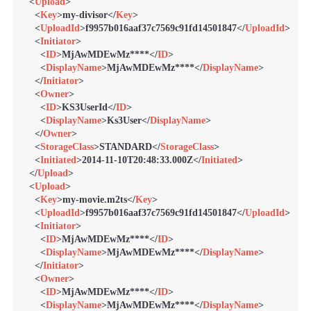
<
Upload
>
<
Key
>
my-divisor
</
Key
>
<
UploadId
>
f9957b016aaf37c7569c91fd14501847
</
UploadId
>
<
Initiator
>
<
ID
>
MjAwMDEwMz****
</
ID
>
<
DisplayName
>
MjAwMDEwMz****
</
DisplayName
>
</
Initiator
>
<
Owner
>
<
ID
>
KS3UserId
</
ID
>
<
DisplayName
>
Ks3User
</
DisplayName
>
</
Owner
>
<
StorageClass
>
STANDARD
</
StorageClass
>
<
Initiated
>
2014-11-10T20:48:33.000Z
</
Initiated
>
</
Upload
>
<
Upload
>
<
Key
>
my-movie.m2ts
</
Key
>
<
UploadId
>
f9957b016aaf37c7569c91fd14501847
</
UploadId
>
<
Initiator
>
<
ID
>
MjAwMDEwMz****
</
ID
>
<
DisplayName
>
MjAwMDEwMz****
</
DisplayName
>
</
Initiator
>
<
Owner
>
<
ID
>
MjAwMDEwMz****
</
ID
>
<
DisplayName
>
MjAwMDEwMz****
</
DisplayName
>