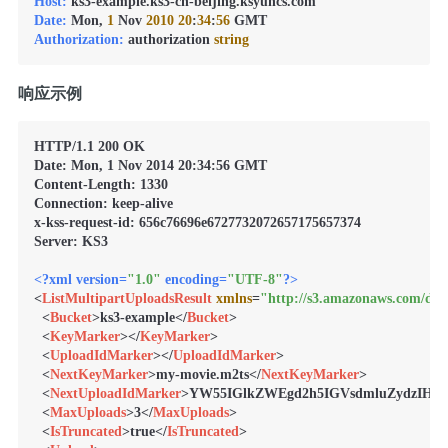
Host:
Date:
 Mon, 
1
 Nov 
2010
20
:
34
:
56
Authorization:
 authorization 
string
响应示例
HTTP/1.1 200 OK

Date: Mon, 1 Nov 2014 20:34:56 GMT

Content-Length: 1330

Connection: keep-alive

x-kss-request-id: 656c76696e6727732072657175657374

Server: KS3

<?xml version=
"1.0"
 encoding=
"UTF-8"
?>
<
ListMultipartUploadsResult
xmlns
=
"http://s3.amazonaws.com/doc
<
Bucket
>
ks3-example
</
Bucket
>
<
KeyMarker
>
</
KeyMarker
>
<
UploadIdMarker
>
</
UploadIdMarker
>
<
NextKeyMarker
>
my-movie.m2ts
</
NextKeyMarker
>
<
NextUploadIdMarker
>
YW55IGlkZWEgd2h5IGVsdmluZydzIH
<
MaxUploads
>
3
</
MaxUploads
>
<
IsTruncated
>
true
</
IsTruncated
>