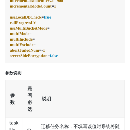
incrementalModeInterval
=
900
incrementalModeCount
=
1
useLocalDBCheck
=
true
callProgressUrl
useMultiBucketMode
multiMode
multiInclude
multiExclude
abortFailedNum
=-
1
serverSideEncryption
=
false
参数说明
是
参
否
说明
数
必
选
task
迁移任务名称，不填写该值时系统将随
Na
否