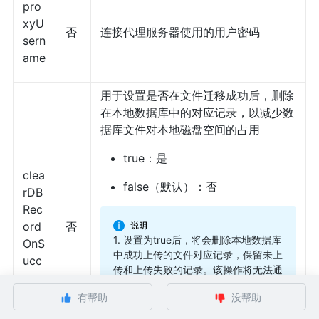
pro
xyU
否
连接代理服务器使用的用户密码
sern
ame
用于设置是否在文件迁移成功后，删除
在本地数据库中的对应记录，以减少数
据库文件对本地磁盘空间的占用
true：是
clea
false（默认）：否
rDB
Rec
ord
否
1. 设置为true后，将会删除本地数据库
OnS
中成功上传的文件对应记录，保留未上
ucc
传和上传失败的记录。该操作将无法通
ess
过
命令导出成功文件
export_ok_list
有帮助
没帮助
列表
2.
配置为
clearDBRecordOnSuccess