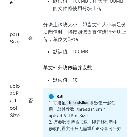
默认值：100MB，即大于100MB
e
的文件将使用分块上传
分块上传块大小。即当文件大小满足分
块阈值时，将按照该设置值进行分块上
part
否
传，单位为Byte
Size
默认值：100MB
单文件分块传输并发数
默认值：10
uplo
adP
artP
否
1. 可搭配
参数值一起使
threadsNum
ool
用，总并发数=threadsNum *
Size
uploadPartPoolSize
2. 该参数支持热加载，即迁移过程中
修改配置文件后无需重启命令即可生效