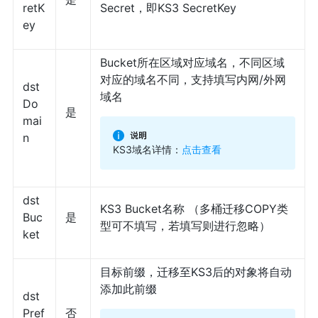
retK
Secret，即KS3 SecretKey
ey
Bucket所在区域对应域名，不同区域
对应的域名不同，支持填写内网/外网
dst
域名
Do
是
mai
n
KS3域名详情：
点击查看
dst
KS3 Bucket名称 （多桶迁移COPY类
Buc
是
型可不填写，若填写则进行忽略）
ket
目标前缀，迁移至KS3后的对象将自动
添加此前缀
dst
Pref
否