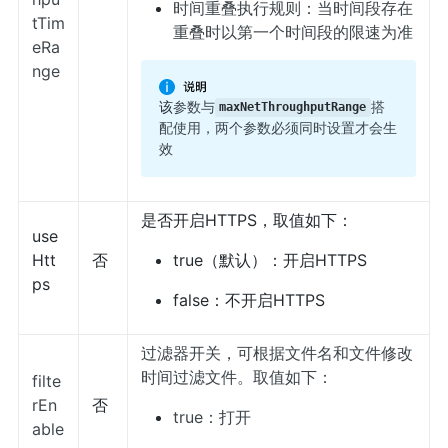
时间重叠执行规则：当时间段存在
tTim
重叠时以第一个时间段的限速为准
eRa
nge
该
参数与
搭
maxNetThroughputRange
配使用，两个参数必须同时设置才会生
效
是否开启HTTPS，取值如下：
use
Htt
否
true（默认）：开启HTTPS
ps
false：不开启HTTPS
过滤器开关，可根据文件名和文件修改
时间过滤文件。取值如下：
filte
rEn
否
true：打开
able