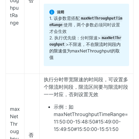
oug
否
hpu
tRa
1.
该参数需搭配
maxNetThroughputTim
nge
使用，两个参数必须同时设置
eRange
才会生效
2. 执行优先级：分时限速>
maxNetThr
>不限速，
不在限流时间段内
oughput
的限速值为maxNetThroughput的取
值
执行分时带宽限速的时间段，可设置多
个限流时间段，限流区间要与限流时段
一一对应，否则设置无效
示例：如
max
maxNetThroughputTimeRange=
Net
11:50:00-15:48:50#15:49:00-
Thr
15:49:50#15:50:00-15:51:50
oug
否
hpu