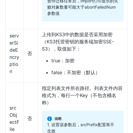
暂停迁移任务后，Import打印显示的失
败对象数量可能大于abortFailedNum
参数值
上传到KS3中的数据是否采用加密
serv
（KS3托管密钥的服务端加密SSE-
erSi
S3），取值如下：
deE
否
ncry
true：加密
ptio
n
false：不加密（默认）
指定列表文件所在路径。列表文件内容
格式为，每行一个Key（不包含桶名
称）
src
Obj
否
ectF
1. 设置该参数后，srcPrefix配置将不
ile
生效