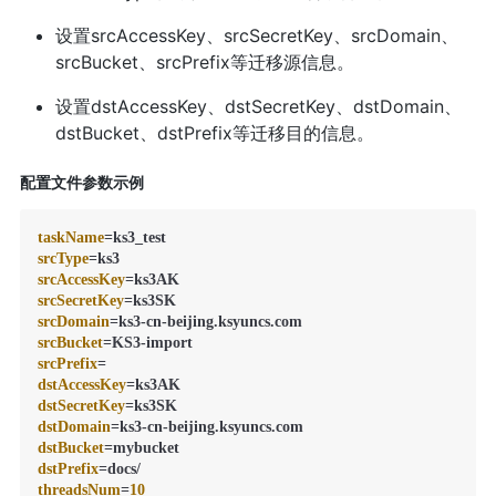
设置srcAccessKey、srcSecretKey、srcDomain、
srcBucket、srcPrefix等迁移源信息。
设置dstAccessKey、dstSecretKey、dstDomain、
dstBucket、dstPrefix等迁移目的信息。
配置文件参数示例
taskName
srcType
srcAccessKey
srcSecretKey
srcDomain
srcBucket
srcPrefix
dstAccessKey
dstSecretKey
dstDomain
dstBucket
dstPrefix
threadsNum
=
10