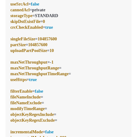
useSrcAcl
=
false
cannedAcl
storageType
skipDstExistFile
=
0
crcCheckEnabled
=
true
singleFileSize
=
104857600
partSize
=
104857600
uploadPartPoolSize
=
10
maxNetThroughput
=-
1
maxNetThroughputRange
maxNetThroughputTimeRange
useHttps
=
true
filterEnable
=
false
fileNameInclude
fileNameExclude
modifyTimeRange
objectKeyRegexInclude
objectKeyRegexExclude
=

incrementalMode
=
false