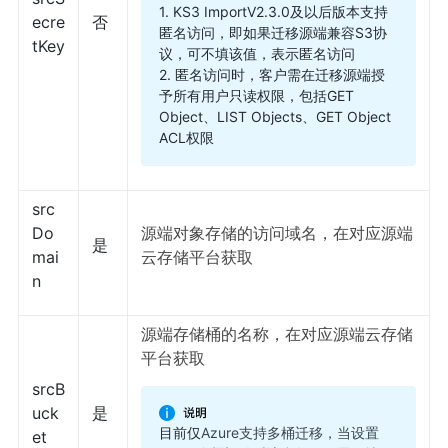
1. KS3 ImportV2.3.0及以后版本支持
ecre
否
匿名访问，即如果迁移源端兼容S3协
tKey
议，可不填该值，表示匿名访问
2. 匿名访问时，客户需在迁移源端授
予所有用户只读权限，包括GET
Object、LIST Objects、GET Object
ACL权限
src
Do
源端对象存储的访问域名，在对应源端
是
mai
云存储平台获取
n
源端存储桶的名称，在对应源端云存储
平台获取
srcB
uck
是
目前仅
Azure支持多桶迁移，当设置
et