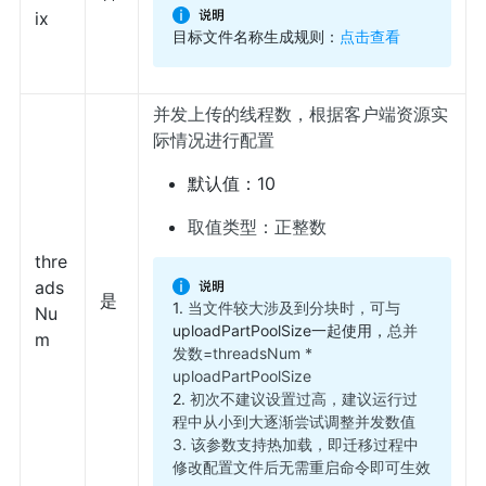
ix
目标文件名称生成规则：
点击查看
并发上传的线程数，根据客户端资源实
际情况进行配置
默认值：10
取值类型：正整数
thre
ads
是
1.
当文件较大涉及到分块时，可与
Nu
uploadPartPoolSize一起使用，
总并
m
发数=threadsNum *
uploadPartPoolSize
2.
初次不建议设置过高，建议运行过
程中从小到大逐渐尝试调整并发数值
3. 该参数支持热加载，即迁移过程中
修改配置文件后无需重启命令即可生效