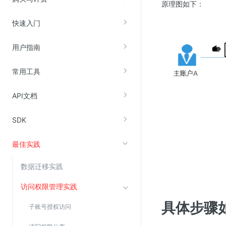
原理图如下：
快速入门
视频云服务
云直播(KLS)
用户指南
云转码(KET)
常用工具
边缘节点计算
API文档
云安全
SDK
金山云云防火墙
大模型应用防火墙
最佳实践
渗透测试
数据迁移实践
云堡垒机
高防IP(KAD)
访问权限管理实践
DDoS原生高防
具体步骤
子账号授权访问
主机安全