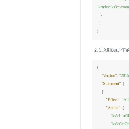
"krn:ksc:ks3:::exa
   }

  ]

进入到B账户下
{
"Version"
:
"2015
"Statement"
:
[
{
"Effect"
:
"Al
"Action"
:
[
"ks3:ListO
"ks3:GetOb