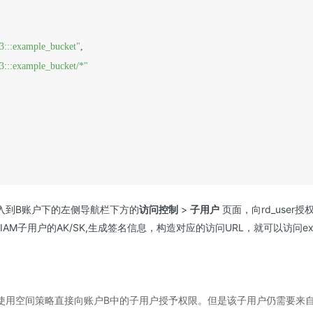
s3:::example_bucket"
,
s3:::example_bucket/*"
入到B账户下的左侧导航栏下方的
访问控制
>
子用户
页面，向rd_user
这个IAM子用户的AK/SK,生成签名信息，构造对应的访问URL，就可以访问exa
使用空间策略直接向账户B中的子用户授予权限。但是该子用户仍需要来