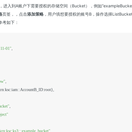
，进入到A账户下需要授权的存储空间（Bucket），例如“exampleBucke
略
页签，，点击
添加策略
，用户填想要授权的账号B，操作选择ListBucket
参考如下：
-11-01"
,

ow"
,

krn:ksc:iam::AccountB_ID:root},

ucket"
,

ject"
krn:ksc:ks3:::example_bucket"