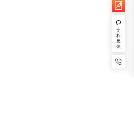
文
档
反
馈
7x24小时服务
免费备案
建议反馈
专家服务