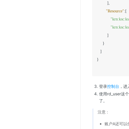
]
,
"Resource"
:
[
"krn:ksc:k
"krn:ksc:k
]
}
]
}
登录
控制台
，进
使用rd_user
了。
注意 :
账户A还可以