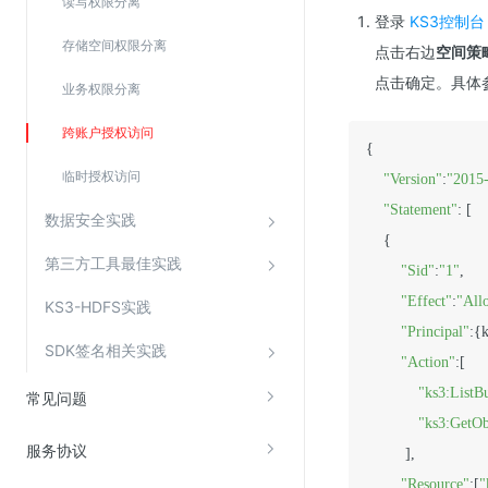
读写权限分离
Web应用防火墙(WAF)
登录
KS3控制台
存储空间权限分离
点击右边
空间策
密钥管理服务
点击确定。具体
SSL证书管理
业务权限分离
云安全中心
跨账户授权访问
{

应急响应
临时授权访问
"Version"
:
"2015
"Statement"
: [

合规性
数据安全实践
    {

资质认证
第三方工具最佳实践
"Sid"
:
"1"
,

欧盟数据保护条例（GDPR）
"Effect"
:
"All
KS3-HDFS实践
"Principal"
:{
SDK签名相关实践
"Action"
:[

"ks3:ListB
常见问题
"ks3:GetOb
服务协议
         ],

"Resource"
:[
"