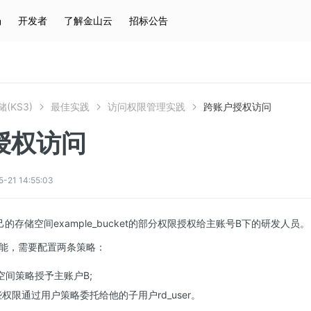
场
开发者
了解金山云
招标公告
热门搜索
云服务器
弹性IP
对象存储
IAM
(KS3)
最佳实践
访问权限管理实践
跨账户授权访问
授权访问
1 14:55:03
的存储空间example_bucket的部分权限授权给主账号B下的研发人员。
能，需要配置两条策略：
空间策略授予主账户B;
权限通过用户策略委托给他的子用户rd_user。