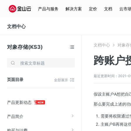
产品与服务
解决方案
定价
文档
云市
文档中心
文档中心
对象存储
对象存储(KS3)
跨账户
存储与云分发
文件存储KPFS
最近更新时间：2021-05-2
页面目录
全部展开
CDN
对象存储(KS3)
假设主账户A想把自己
产品更新动态
云硬盘(EBS)
那么要完成上述的功
文件存储KFS
需要将权限通过
产品简介
全站加速
主账户B再将这些
购买与计费
在线迁移服务