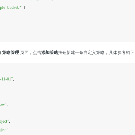
mple_bucket/*"
]

的
策略管理
页面，点击
添加策略
按钮新建一条自定义策略，具体参考如下
-11-01"
,
low"
,
bject"
,
ject"