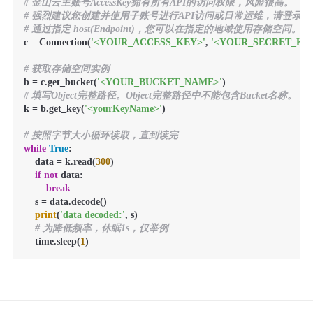
# 金山云主账号AccessKey拥有所有API的访问权限，风险很高。
# 强烈建议您创建并使用子账号进行API访问或日常运维，请登录https://uc.cons
# 通过指定 host(Endpoint)，您可以在指定的地域使用存储空间。
c = Connection(
'<YOUR_ACCESS_KEY>'
, 
'<YOUR_SECRET_KE
# 获取存储空间实例
b = c.get_bucket(
'<YOUR_BUCKET_NAME>'
# 填写Object完整路径。Object完整路径中不能包含Bucket名称。
k = b.get_key(
'<yourKeyName>'
)

# 按照字节大小循环读取，直到读完
while
True
:

    data = k.read(
300
)

if
not
 data:

break
    s = data.decode()

print
(
'data decoded:'
, s)

# 为降低频率，休眠1s，仅举例
    time.sleep(
1
)