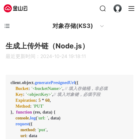
对象存储(KS3)
生成上传外链（Node.js）
最近更新时间：2024-10-24 19:18:11
client.
object
.
generatePresignedUrl
({

Bucket
: 
'<bucketName>'
, 
// 填入存储桶，非必填
Key
: 
'<objectKey>'
,
// 填入对象键，必填字段
Expiration
: 
5
 * 
60
,

Method
: 
'PUT'
},  
function
 (
res, data
) {

console
.
log
(
'url: '
, data)

request
({

method
: 
'put'
,

uri
: data
