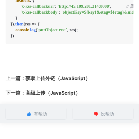
headers
: {

'x-kss-callbackurl'
: 
'http://45.109.201.214:8000'
,            
// 
'x-kss-callbackbody'
: 
'objectKey=${key}&etag=${etag}&uid=1
    }

}).
then
(
res
 =>
 {

console
.
log
(
'putObject res:'
, res);

})
上一篇：获取上传外链（JavaScript）
下一篇：高级上传（JavaScript）
有帮助
没帮助