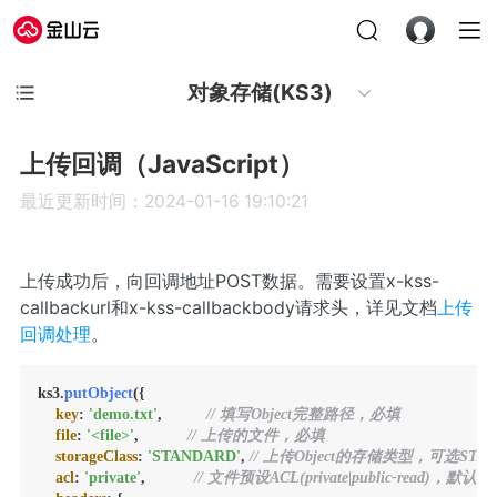
对象存储(KS3)
上传回调（JavaScript）
最近更新时间：2024-01-16 19:10:21
上传成功后，向回调地址POST数据。需要设置x-kss-
callbackurl和x-kss-callbackbody请求头，详见文档
上传
回调处理
。
ks3.
putObject
({

key
: 
'demo.txt'
,          
// 填写Object完整路径，必填
file
: 
'<file>'
,           
// 上传的文件，必填
storageClass
: 
'STANDARD'
, 
// 上传Object的存储类型，可选S
acl
: 
'private'
,           
// 文件预设ACL(private|public-read)，默认