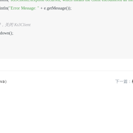
intln(
"Error Message: "
 + e.getMessage());

关闭 Ks3Client
tdown();

va）
下一篇：