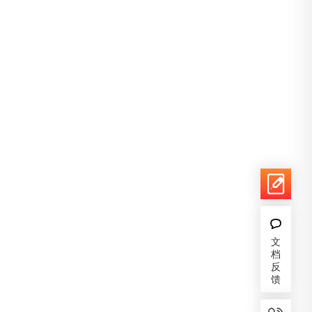
文
档
反
馈