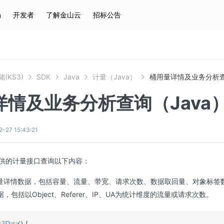
场
开发者
了解金山云
招标公告
热门搜索
云服务器
弹性IP
对象存储
IAM
(KS3)
SDK
Java
计量（Java）
桶用量详情及业务分析查
详情及业务分析查询（Java
7 15:43:21
提供的计量接口查询以下内容：
用量详情数据，包括容量、流量、带宽、请求次数、数据取回量、对象标签
包括以Object、Referer、IP、UA为统计维度的流量或请求次数。
s3Data
()
 {
