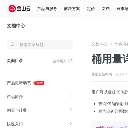
产品与服务
解决方案
定价
文档
云市
文档中心
对象存储(KS3)
文档中心
对象存储
存储与云分发
桶用量
文件存储KPFS
页面目录
全部展开
CDN
对象存储(KS3)
最近更新时间：2024-12-2
产品更新动态
云硬盘(EBS)
用户可以通过KS3
文件存储KFS
产品简介
全站加速
查询KS3的桶
购买与计费
在线迁移服务
查询业务分析数据，
快速入门
视频云服务
public
void
queryK