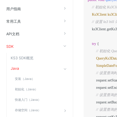
云直播(KLS)
// 初始化 Ks3
用户指南
Ks3Client
ks3Cli
云转码(KET)
常用工具
// 设置 ks3 bill
边缘节点计算
    ks3Client.getKs
API文档
云安全
try
 {

SDK
金山云云防火墙
// 初始化 Quer
大模型应用防火墙
KS3 SDK概览
QueryKs3Dat
渗透测试
SimpleDateF
Java
云堡垒机
// 设置查询
安装（Java）
高防IP(KAD)
        request.setS
        request.set
DDoS原生高防
初始化（Java）
// 设置查询的 
主机安全
快速入门（Java）
        request.setB
Web应用防火墙(WAF)
// 设置查询
存储空间（Java）
密钥管理服务
        request.set