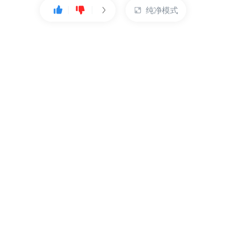
纯净模式
热门产品
账户管理
云服务器
管理控制台
数据库
账号管理
对象存储
实名认证
CDN
订单管理
弹性IP
资源目录
裸金属服务器
索取发票
充值付款
提交工单