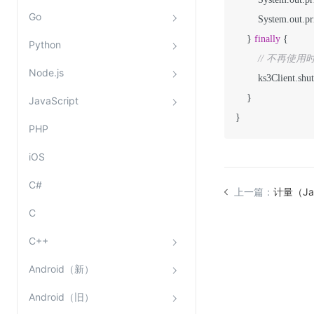
Go
        System.out.pr
    } 
finally
 {

Python
// 不再使用时，
Node.js
        ks3Client.shu
    }

JavaScript
}
PHP
iOS
C#
上一篇：
计量（Ja
C
C++
Android（新）
Android（旧）