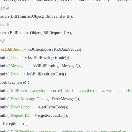
统计项
ansfers(BillTransfer.Object, BillTransfer.IP);

统计项
equests(BillRequest.Object, BillRequest.UA);

请求
ks3BillResult
=
 ks3Client.queryKs3Data(request);

intln(
"Code: "
 + ks3BillResult.getCode());

intln(
"Message: "
 + ks3BillResult.getMessage());

intln(
"Data: "
 + ks3BillResult.getData());

iceException e) {

intln(
"Ks3ServiceException occurred, which means the request was made to KS3
intln(
"Error Message: "
 + e.getErrorMessage());

intln(
"Error Code: "
 + e.getErrorCode());

intln(
"Request ID: "
 + e.getRequestId());

ntException e) {

intln(
"Ks3ClientException occurred, which means the client encountered an int