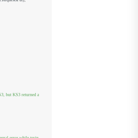
, but KS3 returned an error response for some reason."
);

ernal error while trying to communicate with KS3."
);
