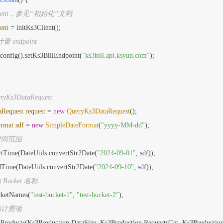
Client，参见“初始化”文档
ent
=
 initKs3Client();

 计量 endpoint
3config().setKs3BillEndpoint(
"ks3bill.api.ksyun.com"
);

yKs3DataRequest
aRequest
request
=
new
QueryKs3DataRequest
();

ormat
sdf
=
new
SimpleDateFormat
(
"yyyy-MM-dd"
);

时间范围
tartTime(DateUtils.convertStr2Date(
"2024-09-01"
, sdf));

EndTime(DateUtils.convertStr2Date(
"2024-09-10"
, sdf));

Bucket 名称
ucketNames(
"test-bucket-1"
, 
"test-bucket-2"
);

的计费项
Ks3Products(Ks3Production.DataSize, Ks3Production.RequestsGet, Ks3Production