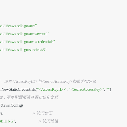
sdklib/aws-sdk-go/aws"
dklib/aws-sdk-go/aws/awsutil"
dklib/aws-sdk-go/aws/credentials"
dklib/aws-sdk-go/service/s3"
请将<AccessKeyID>与<SecretAccessKey>替换为实际值
ls.NewStaticCredentials(
"<AccessKeyID>"
, 
"<SecretAccessKey>"
, 
""
)

3客户端，更多配置项请查看初始化文档
w(&aws.Config{

                          
// 访问凭证
BEIJING"
,                    
// 访问地域