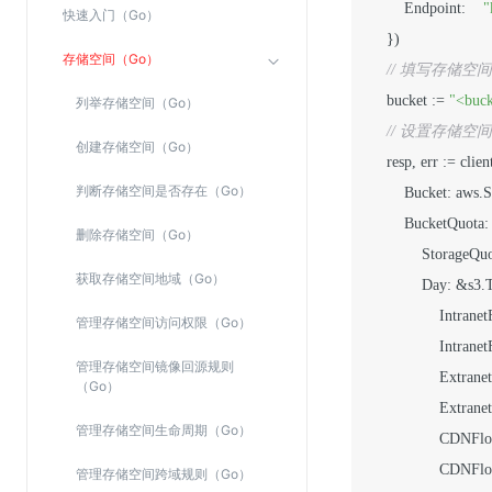
        Endpoint:    
"
快速入门（Go）
SSL证书管理
    })

云安全中心
存储空间（Go）
// 填写存储空
应急响应
    bucket := 
"<buc
列举存储空间（Go）
// 设置存储空
创建存储空间（Go）
合规性
    resp, err := cl
资质认证
判断存储空间是否存在（Go）
        Bucket: aws.
欧盟数据保护条例（GDPR）
        BucketQuota
删除存储空间（Go）
            StorageQ
获取存储空间地域（Go）
            Day: &s3
                Intr
管理存储空间访问权限（Go）
                Intr
管理存储空间镜像回源规则
                Extr
（Go）
                Ext
管理存储空间生命周期（Go）
                CDNF
                CDN
管理存储空间跨域规则（Go）