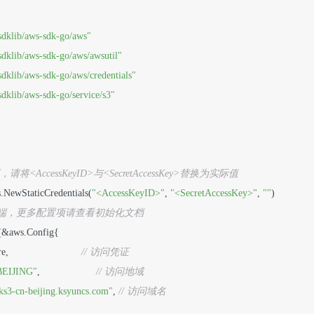
sdklib/aws-sdk-go/aws"
dklib/aws-sdk-go/aws/awsutil"
dklib/aws-sdk-go/aws/credentials"
dklib/aws-sdk-go/service/s3"
请将<AccessKeyID>与<SecretAccessKey>替换为实际值
ls.NewStaticCredentials(
"<AccessKeyID>"
, 
"<SecretAccessKey>"
, 
""
)

3客户端，更多配置项请查看初始化文档
w(&aws.Config{

                          
// 访问凭证
BEIJING"
,                    
// 访问地域
ks3-cn-beijing.ksyuncs.com"
, 
// 访问域名