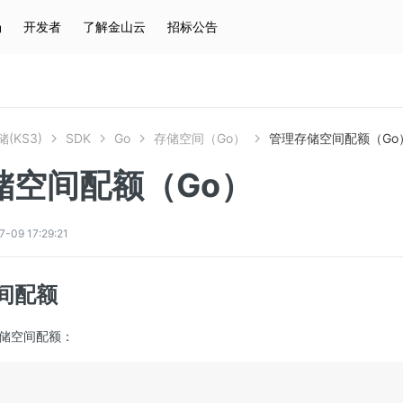
场
开发者
了解金山云
招标公告
热门搜索
云服务器
弹性IP
对象存储
IAM
(KS3)
SDK
Go
存储空间（Go）
管理存储空间配额（Go
储空间配额（Go）
9 17:29:21
间配额
储空间配额：