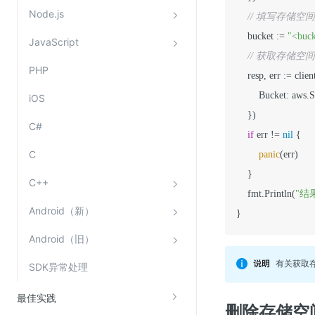
Node.js
// 填写存储空
    bucket := 
"<buc
JavaScript
// 获取存储空
PHP
    resp, err := cl
        Bucket: aws.
iOS
    })

C#
if
 err != 
nil
 {

C
panic
(err)

    }

C++
    fmt.Println(
"结果
Android（新）
}
Android（旧）
有关获取存
SDK异常处理
最佳实践
删除存储空