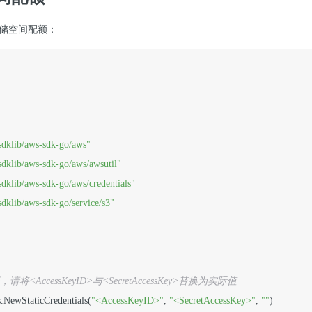
储空间配额：
sdklib/aws-sdk-go/aws"
dklib/aws-sdk-go/aws/awsutil"
dklib/aws-sdk-go/aws/credentials"
dklib/aws-sdk-go/service/s3"
请将<AccessKeyID>与<SecretAccessKey>替换为实际值
ls.NewStaticCredentials(
"<AccessKeyID>"
, 
"<SecretAccessKey>"
, 
""
)
