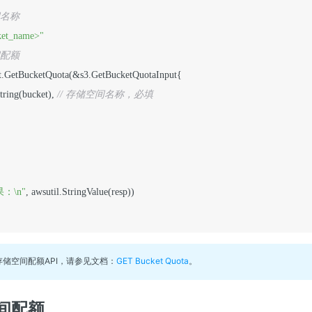
间名称
ket_name>"
间配额
ient.GetBucketQuota(&s3.GetBucketQuotaInput{

String(bucket), 
// 存储空间名称，必填
：\n"
, awsutil.StringValue(resp))

储空间配额API，请参见文档：
GET Bucket Quota
。
间配额