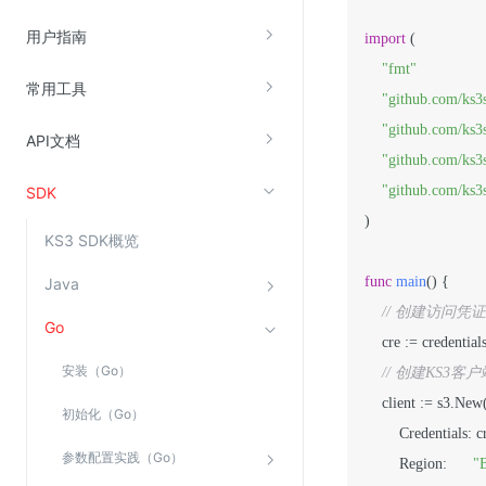
云直播(KLS)
用户指南
import
 (

云转码(KET)
"fmt"
常用工具
边缘节点计算
"github.com/ks3
"github.com/ks3s
API文档
云安全
"github.com/ks3s
"github.com/ks3s
SDK
金山云云防火墙
)

大模型应用防火墙
KS3 SDK概览
渗透测试
func
main
()
 {

Java
云堡垒机
// 创建访问凭证，
Go
高防IP(KAD)
    cre := credentia
DDoS原生高防
安装（Go）
// 创建KS
主机安全
    client := s3.Ne
初始化（Go）
        Credentials: cre,
Web应用防火墙(WAF)
参数配置实践（Go）
        Region:      
"
密钥管理服务