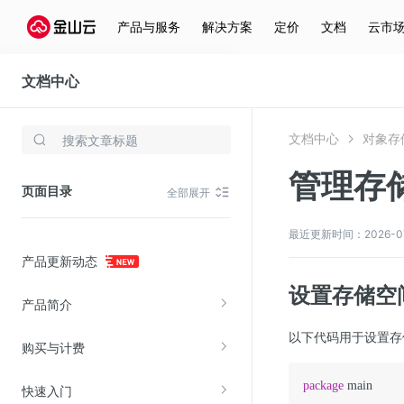
产品与服务
解决方案
定价
文档
云市
文档中心
对象存储(KS3)
文档中心
对象存储
存储与云分发
管理存
文件存储KPFS
页面目录
全部展开
CDN
对象存储(KS3)
最近更新时间：2026-07-0
产品更新动态
云硬盘(EBS)
设置存储空
文件存储KFS
产品简介
全站加速
以下代码用于设置存
购买与计费
在线迁移服务
package
 main

快速入门
视频云服务