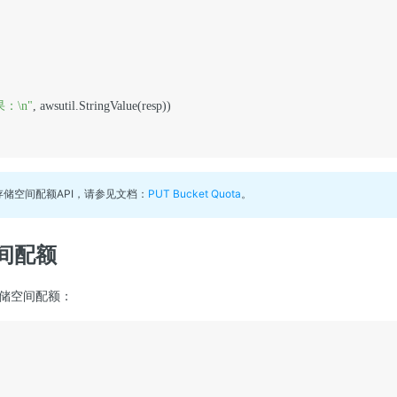
：\n"
, awsutil.StringValue(resp))

储空间配额API，请参见文档：
PUT Bucket Quota
。
间配额
储空间配额：