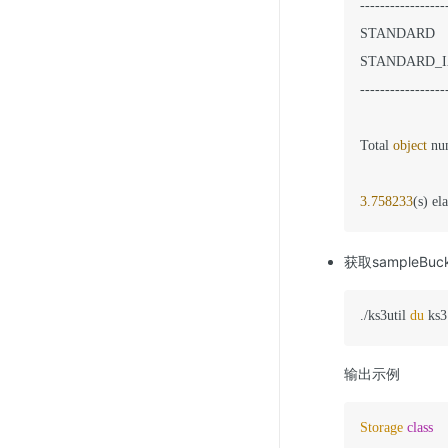
-----------------
STANDARD        
STANDARD_IA    
-----------------
Total 
object
 nu
3.758233
(s) el
获取sample
./ks3util 
du
 ks3
输出示例
Storage
class