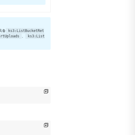
具备
ks3:ListBucketRet
、
artUploads
ks3:List