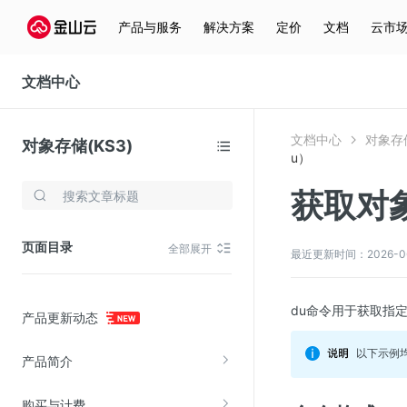
产品与服务
解决方案
定价
文档
云市
文档中心
文档中心
对象存储
对象存储(KS3)
u）
获取对
存储与云分发
文件存储KPFS
页面目录
全部展开
最近更新时间：2026-06-2
CDN
对象存储(KS3)
du命令用于获取指
产品更新动态
云硬盘(EBS)
文件存储KFS
以下示例均
产品简介
全站加速
购买与计费
在线迁移服务