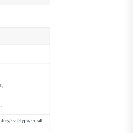
t。
件。
all-type/--multi