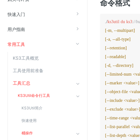
命令格式
快速入门
视频云服务
./
ks3util
du
ks3
:
//b
云直播(KLS)
用户指南
[-m, --multipart]
云转码(KET)
[-a, --all-type]
常用工具
边缘节点计算
[--retention]
[--readable]
KS3工具概览
云安全
[-d, --directory]
工具使用前准备
[--limited-num <va
金山云云防火墙
工具汇总
[--marker <value>]
大模型应用防火墙
[--object-file <valu
渗透测试
KS3Util命令行工具
[--include <value>]
云堡垒机
KS3Util简介
[--exclude <value>
高防IP(KAD)
[--time-range <val
快速使用
DDoS原生高防
[--list-parallel <va
桶操作
主机安全
[--list-depth <value