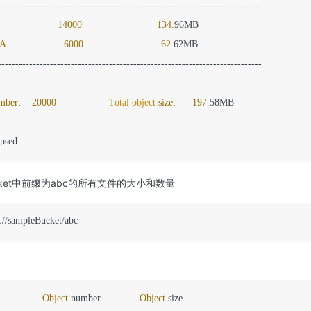
14000
134.
A
6000
62.
62MB

----------------------------------------------------------------------------

mber
:    
20000
Total
object
size
:      
197.
58MB

apsed
ucket中前缀为abc的所有文件的大小和数量
://sampleBucket/abc
Object
 number              
Object
 size
