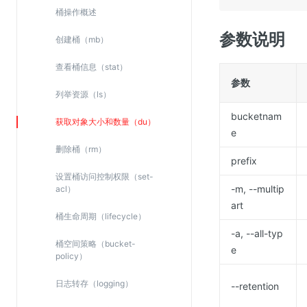
Web应用防火墙(WAF)
桶操作概述
密钥管理服务
参数说明
创建桶（mb）
SSL证书管理
查看桶信息（stat）
云安全中心
参数
列举资源（ls）
应急响应
bucketnam
获取对象大小和数量（du）
e
合规性
删除桶（rm）
资质认证
prefix
设置桶访问控制权限（set-
欧盟数据保护条例（GDPR）
-m, --multip
acl）
art
桶生命周期（lifecycle）
-a, --all-typ
桶空间策略（bucket-
e
policy）
日志转存（logging）
--retention