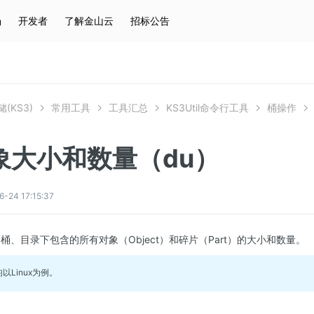
场
开发者
了解金山云
招标公告
热门搜索
云服务器
弹性IP
对象存储
IAM
(KS3)
常用工具
工具汇总
KS3Util命令行工具
桶操作
象大小和数量（du）
4 17:15:37
定
桶
、目录下包含的所有对象（Object）和碎片（Part）的大小和数量。
以Linux为例。