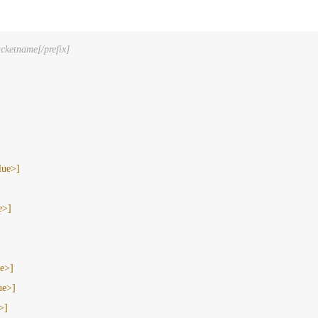
ucketname[/prefix] 
lue>]
e>]
]
ue>]
lue>]
>]