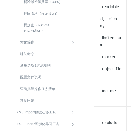
桶跨域资源共享（cors）
--readable
桶回收站（retention）
-d, --direct
桶加密（bucket-
ory
encryption）
--limited-nu
对象操作
m
辅助命令
--marker
通用选项&过滤规则
--object-file
配置文件说明
查看批量操作任务清单
--include
常见问题
KS3 Import数据迁移工具
--exclude
KS3 Finder图形化界面工具