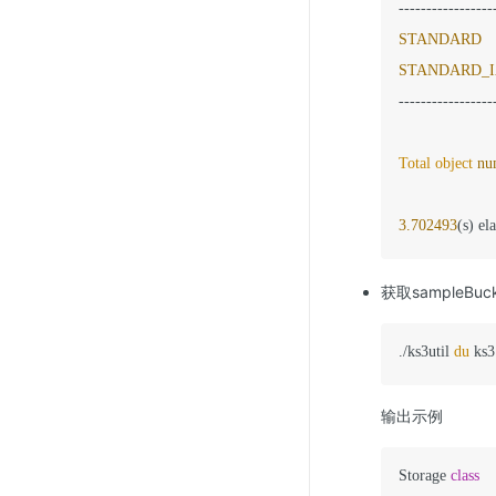
STANDARD
STANDARD_I
-----------------
Total
object
nu
3.702493
(s) el
获取sampleB
./ks3util 
du
 ks3
输出示例
Storage 
class